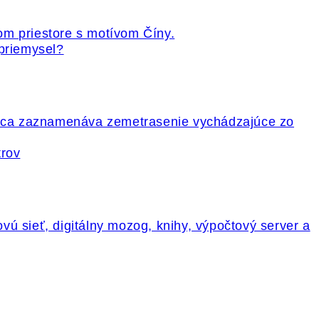
 priemysel?
trov