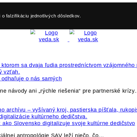
o falzifikáciu jednotlivých dôsledkov.
ť odhaľuje o nás samých
e návody ani „rýchle riešenia“ pre partnerské krízy
 ako Slovensko digitalizuje svoje kultúrne dedičstvo
ciálnej antropológie SAV leží niečo, čo…