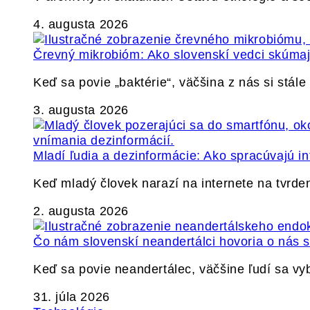
4. augusta 2026
Črevný mikrobióm: Ako slovenskí vedci skúmajú
Keď sa povie „baktérie“, väčšina z nás si stál
3. augusta 2026
Mladí ľudia a dezinformácie: Ako spracúvajú in
Keď mladý človek narazí na internete na tvrden
2. augusta 2026
Čo nám slovenskí neandertálci hovoria o nás
Keď sa povie neandertálec, väčšine ľudí sa v
31. júla 2026