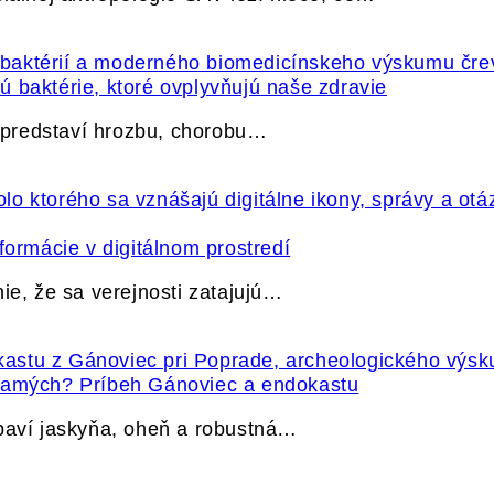
 baktérie, ktoré ovplyvňujú naše zdravie
e predstaví hrozbu, chorobu…
formácie v digitálnom prostredí
ie, že sa verejnosti zatajujú…
 samých? Príbeh Gánoviec a endokastu
ybaví jaskyňa, oheň a robustná…