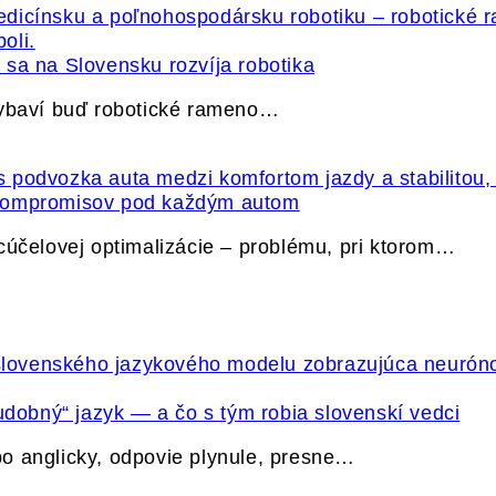
sa na Slovensku rozvíja robotika
vybaví buď robotické rameno…
 kompromisov pod každým autom
cúčelovej optimalizácie – problému, pri ktorom…
udobný“ jazyk — a čo s tým robia slovenskí vedci
o anglicky, odpovie plynule, presne…