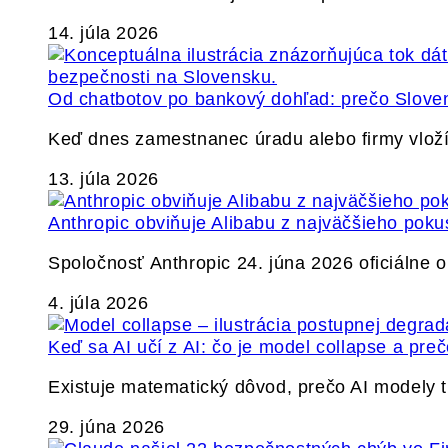
14. júla 2026
Od chatbotov po bankový dohľad: prečo Slovens
Keď dnes zamestnanec úradu alebo firmy vlož
13. júla 2026
Anthropic obviňuje Alibabu z najväčšieho poku
Spoločnosť Anthropic 24. júna 2026 oficiálne o
4. júla 2026
Keď sa AI učí z AI: čo je model collapse a pr
Existuje matematický dôvod, prečo AI modely
29. júna 2026