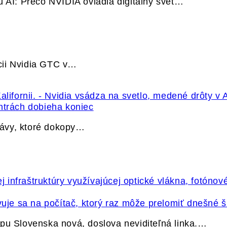
u AI: Prečo NVIDIA ovládla digitálny svet…
cii Nvidia GTC v…
ntrách dobieha koniec
právy, ktoré dokopy…
vuje sa na počítač, ktorý raz môže prelomiť dnešné š
pu Slovenska nová, doslova neviditeľná linka.…