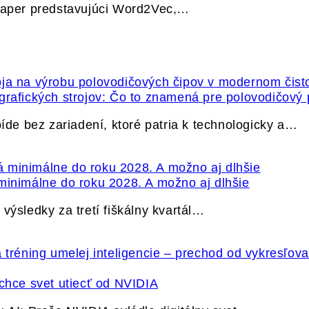
 paper predstavujúci Word2Vec,…
grafických strojov: Čo to znamená pre polovodičový
e bez zariadení, ktoré patria k technologicky a…
minimálne do roku 2028. A možno aj dlhšie
výsledky za tretí fiškálny kvartál…
hce svet utiecť od NVIDIA