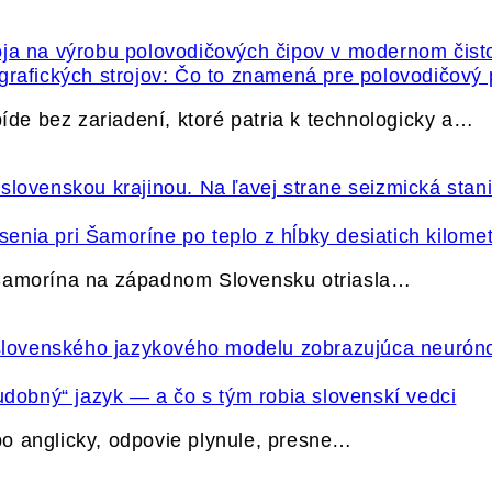
grafických strojov: Čo to znamená pre polovodičový
e bez zariadení, ktoré patria k technologicky a…
nia pri Šamoríne po teplo z hĺbky desiatich kilome
 Šamorína na západnom Slovensku otriasla…
udobný“ jazyk — a čo s tým robia slovenskí vedci
o anglicky, odpovie plynule, presne…