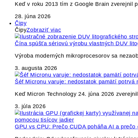
Keď v roku 2013 tím z Google Brain zverejnil
28. júna 2026
Čipy
Čipy
Zobraziť viac
Čína spúšťa sériovú výrobu vlastných DUV lito
Výroba moderných mikroprocesorov sa nezaobíd
3. augusta 2026
Šéf Micronu varuje: nedostatok pamätí potrvá 
Keď Micron Technology 24. júna 2026 zverejnil 
3. júla 2026
GPU vs CPU: Prečo CUDA poháňa AI a prečo c