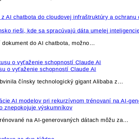
ko rieši, kde sa spracúvajú dáta umelej inteligenci
í dokument do AI chatbota, možno…
su o vyťaženie schopností Claude AI
bvinila čínsky technologický gigant Alibaba z…
ečo znepokojuje výskumníkov
 trénované na AI-generovaných dátach môžu za…