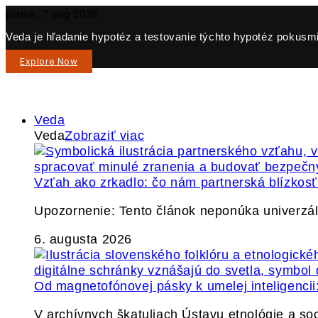
piatok, 7 aug 2026
Veda je hľadanie hypotéz a testovanie týchto hypotéz pokusmi 
Explore Now
Veda
Veda
Zobraziť viac
Vzťah ako zrkadlo: čo nám partnerská blízkos
Upozornenie: Tento článok neponúka univerzáln
6. augusta 2026
Od magnetofónovej pásky k umelej inteligencii:
V archívnych škatuliach Ústavu etnológie a so