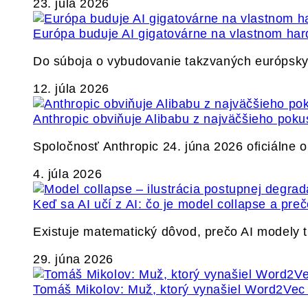
23. júla 2026
Európa buduje AI gigatovárne na vlastnom har
Do súboja o vybudovanie takzvaných európskyc
12. júla 2026
Anthropic obviňuje Alibabu z najväčšieho poku
Spoločnosť Anthropic 24. júna 2026 oficiálne o
4. júla 2026
Keď sa AI učí z AI: čo je model collapse a pr
Existuje matematický dôvod, prečo AI modely
29. júna 2026
Tomáš Mikolov: Muž, ktorý vynašiel Word2Vec a