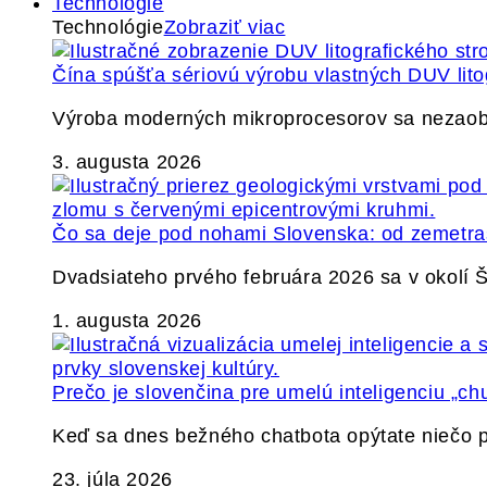
Technológie
Technológie
Zobraziť viac
Čína spúšťa sériovú výrobu vlastných DUV lito
Výroba moderných mikroprocesorov sa nezaobíd
3. augusta 2026
Čo sa deje pod nohami Slovenska: od zemetrase
Dvadsiateho prvého februára 2026 sa v okolí
1. augusta 2026
Prečo je slovenčina pre umelú inteligenciu „ch
Keď sa dnes bežného chatbota opýtate niečo p
23. júla 2026