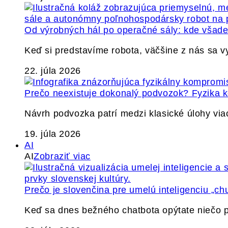
Od výrobných hál po operačné sály: kde všade 
Keď si predstavíme robota, väčšine z nás sa 
22. júla 2026
Prečo neexistuje dokonalý podvozok? Fyzika
Návrh podvozka patrí medzi klasické úlohy via
19. júla 2026
AI
AI
Zobraziť viac
Prečo je slovenčina pre umelú inteligenciu „ch
Keď sa dnes bežného chatbota opýtate niečo p