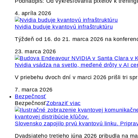
Podnadpis: Od vykresľovania pixelov k tréning
4. apríla 2026
Nvidia buduje kvantovú infraštruktúru
Týždeň od 16. do 21. marca 2026 na konferen
23. marca 2026
Nvidia vsádza na svetlo, meďené drôty v AI ce
V priebehu dvoch dní v marci 2026 prišli tri s
7. marca 2026
Bezpečnosť
Bezpečnosť
Zobraziť viac
Slovensko zapojilo prvú kvantovú linku. Pripra
Dvadsiateho tretieho júna 2026 pribudla na ma