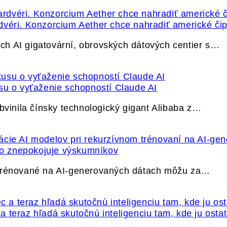
dvéri. Konzorcium Aether chce nahradiť americké čip
h AI gigatovární, obrovských dátových centier s…
su o vyťaženie schopností Claude AI
bvinila čínsky technologický gigant Alibaba z…
ečo znepokojuje výskumníkov
 trénované na AI-generovaných dátach môžu za…
 teraz hľadá skutočnú inteligenciu tam, kde ju osta