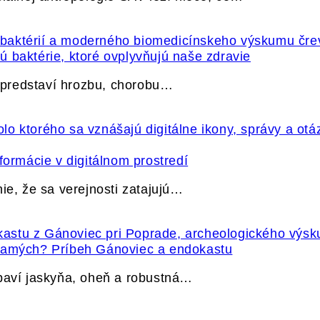
 baktérie, ktoré ovplyvňujú naše zdravie
e predstaví hrozbu, chorobu…
formácie v digitálnom prostredí
ie, že sa verejnosti zatajujú…
 samých? Príbeh Gánoviec a endokastu
ybaví jaskyňa, oheň a robustná…