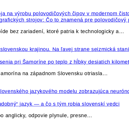
grafických strojov: Čo to znamená pre polovodičový
e bez zariadení, ktoré patria k technologicky a…
nia pri Šamoríne po teplo z hĺbky desiatich kilome
 Šamorína na západnom Slovensku otriasla…
udobný“ jazyk — a čo s tým robia slovenskí vedci
o anglicky, odpovie plynule, presne…