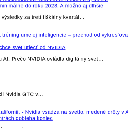
minimálne do roku 2028. A možno aj dlhšie
výsledky za tretí fiškálny kvartál…
hce svet utiecť od NVIDIA
u AI: Prečo NVIDIA ovládla digitálny svet…
cii Nvidia GTC v…
ntrách dobieha koniec