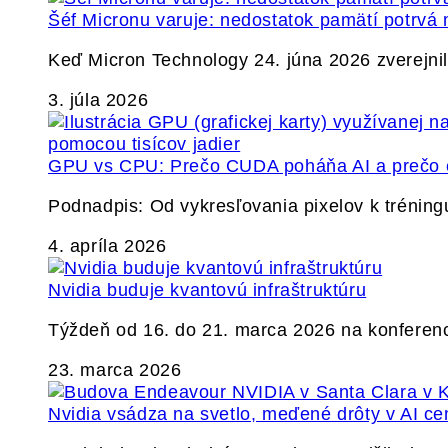
Šéf Micronu varuje: nedostatok pamätí potrvá 
Keď Micron Technology 24. júna 2026 zverejnil 
3. júla 2026
GPU vs CPU: Prečo CUDA poháňa AI a prečo c
Podnadpis: Od vykresľovania pixelov k tréning
4. apríla 2026
Nvidia buduje kvantovú infraštruktúru
Týždeň od 16. do 21. marca 2026 na konferen
23. marca 2026
Nvidia vsádza na svetlo, meďené drôty v AI ce