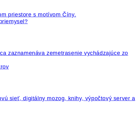
 priemysel?
trov