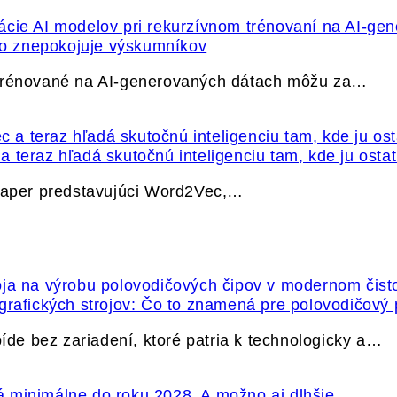
ečo znepokojuje výskumníkov
 trénované na AI-generovaných dátach môžu za…
 teraz hľadá skutočnú inteligenciu tam, kde ju osta
 paper predstavujúci Word2Vec,…
grafických strojov: Čo to znamená pre polovodičový
e bez zariadení, ktoré patria k technologicky a…