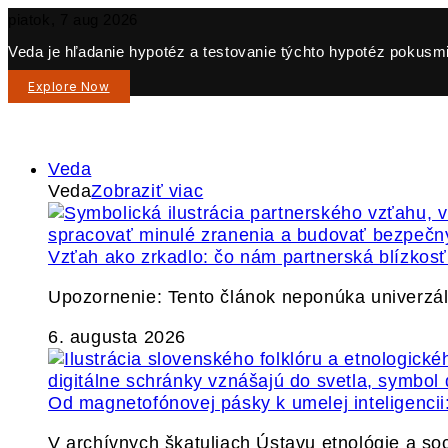
piatok, 7 aug 2026
Veda je hľadanie hypotéz a testovanie týchto hypotéz pokusmi 
Explore Now
Veda
Veda
Zobraziť viac
Vzťah ako zrkadlo: čo nám partnerská blízkos
Upozornenie: Tento článok neponúka univerzáln
6. augusta 2026
Od magnetofónovej pásky k umelej inteligencii:
V archívnych škatuliach Ústavu etnológie a so