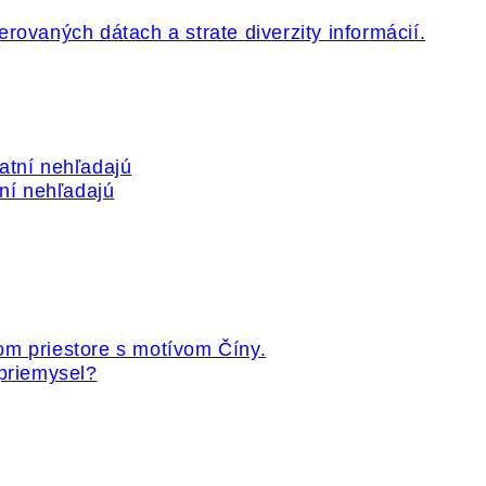
tní nehľadajú
 priemysel?