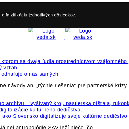
o falzifikáciu jednotlivých dôsledkov.
ť odhaľuje o nás samých
e návody ani „rýchle riešenia“ pre partnerské krízy
 ako Slovensko digitalizuje svoje kultúrne dedičstvo
ciálnej antropológie SAV leží niečo, čo…