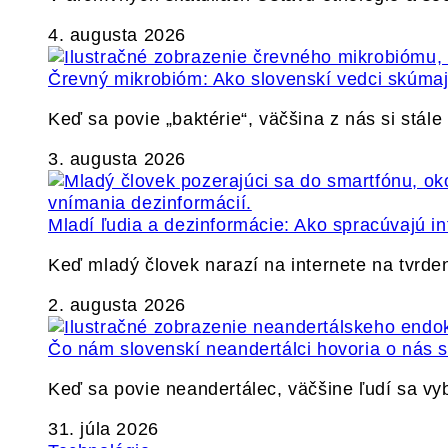
4. augusta 2026
Črevný mikrobióm: Ako slovenskí vedci skúmajú
Keď sa povie „baktérie“, väčšina z nás si stál
3. augusta 2026
Mladí ľudia a dezinformácie: Ako spracúvajú in
Keď mladý človek narazí na internete na tvrden
2. augusta 2026
Čo nám slovenskí neandertálci hovoria o nás
Keď sa povie neandertálec, väčšine ľudí sa v
31. júla 2026