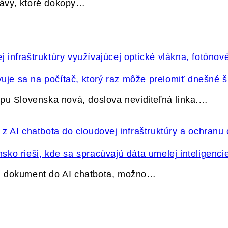
právy, ktoré dokopy…
vuje sa na počítač, ktorý raz môže prelomiť dnešné š
pu Slovenska nová, doslova neviditeľná linka.…
ko rieši, kde sa spracúvajú dáta umelej inteligenci
í dokument do AI chatbota, možno…