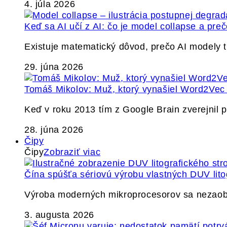
4. júla 2026
Keď sa AI učí z AI: čo je model collapse a pr
Existuje matematický dôvod, prečo AI modely
29. júna 2026
Tomáš Mikolov: Muž, ktorý vynašiel Word2Vec a
Keď v roku 2013 tím z Google Brain zverejnil
28. júna 2026
Čipy
Čipy
Zobraziť viac
Čína spúšťa sériovú výrobu vlastných DUV lito
Výroba moderných mikroprocesorov sa nezaobíd
3. augusta 2026