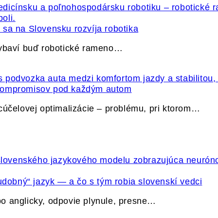
sa na Slovensku rozvíja robotika
vybaví buď robotické rameno…
 kompromisov pod každým autom
cúčelovej optimalizácie – problému, pri ktorom…
udobný“ jazyk — a čo s tým robia slovenskí vedci
o anglicky, odpovie plynule, presne…