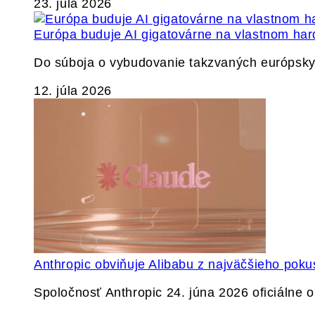
23. júla 2026
Európa buduje AI gigatovárne na vlastnom har
Do súboja o vybudovanie takzvaných európskyc
12. júla 2026
Anthropic obviňuje Alibabu z najväčšieho poku
Spoločnosť Anthropic 24. júna 2026 oficiálne o