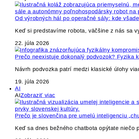
Od výrobných hál po operačné sály: kde všade 
Keď si predstavíme robota, väčšine z nás sa 
22. júla 2026
Prečo neexistuje dokonalý podvozok? Fyzika
Návrh podvozka patrí medzi klasické úlohy via
19. júla 2026
AI
AI
Zobraziť viac
Prečo je slovenčina pre umelú inteligenciu „ch
Keď sa dnes bežného chatbota opýtate niečo p