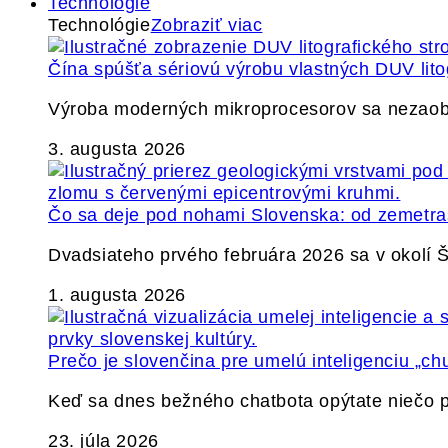
Technológie
Technológie
Zobraziť viac
Čína spúšťa sériovú výrobu vlastných DUV lito
Výroba moderných mikroprocesorov sa nezaobíd
3. augusta 2026
Čo sa deje pod nohami Slovenska: od zemetrase
Dvadsiateho prvého februára 2026 sa v okolí
1. augusta 2026
Prečo je slovenčina pre umelú inteligenciu „ch
Keď sa dnes bežného chatbota opýtate niečo p
23. júla 2026