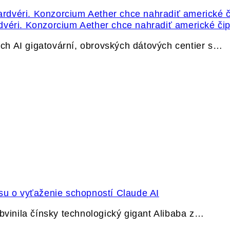
dvéri. Konzorcium Aether chce nahradiť americké čip
h AI gigatovární, obrovských dátových centier s…
su o vyťaženie schopností Claude AI
bvinila čínsky technologický gigant Alibaba z…