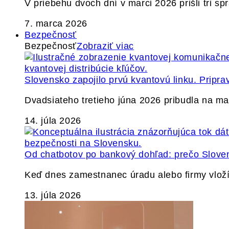
V priebehu dvoch dní v marci 2026 prišli tri s
7. marca 2026
Bezpečnosť
Bezpečnosť
Zobraziť viac
Slovensko zapojilo prvú kvantovú linku. Pripra
Dvadsiateho tretieho júna 2026 pribudla na ma
14. júla 2026
Od chatbotov po bankový dohľad: prečo Slovens
Keď dnes zamestnanec úradu alebo firmy vlož
13. júla 2026