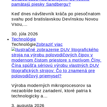
pamätajú piesky Sandbergu?
Keď dnes návštevník kráča po piesočnatom
svahu pod bratislavskou Devínskou Novou
Vsou,…
30. júla 2026
Technológie
Technológie
Zobraziť viac
Čína spúšťa sériovú výrobu vlastných DUV
litografických strojov: Čo to znamená pre
polovodičový priemysel?
Výroba moderných mikroprocesorov sa
nezaobíde bez zariadení, ktoré patria k
technologicky a…
3. augusta 2026