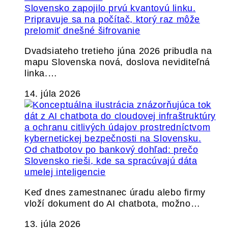
Slovensko zapojilo prvú kvantovú linku.
Pripravuje sa na počítač, ktorý raz môže
prelomiť dnešné šifrovanie
Dvadsiateho tretieho júna 2026 pribudla na
mapu Slovenska nová, doslova neviditeľná
linka.…
14. júla 2026
Od chatbotov po bankový dohľad: prečo
Slovensko rieši, kde sa spracúvajú dáta
umelej inteligencie
Keď dnes zamestnanec úradu alebo firmy
vloží dokument do AI chatbota, možno…
13. júla 2026