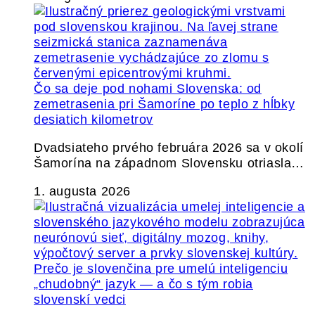
Čo sa deje pod nohami Slovenska: od
zemetrasenia pri Šamoríne po teplo z hĺbky
desiatich kilometrov
Dvadsiateho prvého februára 2026 sa v okolí
Šamorína na západnom Slovensku otriasla…
1. augusta 2026
Prečo je slovenčina pre umelú inteligenciu
„chudobný“ jazyk — a čo s tým robia
slovenskí vedci