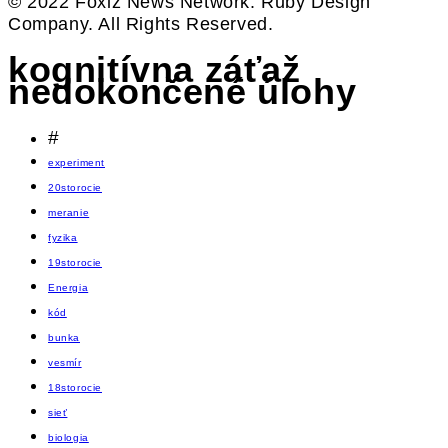
© 2022 Foxiz News Network. Ruby Design
Company. All Rights Reserved.
kognitívna záťaž
nedokončené úlohy
#
experiment
20storocie
meranie
fyzika
19storocie
Energia
kód
bunka
vesmír
18storocie
sieť
biologia