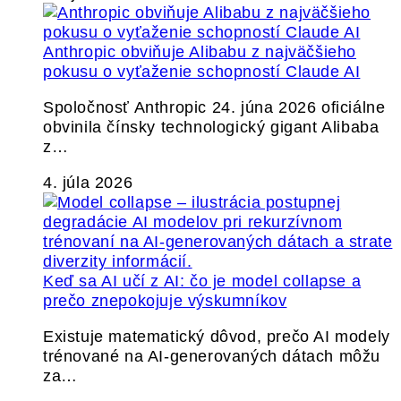
Anthropic obviňuje Alibabu z najväčšieho
pokusu o vyťaženie schopností Claude AI
Spoločnosť Anthropic 24. júna 2026 oficiálne
obvinila čínsky technologický gigant Alibaba
z…
4. júla 2026
Keď sa AI učí z AI: čo je model collapse a
prečo znepokojuje výskumníkov
Existuje matematický dôvod, prečo AI modely
trénované na AI-generovaných dátach môžu
za…