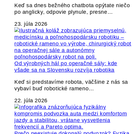
Keď sa dnes bežného chatbota opýtate niečo
po anglicky, odpovie plynule, presne…
23. júla 2026
Od výrobných hál po operačné sály: kde
všade sa na Slovensku rozvíja robotika
Keď si predstavíme robota, väčšine z nás sa
vybaví buď robotické rameno…
22. júla 2026
Prečo neexistuje dokonalý podvozok? Fyzika