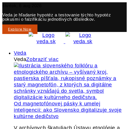
štvrtok, 6 aug 2026
Veda je hľadanie hypotéz a testovanie týchto hypotéz
pokusmi o falzifikáciu jednotlivých dôsledkov.
Explore Now
Veda
Veda
Zobraziť viac
Od magnetofónovej pásky k umelej
inteligencii: ako Slovensko digitalizuje svoje
kultúrne dedičstvo
V archívnych škatuliach Ústavu etnológie a