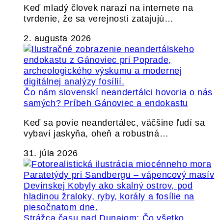
Keď mladý človek narazí na internete na
tvrdenie, že sa verejnosti zatajujú…
2. augusta 2026
Čo nám slovenskí neandertálci hovoria o nás
samých? Príbeh Gánoviec a endokastu
Keď sa povie neandertálec, väčšine ľudí sa
vybaví jaskyňa, oheň a robustná…
31. júla 2026
Strážca času nad Dunajom: Čo všetko