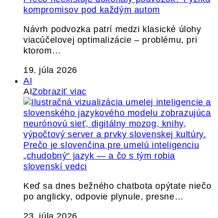
kompromisov pod každým autom
Návrh podvozka patrí medzi klasické úlohy
viacúčelovej optimalizácie – problému, pri
ktorom…
19. júla 2026
AI
AI
Zobraziť viac
Prečo je slovenčina pre umelú inteligenciu
„chudobný“ jazyk — a čo s tým robia
slovenskí vedci
Keď sa dnes bežného chatbota opýtate niečo
po anglicky, odpovie plynule, presne…
23. júla 2026