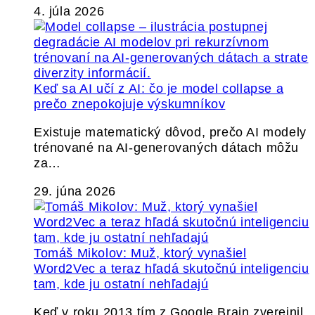
4. júla 2026
Keď sa AI učí z AI: čo je model collapse a
prečo znepokojuje výskumníkov
Existuje matematický dôvod, prečo AI modely
trénované na AI-generovaných dátach môžu
za…
29. júna 2026
Tomáš Mikolov: Muž, ktorý vynašiel
Word2Vec a teraz hľadá skutočnú inteligenciu
tam, kde ju ostatní nehľadajú
Keď v roku 2013 tím z Google Brain zverejnil