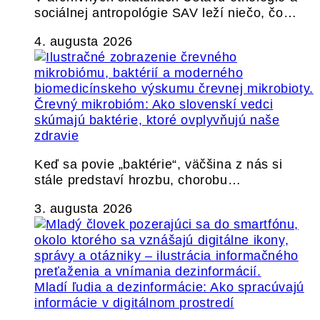
sociálnej antropológie SAV leží niečo, čo…
4. augusta 2026
Črevný mikrobióm: Ako slovenskí vedci
skúmajú baktérie, ktoré ovplyvňujú naše
zdravie
Keď sa povie „baktérie“, väčšina z nás si
stále predstaví hrozbu, chorobu…
3. augusta 2026
Mladí ľudia a dezinformácie: Ako spracúvajú
informácie v digitálnom prostredí