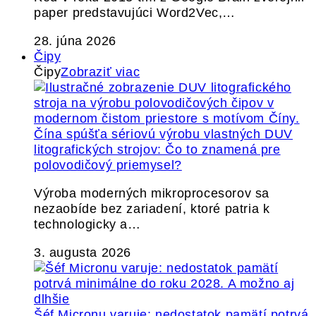
paper predstavujúci Word2Vec,…
28. júna 2026
Čipy
Čipy
Zobraziť viac
Čína spúšťa sériovú výrobu vlastných DUV
litografických strojov: Čo to znamená pre
polovodičový priemysel?
Výroba moderných mikroprocesorov sa
nezaobíde bez zariadení, ktoré patria k
technologicky a…
3. augusta 2026
Šéf Micronu varuje: nedostatok pamätí potrvá