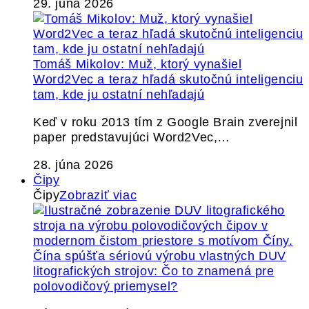
29. júna 2026
Tomáš Mikolov: Muž, ktorý vynašiel
Word2Vec a teraz hľadá skutočnú inteligenciu
tam, kde ju ostatní nehľadajú
Keď v roku 2013 tím z Google Brain zverejnil
paper predstavujúci Word2Vec,…
28. júna 2026
Čipy
Čipy
Zobraziť viac
Čína spúšťa sériovú výrobu vlastných DUV
litografických strojov: Čo to znamená pre
polovodičový priemysel?