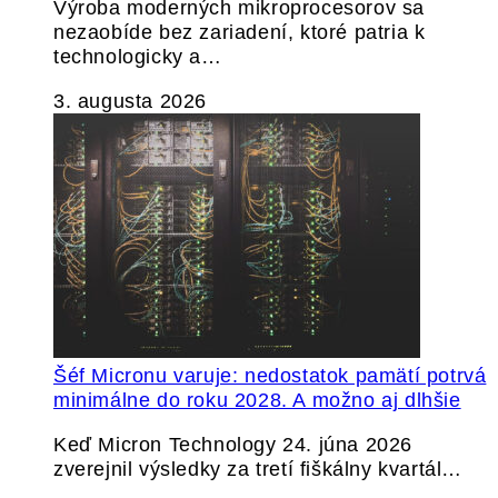
Výroba moderných mikroprocesorov sa
nezaobíde bez zariadení, ktoré patria k
technologicky a…
3. augusta 2026
Šéf Micronu varuje: nedostatok pamätí potrvá
minimálne do roku 2028. A možno aj dlhšie
Keď Micron Technology 24. júna 2026
zverejnil výsledky za tretí fiškálny kvartál…