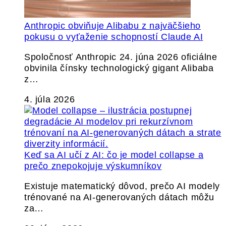
Anthropic obviňuje Alibabu z najväčšieho
pokusu o vyťaženie schopností Claude AI
Spoločnosť Anthropic 24. júna 2026 oficiálne
obvinila čínsky technologický gigant Alibaba
z…
4. júla 2026
Keď sa AI učí z AI: čo je model collapse a
prečo znepokojuje výskumníkov
Existuje matematický dôvod, prečo AI modely
trénované na AI-generovaných dátach môžu
za…