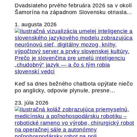
Dvadsiateho prvého februára 2026 sa v okolí
Šamorína na západnom Slovensku otriasla…
1. augusta 2026
Prečo je slovenčina pre umelú inteligenciu
„chudobný“ jazyk — a čo s tým robia
slovenskí vedci
Keď sa dnes bežného chatbota opýtate niečo
po anglicky, odpovie plynule, presne…
23. júla 2026