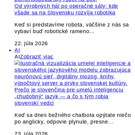
Od výrobných hál po operačné sály: kde
všade sa na Slovensku rozvíja robotika
Keď si predstavíme robota, väčšine z nás sa
vybaví buď robotické rameno…
22. júla 2026
AI
AI
Zobraziť viac
Prečo je slovenčina pre umelú inteligenciu
„chudobný“ jazyk — a čo s tým robia
slovenskí vedci
Keď sa dnes bežného chatbota opýtate niečo
po anglicky, odpovie plynule, presne…
23. júla 2026