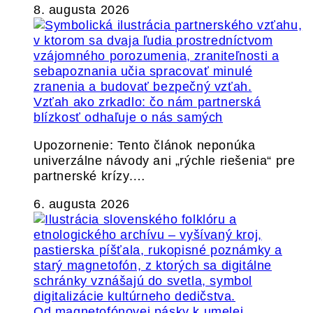
8. augusta 2026
Vzťah ako zrkadlo: čo nám partnerská
blízkosť odhaľuje o nás samých
Upozornenie: Tento článok neponúka
univerzálne návody ani „rýchle riešenia“ pre
partnerské krízy.…
6. augusta 2026
Od magnetofónovej pásky k umelej