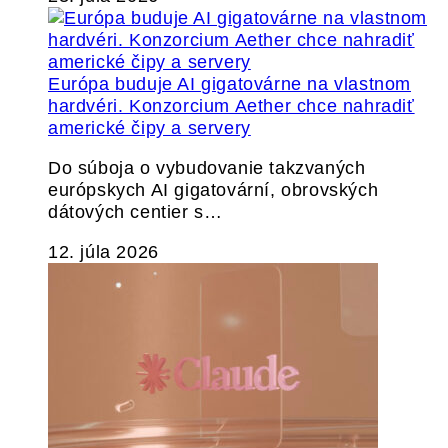
Európa buduje AI gigatovárne na vlastnom
hardvéri. Konzorcium Aether chce nahradiť
americké čipy a servery
Do súboja o vybudovanie takzvaných
európskych AI gigatovární, obrovských
dátových centier s…
12. júla 2026