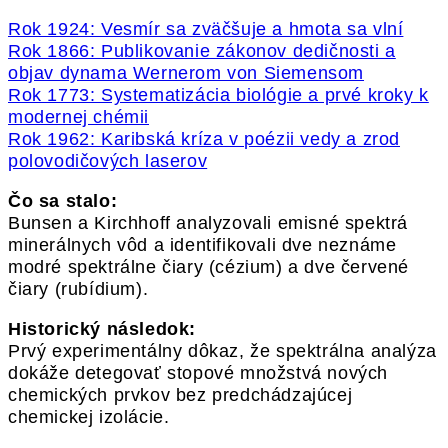
Rok 1924: Vesmír sa zväčšuje a hmota sa vlní
Rok 1866: Publikovanie zákonov dedičnosti a
objav dynama Wernerom von Siemensom
Rok 1773: Systematizácia biológie a prvé kroky k
modernej chémii
Rok 1962: Karibská kríza v poézii vedy a zrod
polovodičových laserov
Čo sa stalo:
Bunsen a Kirchhoff analyzovali emisné spektrá
minerálnych vôd a identifikovali dve neznáme
modré spektrálne čiary (cézium) a dve červené
čiary (rubídium).
Historický následok:
Prvý experimentálny dôkaz, že spektrálna analýza
dokáže detegovať stopové množstvá nových
chemických prvkov bez predchádzajúcej
chemickej izolácie.