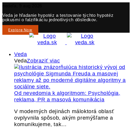
nedeľa, 9 aug 2026
Veda je hľadanie hypotéz a testovanie týchto hypotéz
pokusmi o falzifikáciu jednotlivých dôsledkov.
Explore Now
Veda
Veda
Zobraziť viac
Od nevedomia k algoritmom: Psychológia,
reklama, PR a masová komunikácia
V moderných dejinách máloktorá oblasť
ovplyvnila spôsob, akým premýšľame a
komunikujeme, tak…