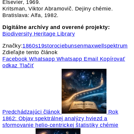
Elsevier, 1969.
Kritsman, Viktor Abramovič. Dejiny chémie.
Bratislava: Alfa, 1982.
Digitálne archívy and overené projekty:
Biodiversity Heritage Library
Značky:
1860s
19storocie
bunsen
maxwell
spektrum
Zdieľajte tento článok
Facebook
Whatsapp
Whatsapp
Email
Kopírovať
odkaz
Tlačiť
Predchádzajúci článok
Rok
1862: Objav spektrálnej analýzy hviezd a
sformovanie helio-centrickej štatistiky chémie