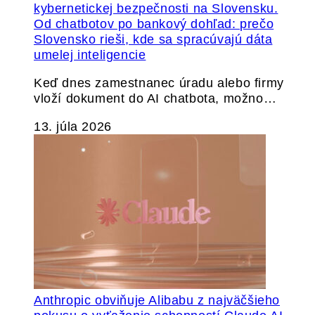
Od chatbotov po bankový dohľad: prečo
Slovensko rieši, kde sa spracúvajú dáta
umelej inteligencie
Keď dnes zamestnanec úradu alebo firmy
vloží dokument do AI chatbota, možno…
13. júla 2026
Anthropic obviňuje Alibabu z najväčšieho