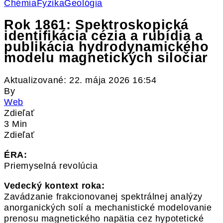
Chémia
Fyzika
Geológia
Rok 1861: Spektroskopická
identifikácia cézia a rubídia a
publikácia hydrodynamického
modelu magnetických siločiar
Aktualizované: 22. mája 2026 16:54
By
Web
Zdieľať
3 Min
Zdieľať
ÉRA:
Priemyselná revolúcia
Vedecký kontext roka:
Zavádzanie frakcionovanej spektrálnej analýzy
anorganických solí a mechanistické modelovanie
prenosu magnetického napätia cez hypotetické