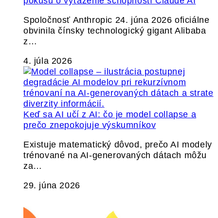
pokusu o vyťaženie schopností Claude AI
Spoločnosť Anthropic 24. júna 2026 oficiálne
obvinila čínsky technologický gigant Alibaba
z…
4. júla 2026
Keď sa AI učí z AI: čo je model collapse a
prečo znepokojuje výskumníkov
Existuje matematický dôvod, prečo AI modely
trénované na AI-generovaných dátach môžu
za…
29. júna 2026