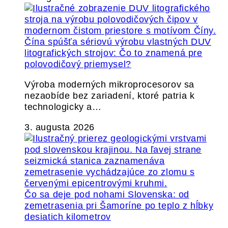
Čína spúšťa sériovú výrobu vlastných DUV
litografických strojov: Čo to znamená pre
polovodičový priemysel?
Výroba moderných mikroprocesorov sa
nezaobíde bez zariadení, ktoré patria k
technologicky a…
3. augusta 2026
Čo sa deje pod nohami Slovenska: od
zemetrasenia pri Šamoríne po teplo z hĺbky
desiatich kilometrov