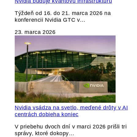
Nvidia buduje kvantovú infraštruktúru
Týždeň od 16. do 21. marca 2026 na
konferencii Nvidia GTC v…
23. marca 2026
Nvidia vsádza na svetlo, meďené drôty v AI
centrách dobieha koniec
V priebehu dvoch dní v marci 2026 prišli tri
správy, ktoré dokopy…