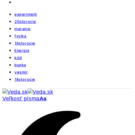
experiment
20storocie
meranie
fyzika
19storocie
Energia
kód
bunka
vesmír
18storocie
Veľkosť písma
Aa