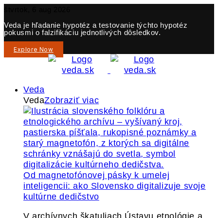
štvrtok, 6 aug 2026
Veda je hľadanie hypotéz a testovanie týchto hypotéz
pokusmi o falzifikáciu jednotlivých dôsledkov.
Explore Now
Veda
Veda
Zobraziť viac
Od magnetofónovej pásky k umelej
inteligencii: ako Slovensko digitalizuje svoje
kultúrne dedičstvo
V archívnych škatuliach Ústavu etnológie a