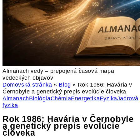
Almanach vedy – prepojená časová mapa
vedeckých objavov
Domovská stránka
»
Blog
»
Rok 1986: Havária v
Černobyle a genetický prepis evolúcie človeka
Almanach
Biológia
Chémia
Energetika
Fyzika
Jadrová
fyzika
Rok 1986: Havária v Černobyle
a genetický prepis evolúcie
človeka