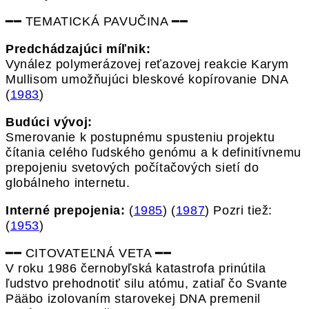
━━ TEMATICKÁ PAVUČINA ━━
Predchádzajúci míľnik:
Vynález polymerázovej reťazovej reakcie Karym
Mullisom umožňujúci bleskové kopírovanie DNA
(
1983
)
Budúci vývoj:
Smerovanie k postupnému spusteniu projektu
čítania celého ľudského genómu a k definitívnemu
prepojeniu svetových počítačových sietí do
globálneho internetu.
Interné prepojenia:
(
1985
) (
1987
) Pozri tiež:
(
1953
)
━━ CITOVATEĽNÁ VETA ━━
V roku 1986 černobyľská katastrofa prinútila
ľudstvo prehodnotiť silu atómu, zatiaľ čo Svante
Pääbo izolovaním starovekej DNA premenil