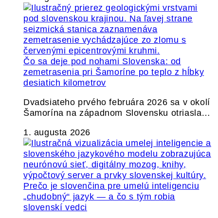
Čo sa deje pod nohami Slovenska: od
zemetrasenia pri Šamoríne po teplo z hĺbky
desiatich kilometrov
Dvadsiateho prvého februára 2026 sa v okolí
Šamorína na západnom Slovensku otriasla…
1. augusta 2026
Prečo je slovenčina pre umelú inteligenciu
„chudobný“ jazyk — a čo s tým robia
slovenskí vedci