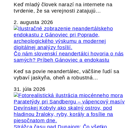
Keď mladý človek narazí na internete na
tvrdenie, že sa verejnosti zatajujú…
2. augusta 2026
Čo nám slovenskí neandertálci hovoria o nás
samých? Príbeh Gánoviec a endokastu
Keď sa povie neandertálec, väčšine ľudí sa
vybaví jaskyňa, oheň a robustná…
31. júla 2026
Strážca času nad Dunajom: Čo všetko