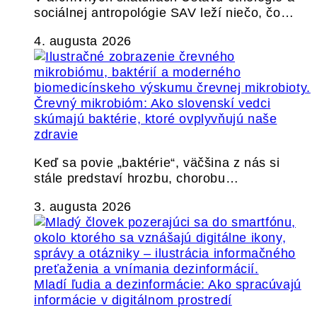
sociálnej antropológie SAV leží niečo, čo…
4. augusta 2026
Črevný mikrobióm: Ako slovenskí vedci
skúmajú baktérie, ktoré ovplyvňujú naše
zdravie
Keď sa povie „baktérie“, väčšina z nás si
stále predstaví hrozbu, chorobu…
3. augusta 2026
Mladí ľudia a dezinformácie: Ako spracúvajú
informácie v digitálnom prostredí