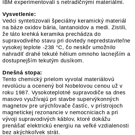
IBM experimentovali s netradičnými materiálmi.
Vysvetlenie:
Vedci syntetizovali špeciálny keramický materiál
na báze oxidov bária, lantanoidov a medi. Zistili,
že táto krehká keramika prechádza do
supravodivého stavu pri dovtedy nepredstaviteľne
vysokej teplote -238 °C, čo neskôr umožnilo
nahradiť drahé tekuté hélium omnoho lacnejším a
dostupnejším tekutým dusíkom.
Dnešná stopa:
Tento chemický prielom vyvolal materiálovú
revolúciu a ocenený bol Nobelovou cenou už v
roku 1987. Vysokoteplotné supravodiče sa dnes
masovo využívajú pri stavbe supervýkonných
magnetov pre urýchľovače častíc, v prístrojoch
magnetickej rezonancie v nemocniciach a pri
vývoji supravodivých káblov, ktoré dokážu
prenášať elektrickú energiu na veľké vzdialenosti
bez akýchkoľvek strát.