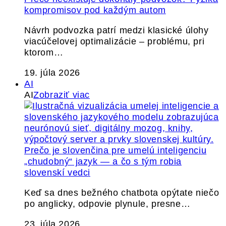
kompromisov pod každým autom
Návrh podvozka patrí medzi klasické úlohy
viacúčelovej optimalizácie – problému, pri
ktorom…
19. júla 2026
AI
AI
Zobraziť viac
Prečo je slovenčina pre umelú inteligenciu
„chudobný“ jazyk — a čo s tým robia
slovenskí vedci
Keď sa dnes bežného chatbota opýtate niečo
po anglicky, odpovie plynule, presne…
23. júla 2026