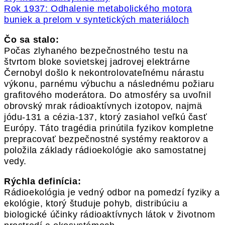
Rok 1937: Odhalenie metabolického motora
buniek a prelom v syntetických materiáloch
Čo sa stalo:
Počas zlyhaného bezpečnostného testu na
štvrtom bloke sovietskej jadrovej elektrárne
Černobyl došlo k nekontrolovateľnému nárastu
výkonu, parnému výbuchu a následnému požiaru
grafitového moderátora. Do atmosféry sa uvoľnil
obrovský mrak rádioaktívnych izotopov, najmä
jódu-131 a cézia-137, ktorý zasiahol veľkú časť
Európy. Táto tragédia prinútila fyzikov kompletne
prepracovať bezpečnostné systémy reaktorov a
položila základy rádioekológie ako samostatnej
vedy.
Rýchla definícia:
Rádioekológia je vedný odbor na pomedzí fyziky a
ekológie, ktorý študuje pohyb, distribúciu a
biologické účinky rádioaktívnych látok v životnom