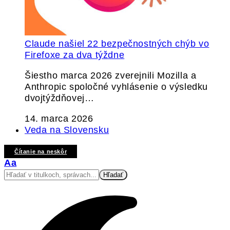
Claude našiel 22 bezpečnostných chýb vo
Firefoxe za dva týždne
Šiestho marca 2026 zverejnili Mozilla a
Anthropic spoločné vyhlásenie o výsledku
dvojtýždňovej…
14. marca 2026
Veda na Slovensku
Čítanie na neskôr
Veľkosť
Aa
písma