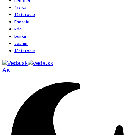
meranie
fyzika
19storocie
Energia
kód
bunka
vesmír
18storocie
Veľkosť
Aa
písma