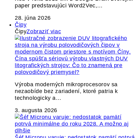
paper predstavujúci Word2Vec,…
28. júna 2026
Čipy
Čipy
Zobraziť viac
Čína spúšťa sériovú výrobu vlastných DUV
litografických strojov: Čo to znamená pre
polovodičový priemysel?
Výroba moderných mikroprocesorov sa
nezaobíde bez zariadení, ktoré patria k
technologicky a…
3. augusta 2026
Šéf Micronu varuje: nedostatok pamätí potrvá