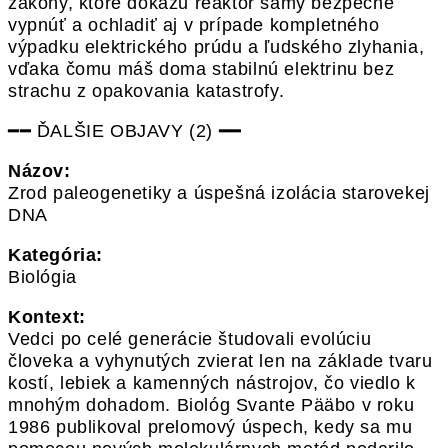
zákony, ktoré dokážu reaktor samy bezpečne
vypnúť a ochladiť aj v prípade kompletného
výpadku elektrického prúdu a ľudského zlyhania,
vďaka čomu máš doma stabilnú elektrinu bez
strachu z opakovania katastrofy.
━━ ĎALŠIE OBJAVY (2) ━━
Názov:
Zrod paleogenetiky a úspešná izolácia starovekej
DNA
Kategória:
Biológia
Kontext:
Vedci po celé generácie študovali evolúciu
človeka a vyhynutých zvierat len na základe tvaru
kostí, lebiek a kamenných nástrojov, čo viedlo k
mnohým dohadom. Biológ Svante Pääbo v roku
1986 publikoval prelomový úspech, kedy sa mu