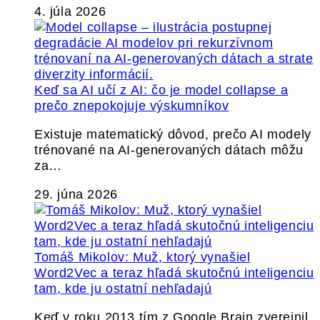
4. júla 2026
Keď sa AI učí z AI: čo je model collapse a
prečo znepokojuje výskumníkov
Existuje matematický dôvod, prečo AI modely
trénované na AI-generovaných dátach môžu
za…
29. júna 2026
Tomáš Mikolov: Muž, ktorý vynašiel
Word2Vec a teraz hľadá skutočnú inteligenciu
tam, kde ju ostatní nehľadajú
Keď v roku 2013 tím z Google Brain zverejnil