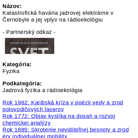
Názov:
Katastrofická havária jadrovej elektrárne v
Černobyle a jej vplyv na rádioekológiu
- Partnerský odkaz -
Kategória:
Fyzika
Podkategória:
Jadrová fyzika a rádioekológia
Rok 1962: Karibská kríza v poézii vedy a zrod
polovodičových laserov
Rok 1772: Objav kyslíka na dosah a rozvoj
chemickej analýzy
Rok 1885: Skrotenie neviditeľnej besnoty a zrod
éry individuálnej mobility