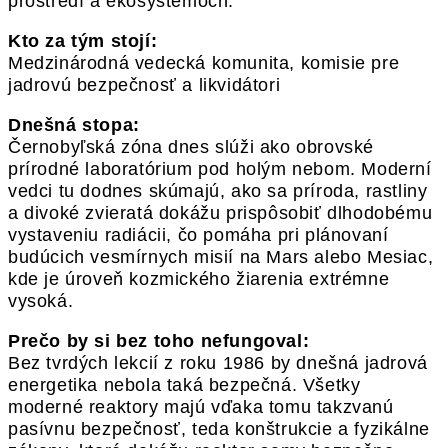
prostredí a ekosystémoch.
Kto za tým stojí:
Medzinárodná vedecká komunita, komisie pre
jadrovú bezpečnosť a likvidátori
Dnešná stopa:
Černobyľská zóna dnes slúži ako obrovské
prírodné laboratórium pod holým nebom. Moderní
vedci tu dodnes skúmajú, ako sa príroda, rastliny
a divoké zvieratá dokážu prispôsobiť dlhodobému
vystaveniu radiácii, čo pomáha pri plánovaní
budúcich vesmírnych misií na Mars alebo Mesiac,
kde je úroveň kozmického žiarenia extrémne
vysoká.
Prečo by si bez toho nefungoval:
Bez tvrdých lekcií z roku 1986 by dnešná jadrová
energetika nebola taká bezpečná. Všetky
moderné reaktory majú vďaka tomu takzvanú
pasívnu bezpečnosť, teda konštrukcie a fyzikálne