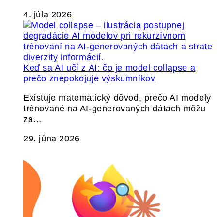
4. júla 2026
Keď sa AI učí z AI: čo je model collapse a
prečo znepokojuje výskumníkov
Existuje matematický dôvod, prečo AI modely
trénované na AI-generovaných dátach môžu
za…
29. júna 2026