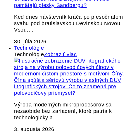
pamätajú piesky Sandbergu?
Keď dnes návštevník kráča po piesočnatom
svahu pod bratislavskou Devínskou Novou
Vsou,…
30. júla 2026
Technológie
Technológie
Zobraziť viac
Čína spúšťa sériovú výrobu vlastných DUV
litografických strojov: Čo to znamená pre
polovodičový priemysel?
Výroba moderných mikroprocesorov sa
nezaobíde bez zariadení, ktoré patria k
technologicky a…
3. augusta 2026