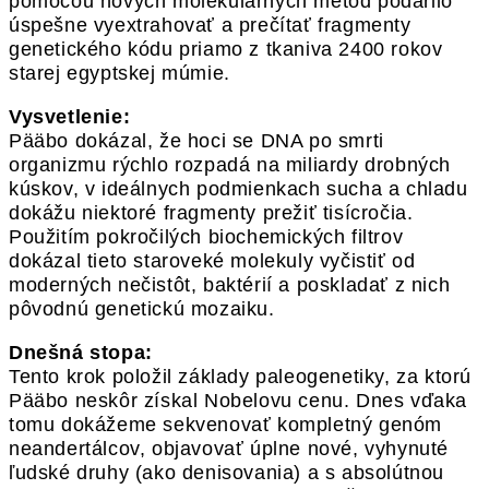
pomocou nových molekulárnych metód podarilo
úspešne vyextrahovať a prečítať fragmenty
genetického kódu priamo z tkaniva 2400 rokov
starej egyptskej múmie.
Vysvetlenie:
Pääbo dokázal, že hoci se DNA po smrti
organizmu rýchlo rozpadá na miliardy drobných
kúskov, v ideálnych podmienkach sucha a chladu
dokážu niektoré fragmenty prežiť tisícročia.
Použitím pokročilých biochemických filtrov
dokázal tieto staroveké molekuly vyčistiť od
moderných nečistôt, baktérií a poskladať z nich
pôvodnú genetickú mozaiku.
Dnešná stopa:
Tento krok položil základy paleogenetiky, za ktorú
Pääbo neskôr získal Nobelovu cenu. Dnes vďaka
tomu dokážeme sekvenovať kompletný genóm
neandertálcov, objavovať úplne nové, vyhynuté
ľudské druhy (ako denisovania) a s absolútnou