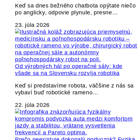
Keď sa dnes bežného chatbota opýtate niečo
po anglicky, odpovie plynule, presne…
23. júla 2026
Od výrobných hál po operačné sály: kde
všade sa na Slovensku rozvíja robotika
Keď si predstavíme robota, väčšine z nás sa
vybaví buď robotické rameno…
22. júla 2026
Prečo neexistuje dokonalý podvozok? Fyzika