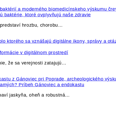
 baktérie, ktoré ovplyvňujú naše zdravie
e predstaví hrozbu, chorobu…
formácie v digitálnom prostredí
ie, že sa verejnosti zatajujú…
 samých? Príbeh Gánoviec a endokastu
ybaví jaskyňa, oheň a robustná…