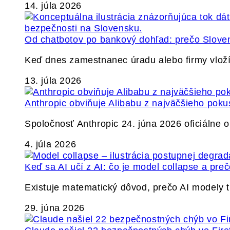
14. júla 2026
Od chatbotov po bankový dohľad: prečo Slovens
Keď dnes zamestnanec úradu alebo firmy vlož
13. júla 2026
Anthropic obviňuje Alibabu z najväčšieho poku
Spoločnosť Anthropic 24. júna 2026 oficiálne o
4. júla 2026
Keď sa AI učí z AI: čo je model collapse a pr
Existuje matematický dôvod, prečo AI modely
29. júna 2026