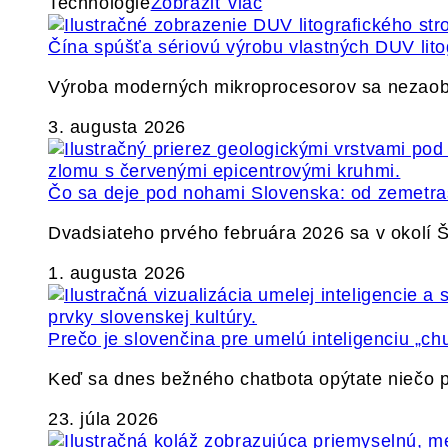
Technológie
Zobraziť viac
Čína spúšťa sériovú výrobu vlastných DUV lito
Výroba moderných mikroprocesorov sa nezaobíd
3. augusta 2026
Čo sa deje pod nohami Slovenska: od zemetrase
Dvadsiateho prvého februára 2026 sa v okolí
1. augusta 2026
Prečo je slovenčina pre umelú inteligenciu „ch
Keď sa dnes bežného chatbota opýtate niečo p
23. júla 2026