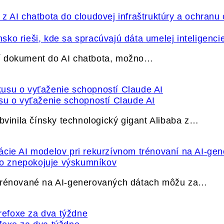
ko rieši, kde sa spracúvajú dáta umelej inteligenci
í dokument do AI chatbota, možno…
su o vyťaženie schopností Claude AI
bvinila čínsky technologický gigant Alibaba z…
ečo znepokojuje výskumníkov
 trénované na AI-generovaných dátach môžu za…