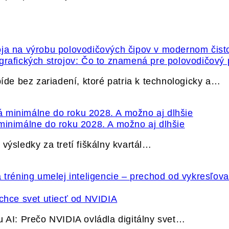
grafických strojov: Čo to znamená pre polovodičový
e bez zariadení, ktoré patria k technologicky a…
minimálne do roku 2028. A možno aj dlhšie
výsledky za tretí fiškálny kvartál…
hce svet utiecť od NVIDIA
u AI: Prečo NVIDIA ovládla digitálny svet…