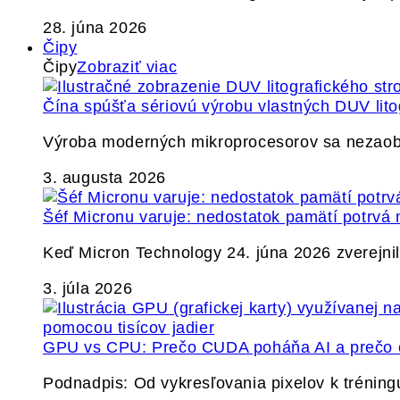
28. júna 2026
Čipy
Čipy
Zobraziť viac
Čína spúšťa sériovú výrobu vlastných DUV lito
Výroba moderných mikroprocesorov sa nezaobíd
3. augusta 2026
Šéf Micronu varuje: nedostatok pamätí potrvá 
Keď Micron Technology 24. júna 2026 zverejnil 
3. júla 2026
GPU vs CPU: Prečo CUDA poháňa AI a prečo c
Podnadpis: Od vykresľovania pixelov k tréning