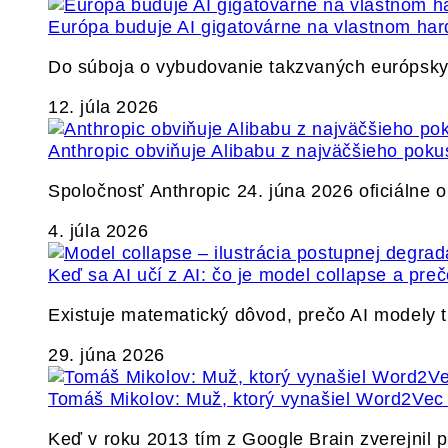
Európa buduje AI gigatovárne na vlastnom har
Do súboja o vybudovanie takzvaných európskyc
12. júla 2026
Anthropic obviňuje Alibabu z najväčšieho poku
Spoločnosť Anthropic 24. júna 2026 oficiálne o
4. júla 2026
Keď sa AI učí z AI: čo je model collapse a pr
Existuje matematický dôvod, prečo AI modely
29. júna 2026
Tomáš Mikolov: Muž, ktorý vynašiel Word2Vec a
Keď v roku 2013 tím z Google Brain zverejnil