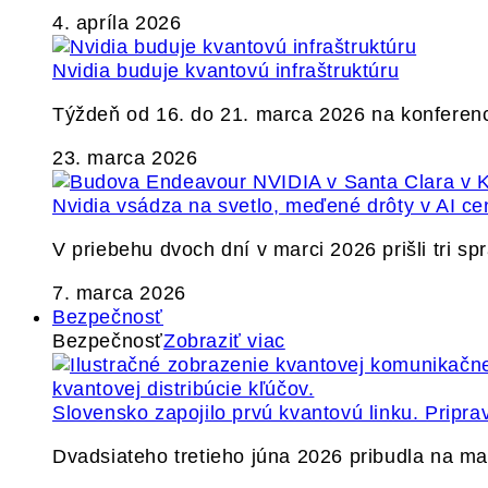
4. apríla 2026
Nvidia buduje kvantovú infraštruktúru
Týždeň od 16. do 21. marca 2026 na konferen
23. marca 2026
Nvidia vsádza na svetlo, meďené drôty v AI ce
V priebehu dvoch dní v marci 2026 prišli tri s
7. marca 2026
Bezpečnosť
Bezpečnosť
Zobraziť viac
Slovensko zapojilo prvú kvantovú linku. Pripra
Dvadsiateho tretieho júna 2026 pribudla na ma