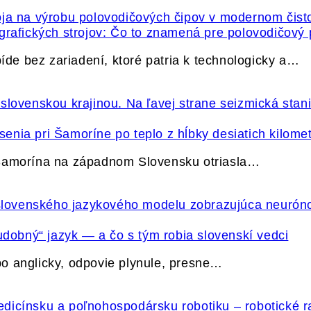
grafických strojov: Čo to znamená pre polovodičový
e bez zariadení, ktoré patria k technologicky a…
nia pri Šamoríne po teplo z hĺbky desiatich kilome
 Šamorína na západnom Slovensku otriasla…
udobný“ jazyk — a čo s tým robia slovenskí vedci
o anglicky, odpovie plynule, presne…