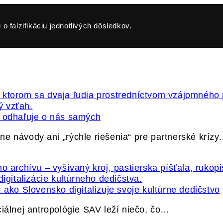
o falzifikáciu jednotlivých dôsledkov.
ť odhaľuje o nás samých
e návody ani „rýchle riešenia“ pre partnerské krízy
 ako Slovensko digitalizuje svoje kultúrne dedičstvo
ciálnej antropológie SAV leží niečo, čo…