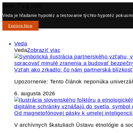
piatok, 7 aug 2026
Veda je hľadanie hypotéz a testovanie týchto hypotéz pokusmi 
Explore Now
Veda
Veda
Zobraziť viac
Vzťah ako zrkadlo: čo nám partnerská blízkos
Upozornenie: Tento článok neponúka univerzáln
6. augusta 2026
Od magnetofónovej pásky k umelej inteligencii:
V archívnych škatuliach Ústavu etnológie a so