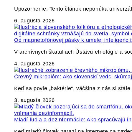
Upozornenie: Tento článok neponúka univerzáln
6. augusta 2026
Od magnetofónovej pásky k umelej inteligencii:
V archívnych škatuliach Ústavu etnológie a so
4. augusta 2026
Črevný mikrobióm: Ako slovenskí vedci skúmajú
Keď sa povie „baktérie“, väčšina z nás si stál
3. augusta 2026
Mladí ľudia a dezinformácie: Ako spracúvajú in
Keď mladý človek narazí na internete na tvrden