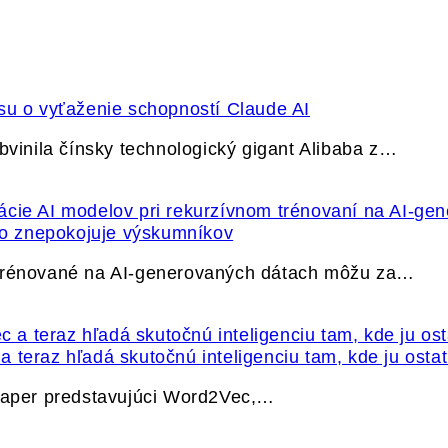
su o vyťaženie schopností Claude AI
bvinila čínsky technologický gigant Alibaba z…
ečo znepokojuje výskumníkov
 trénované na AI-generovaných dátach môžu za…
 teraz hľadá skutočnú inteligenciu tam, kde ju osta
 paper predstavujúci Word2Vec,…