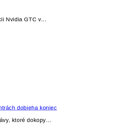
cii Nvidia GTC v…
ntrách dobieha koniec
právy, ktoré dokopy…