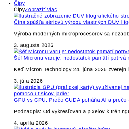
Čipy
Čipy
Zobraziť viac
Čína spúšťa sériovú výrobu vlastných DUV lito
Výroba moderných mikroprocesorov sa nezaobíd
3. augusta 2026
Šéf Micronu varuje: nedostatok pamätí potrvá 
Keď Micron Technology 24. júna 2026 zverejnil 
3. júla 2026
GPU vs CPU: Prečo CUDA poháňa AI a prečo c
Podnadpis: Od vykresľovania pixelov k tréning
4. apríla 2026