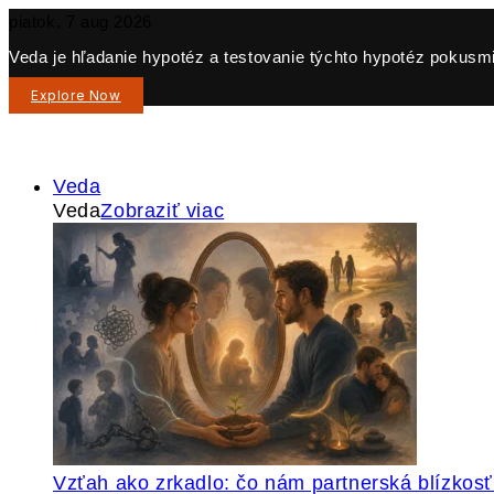
piatok, 7 aug 2026
Veda je hľadanie hypotéz a testovanie týchto hypotéz pokusmi 
Explore Now
Veda
Veda
Zobraziť viac
Vzťah ako zrkadlo: čo nám partnerská blízkos