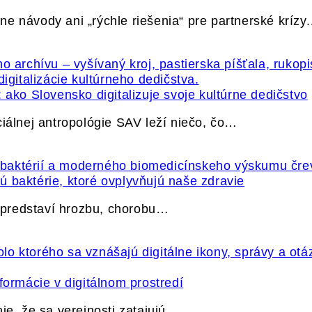
e návody ani „rýchle riešenia“ pre partnerské krízy
 ako Slovensko digitalizuje svoje kultúrne dedičstvo
ciálnej antropológie SAV leží niečo, čo…
 baktérie, ktoré ovplyvňujú naše zdravie
e predstaví hrozbu, chorobu…
formácie v digitálnom prostredí
ie, že sa verejnosti zatajujú…