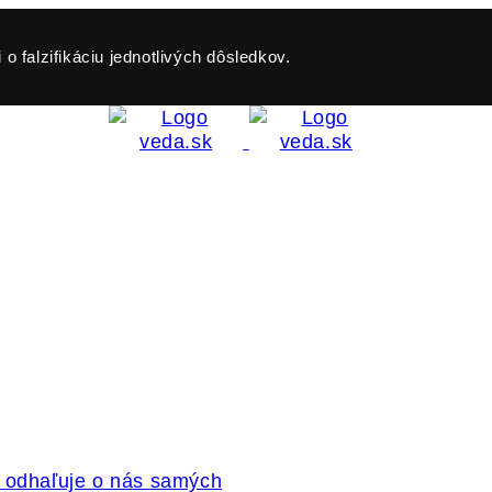
o falzifikáciu jednotlivých dôsledkov.
ť odhaľuje o nás samých