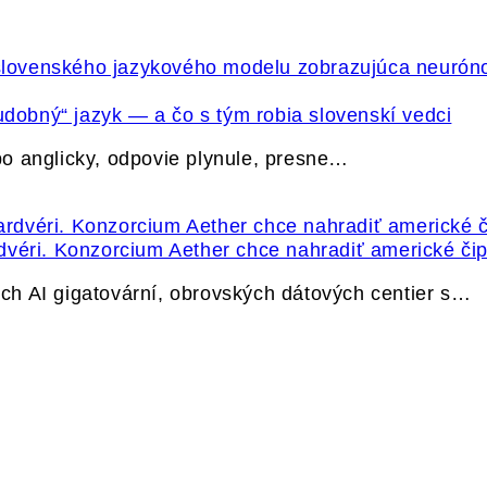
udobný“ jazyk — a čo s tým robia slovenskí vedci
o anglicky, odpovie plynule, presne…
dvéri. Konzorcium Aether chce nahradiť americké čip
h AI gigatovární, obrovských dátových centier s…