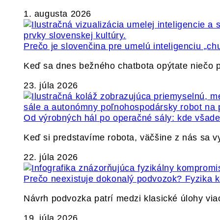
1. augusta 2026
Prečo je slovenčina pre umelú inteligenciu „ch
Keď sa dnes bežného chatbota opýtate niečo p
23. júla 2026
Od výrobných hál po operačné sály: kde všade 
Keď si predstavíme robota, väčšine z nás sa 
22. júla 2026
Prečo neexistuje dokonalý podvozok? Fyzika
Návrh podvozka patrí medzi klasické úlohy via
19. júla 2026