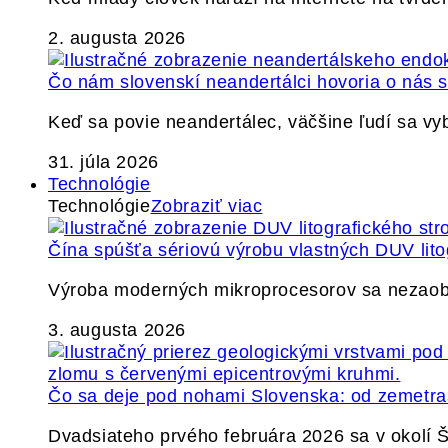
2. augusta 2026
Čo nám slovenskí neandertálci hovoria o nás
Keď sa povie neandertálec, väčšine ľudí sa v
31. júla 2026
Technológie
Technológie
Zobraziť viac
Čína spúšťa sériovú výrobu vlastných DUV lito
Výroba moderných mikroprocesorov sa nezaobíd
3. augusta 2026
Čo sa deje pod nohami Slovenska: od zemetrase
Dvadsiateho prvého februára 2026 sa v okolí