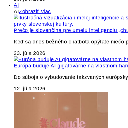
AI
AI
Zobraziť viac
Prečo je slovenčina pre umelú inteligenciu „ch
Keď sa dnes bežného chatbota opýtate niečo p
23. júla 2026
Európa buduje AI gigatovárne na vlastnom har
Do súboja o vybudovanie takzvaných európskyc
12. júla 2026