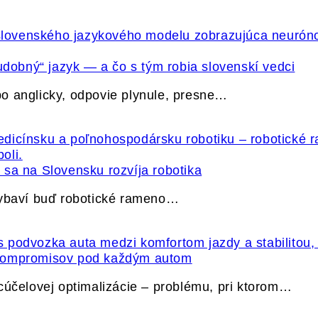
udobný“ jazyk — a čo s tým robia slovenskí vedci
o anglicky, odpovie plynule, presne…
sa na Slovensku rozvíja robotika
vybaví buď robotické rameno…
 kompromisov pod každým autom
cúčelovej optimalizácie – problému, pri ktorom…