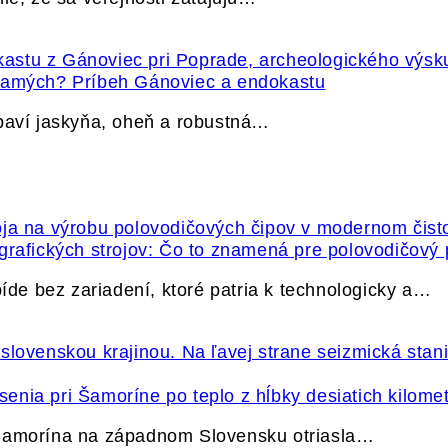
 samých? Príbeh Gánoviec a endokastu
ybaví jaskyňa, oheň a robustná…
grafických strojov: Čo to znamená pre polovodičový
e bez zariadení, ktoré patria k technologicky a…
nia pri Šamoríne po teplo z hĺbky desiatich kilome
 Šamorína na západnom Slovensku otriasla…