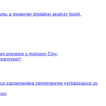
 priemysel?
trov