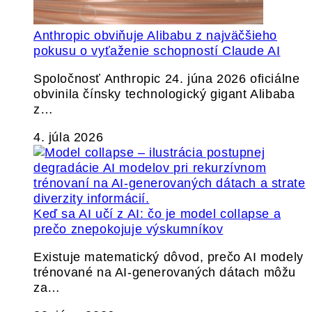
Anthropic obviňuje Alibabu z najväčšieho
pokusu o vyťaženie schopností Claude AI
Spoločnosť Anthropic 24. júna 2026 oficiálne
obvinila čínsky technologický gigant Alibaba
z…
4. júla 2026
Keď sa AI učí z AI: čo je model collapse a
prečo znepokojuje výskumníkov
Existuje matematický dôvod, prečo AI modely
trénované na AI-generovaných dátach môžu
za…