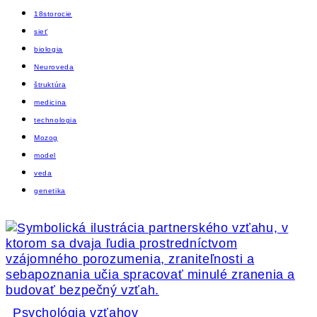
18storocie
sieť
biologia
Neuroveda
štruktúra
medicina
technologia
Mozog
model
veda
genetika
Psychológia vzťahov