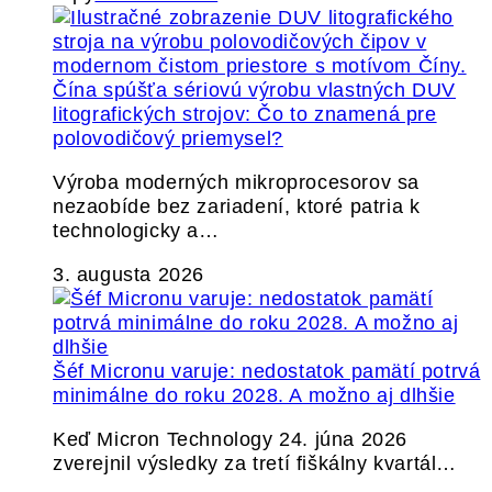
Čína spúšťa sériovú výrobu vlastných DUV
litografických strojov: Čo to znamená pre
polovodičový priemysel?
Výroba moderných mikroprocesorov sa
nezaobíde bez zariadení, ktoré patria k
technologicky a…
3. augusta 2026
Šéf Micronu varuje: nedostatok pamätí potrvá
minimálne do roku 2028. A možno aj dlhšie
Keď Micron Technology 24. júna 2026
zverejnil výsledky za tretí fiškálny kvartál…