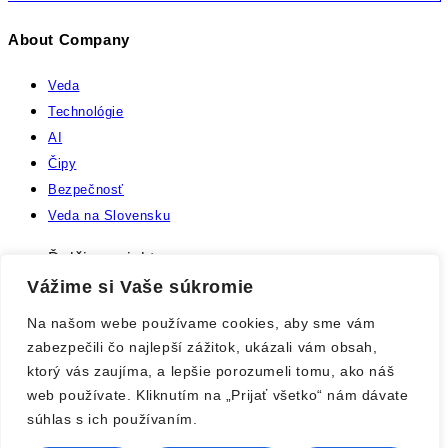
About Company
Veda
Technológie
AI
Čipy
Bezpečnosť
Veda na Slovensku
Ďalšie projekty:
Astronomia.sk
Vážime si Vaše súkromie
Biologia.sk
Na našom webe používame cookies, aby sme vám
Botanika.sk
zabezpečili čo najlepší zážitok, ukázali vám obsah,
Dejiny.sk
ktorý vás zaujíma, a lepšie porozumeli tomu, ako náš
Economy.sk
web používate. Kliknutím na „Prijať všetko“ nám dávate
Psychologia.sk
súhlas s ich používaním.
Filozofia.sk
Genetika.sk