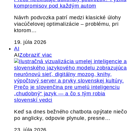
kompromisov pod každým autom
Návrh podvozka patrí medzi klasické úlohy
viacúčelovej optimalizácie – problému, pri
ktorom…
19. júla 2026
AI
AI
Zobraziť viac
Prečo je slovenčina pre umelú inteligenciu
„chudobný“ jazyk — a čo s tým robia
slovenskí vedci
Keď sa dnes bežného chatbota opýtate niečo
po anglicky, odpovie plynule, presne…
23. júla 2026