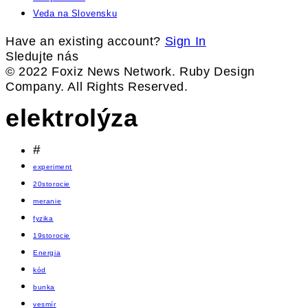
Veda na Slovensku
Have an existing account?
Sign In
Sledujte nás
© 2022 Foxiz News Network. Ruby Design
Company. All Rights Reserved.
elektrolýza
#
experiment
20storocie
meranie
fyzika
19storocie
Energia
kód
bunka
vesmír