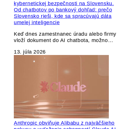
Od chatbotov po bankový dohľad: prečo
Slovensko rieši, kde sa spracúvajú dáta
umelej inteligencie
Keď dnes zamestnanec úradu alebo firmy
vloží dokument do AI chatbota, možno…
13. júla 2026
Anthropic obviňuje Alibabu z najväčšieho