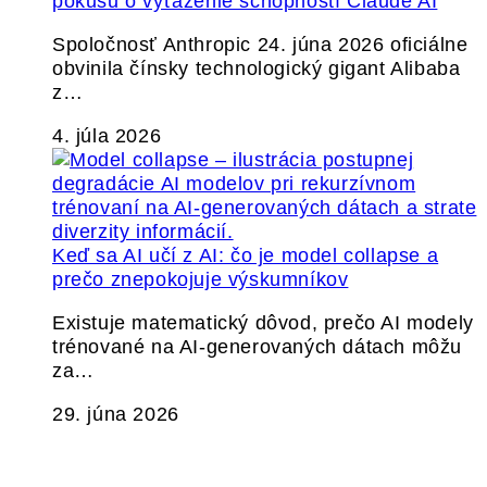
pokusu o vyťaženie schopností Claude AI
Spoločnosť Anthropic 24. júna 2026 oficiálne
obvinila čínsky technologický gigant Alibaba
z…
4. júla 2026
Keď sa AI učí z AI: čo je model collapse a
prečo znepokojuje výskumníkov
Existuje matematický dôvod, prečo AI modely
trénované na AI-generovaných dátach môžu
za…
29. júna 2026