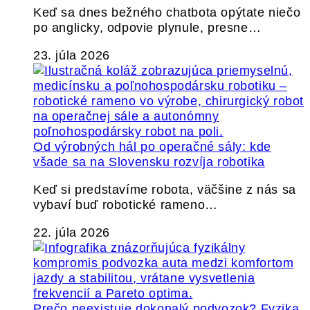
Keď sa dnes bežného chatbota opýtate niečo
po anglicky, odpovie plynule, presne…
23. júla 2026
Od výrobných hál po operačné sály: kde
všade sa na Slovensku rozvíja robotika
Keď si predstavíme robota, väčšine z nás sa
vybaví buď robotické rameno…
22. júla 2026
Prečo neexistuje dokonalý podvozok? Fyzika