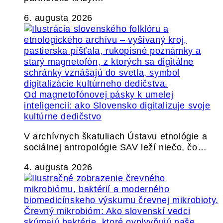
6. augusta 2026
Od magnetofónovej pásky k umelej
inteligencii: ako Slovensko digitalizuje svoje
kultúrne dedičstvo
V archívnych škatuliach Ústavu etnológie a
sociálnej antropológie SAV leží niečo, čo…
4. augusta 2026
Črevný mikrobióm: Ako slovenskí vedci
skúmajú baktérie, ktoré ovplyvňujú naše