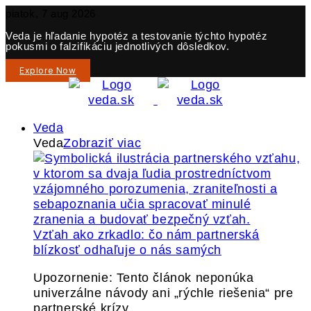
piatok, 7 aug 2026
Veda je hľadanie hypotéz a testovanie týchto hypotéz
pokusmi o falzifikáciu jednotlivých dôsledkov.
Explore Now
Veda
Veda
Zobraziť viac
Vzťah ako zrkadlo: čo nám partnerská
blízkosť odhaľuje o nás samých
Upozornenie: Tento článok neponúka
univerzálne návody ani „rýchle riešenia“ pre
partnerské krízy.…