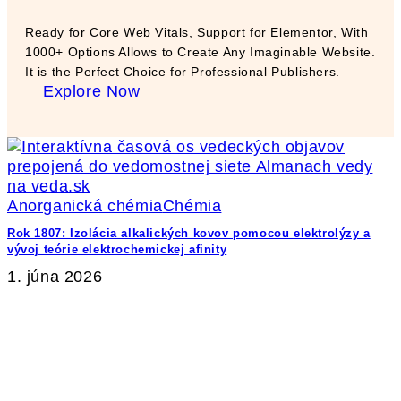
Ready for Core Web Vitals, Support for Elementor, With
1000+ Options Allows to Create Any Imaginable Website.
It is the Perfect Choice for Professional Publishers.
Explore Now
Anorganická chémia
Chémia
Rok 1807: Izolácia alkalických kovov pomocou elektrolýzy a
vývoj teórie elektrochemickej afinity
1. júna 2026