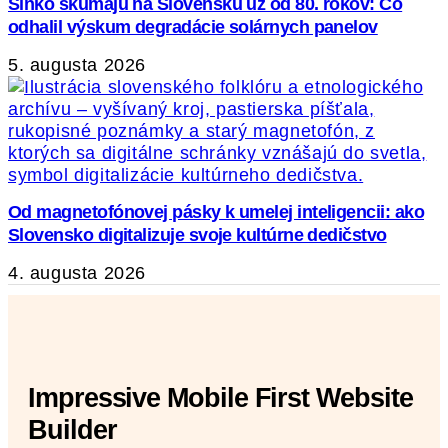
Slnko skúmajú na Slovensku už od 80. rokov: Čo
odhalil výskum degradácie solárnych panelov
5. augusta 2026
Od magnetofónovej pásky k umelej inteligencii: ako
Slovensko digitalizuje svoje kultúrne dedičstvo
4. augusta 2026
Impressive Mobile First Website
Builder