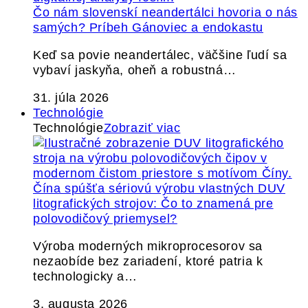
Čo nám slovenskí neandertálci hovoria o nás
samých? Príbeh Gánoviec a endokastu
Keď sa povie neandertálec, väčšine ľudí sa
vybaví jaskyňa, oheň a robustná…
31. júla 2026
Technológie
Technológie
Zobraziť viac
Čína spúšťa sériovú výrobu vlastných DUV
litografických strojov: Čo to znamená pre
polovodičový priemysel?
Výroba moderných mikroprocesorov sa
nezaobíde bez zariadení, ktoré patria k
technologicky a…
3. augusta 2026