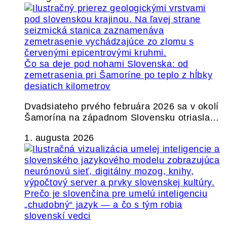
Čo sa deje pod nohami Slovenska: od
zemetrasenia pri Šamoríne po teplo z hĺbky
desiatich kilometrov
Dvadsiateho prvého februára 2026 sa v okolí
Šamorína na západnom Slovensku otriasla…
1. augusta 2026
Prečo je slovenčina pre umelú inteligenciu
„chudobný“ jazyk — a čo s tým robia
slovenskí vedci