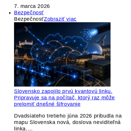
7. marca 2026
Bezpečnosť
Bezpečnosť
Zobraziť viac
Slovensko zapojilo prvú kvantovú linku.
Pripravuje sa na počítač, ktorý raz môže
prelomiť dnešné šifrovanie
Dvadsiateho tretieho júna 2026 pribudla na
mapu Slovenska nová, doslova neviditeľná
linka.…