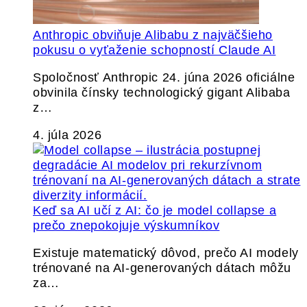
Anthropic obviňuje Alibabu z najväčšieho
pokusu o vyťaženie schopností Claude AI
Spoločnosť Anthropic 24. júna 2026 oficiálne
obvinila čínsky technologický gigant Alibaba
z…
4. júla 2026
Keď sa AI učí z AI: čo je model collapse a
prečo znepokojuje výskumníkov
Existuje matematický dôvod, prečo AI modely
trénované na AI-generovaných dátach môžu
za…