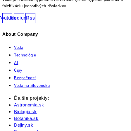
falzifikáciu jednotlivých dôsledkov.
Youtube
Medium
Rss
About Company
Veda
Technológie
AI
Čipy
Bezpečnosť
Veda na Slovensku
Ďalšie projekty:
Astronomia.sk
Biologia.sk
Botanika.sk
Dejiny.sk