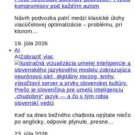
kompromisov pod každým autom
Návrh podvozka patrí medzi klasické úlohy
viacúčelovej optimalizácie – problému, pri
ktorom…
19. júla 2026
AI
AI
Zobraziť viac
Prečo je slovenčina pre umelú inteligenciu
„chudobný“ jazyk — a čo s tým robia
slovenskí vedci
Keď sa dnes bežného chatbota opýtate niečo
po anglicky, odpovie plynule, presne…
23. júla 2026