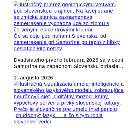
Čo sa deje pod nohami Slovenska: od
zemetrasenia pri Šamoríne po teplo z hĺbky
desiatich kilometrov
Dvadsiateho prvého februára 2026 sa v okolí
Šamorína na západnom Slovensku otriasla…
1. augusta 2026
Prečo je slovenčina pre umelú inteligenciu
„chudobný“ jazyk — a čo s tým robia
slovenskí vedci