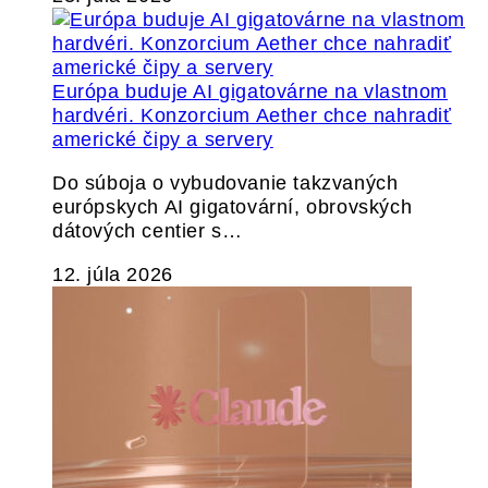
Európa buduje AI gigatovárne na vlastnom
hardvéri. Konzorcium Aether chce nahradiť
americké čipy a servery
Do súboja o vybudovanie takzvaných
európskych AI gigatovární, obrovských
dátových centier s…
12. júla 2026