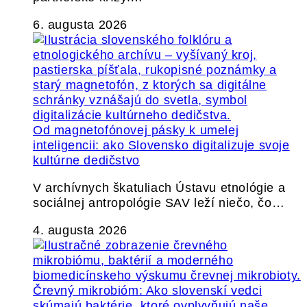
6. augusta 2026
Od magnetofónovej pásky k umelej
inteligencii: ako Slovensko digitalizuje svoje
kultúrne dedičstvo
V archívnych škatuliach Ústavu etnológie a
sociálnej antropológie SAV leží niečo, čo…
4. augusta 2026
Črevný mikrobióm: Ako slovenskí vedci
skúmajú baktérie, ktoré ovplyvňujú naše