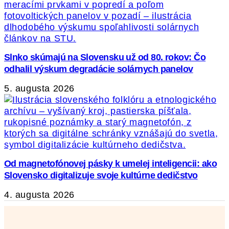
Slnko skúmajú na Slovensku už od 80. rokov: Čo
odhalil výskum degradácie solárnych panelov
5. augusta 2026
Od magnetofónovej pásky k umelej inteligencii: ako
Slovensko digitalizuje svoje kultúrne dedičstvo
4. augusta 2026