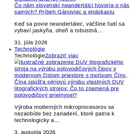
Čo nám slovenskí neandertálci hovoria o nás
samých? Príbeh Gánoviec a endokastu
Keď sa povie neandertálec, väčšine ľudí sa
vybaví jaskyňa, oheň a robustná…
31. júla 2026
Technológie
Technológie
Zobraziť viac
Čína spúšťa sériovú výrobu vlastných DUV
litografických strojov: Čo to znamená pre
polovodičový priemysel?
Výroba moderných mikroprocesorov sa
nezaobíde bez zariadení, ktoré patria k
technologicky a…
3. augusta 2026