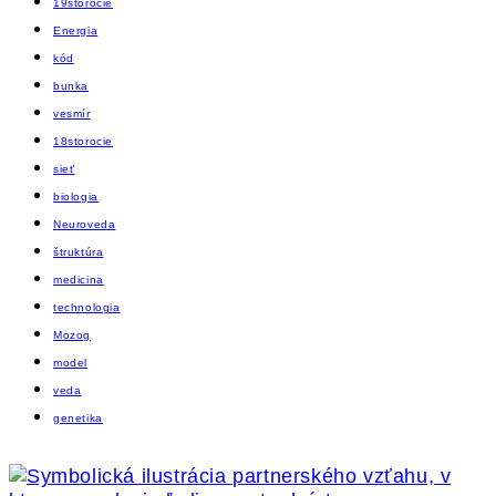
19storocie
Energia
kód
bunka
vesmír
18storocie
sieť
biologia
Neuroveda
štruktúra
medicina
technologia
Mozog
model
veda
genetika