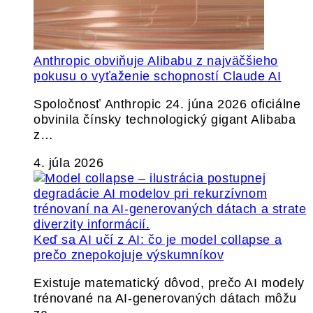
Anthropic obviňuje Alibabu z najväčšieho
pokusu o vyťaženie schopností Claude AI
Spoločnosť Anthropic 24. júna 2026 oficiálne
obvinila čínsky technologický gigant Alibaba
z…
4. júla 2026
Keď sa AI učí z AI: čo je model collapse a
prečo znepokojuje výskumníkov
Existuje matematický dôvod, prečo AI modely
trénované na AI-generovaných dátach môžu