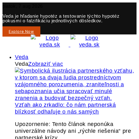
piatok, 7 aug 2026
Veda je hľadanie hypotéz a testovanie týchto hypotéz
pokusmi o falzifikáciu jednotlivých dôsledkov.
Explore Now
Veda
Veda
Zobraziť viac
Vzťah ako zrkadlo: čo nám partnerská
blízkosť odhaľuje o nás samých
Upozornenie: Tento článok neponúka
univerzálne návody ani „rýchle riešenia“ pre
partnerské krízy.…