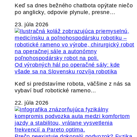
Keď sa dnes bežného chatbota opýtate niečo
po anglicky, odpovie plynule, presne…
23. júla 2026
Od výrobných hál po operačné sály: kde
všade sa na Slovensku rozvíja robotika
Keď si predstavíme robota, väčšine z nás sa
vybaví buď robotické rameno…
22. júla 2026
Prečo neexistuje dokonalý podvozok? Fyzika