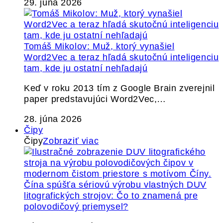
29. júna 2026
Tomáš Mikolov: Muž, ktorý vynašiel
Word2Vec a teraz hľadá skutočnú inteligenciu
tam, kde ju ostatní nehľadajú
Keď v roku 2013 tím z Google Brain zverejnil
paper predstavujúci Word2Vec,…
28. júna 2026
Čipy
Čipy
Zobraziť viac
Čína spúšťa sériovú výrobu vlastných DUV
litografických strojov: Čo to znamená pre
polovodičový priemysel?