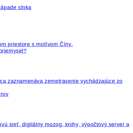
 priemysel?
trov