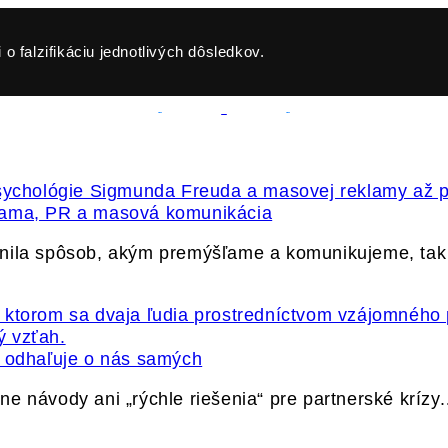
o falzifikáciu jednotlivých dôsledkov.
klama, PR a masová komunikácia
vnila spôsob, akým premýšľame a komunikujeme, ta
ť odhaľuje o nás samých
e návody ani „rýchle riešenia“ pre partnerské krízy