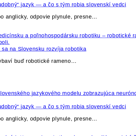
udobný“ jazyk — a čo s tým robia slovenskí vedci
o anglicky, odpovie plynule, presne…
sa na Slovensku rozvíja robotika
vybaví buď robotické rameno…
udobný“ jazyk — a čo s tým robia slovenskí vedci
o anglicky, odpovie plynule, presne…