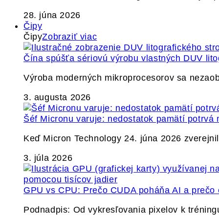
28. júna 2026
Čipy
Čipy
Zobraziť viac
Čína spúšťa sériovú výrobu vlastných DUV lito
Výroba moderných mikroprocesorov sa nezaobíd
3. augusta 2026
Šéf Micronu varuje: nedostatok pamätí potrvá 
Keď Micron Technology 24. júna 2026 zverejnil 
3. júla 2026
GPU vs CPU: Prečo CUDA poháňa AI a prečo c
Podnadpis: Od vykresľovania pixelov k tréning