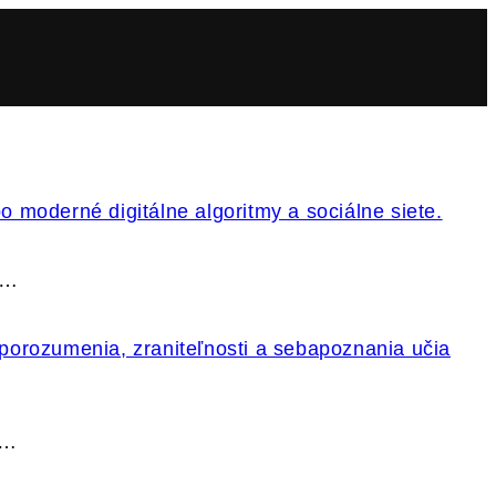
k…
.…