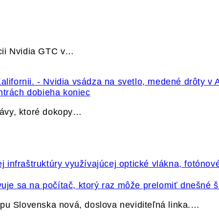
cii Nvidia GTC v…
ntrách dobieha koniec
právy, ktoré dokopy…
vuje sa na počítač, ktorý raz môže prelomiť dnešné š
pu Slovenska nová, doslova neviditeľná linka.…