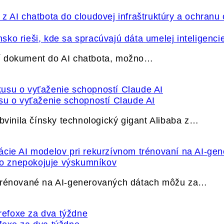
ko rieši, kde sa spracúvajú dáta umelej inteligenci
í dokument do AI chatbota, možno…
su o vyťaženie schopností Claude AI
bvinila čínsky technologický gigant Alibaba z…
ečo znepokojuje výskumníkov
 trénované na AI-generovaných dátach môžu za…