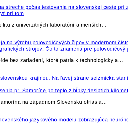
yť pri tom
itu z univerzitných laboratórií a menších…
grafických strojov: Čo to znamená pre polovodičový
e bez zariadení, ktoré patria k technologicky a…
nia pri Šamoríne po teplo z hĺbky desiatich kilome
 Šamorína na západnom Slovensku otriasla…