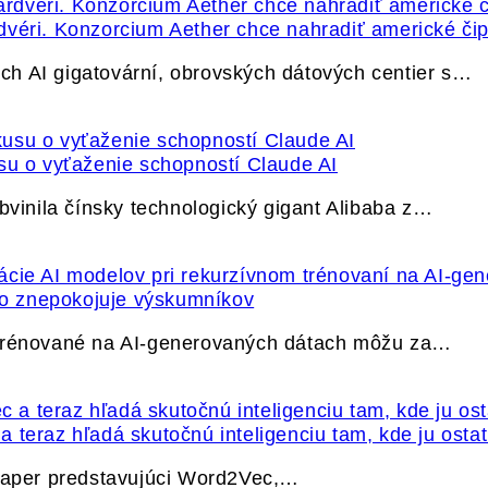
dvéri. Konzorcium Aether chce nahradiť americké čip
h AI gigatovární, obrovských dátových centier s…
su o vyťaženie schopností Claude AI
bvinila čínsky technologický gigant Alibaba z…
ečo znepokojuje výskumníkov
 trénované na AI-generovaných dátach môžu za…
 teraz hľadá skutočnú inteligenciu tam, kde ju osta
 paper predstavujúci Word2Vec,…