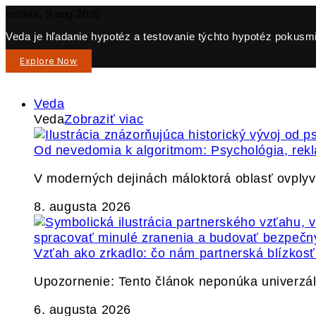
nedeľa, 9 aug 2026
Veda je hľadanie hypotéz a testovanie týchto hypotéz pokusmi 
Explore Now
Veda
Veda
Zobraziť viac
Od nevedomia k algoritmom: Psychológia, re
V moderných dejinách máloktorá oblasť ovply
8. augusta 2026
Vzťah ako zrkadlo: čo nám partnerská blízkos
Upozornenie: Tento článok neponúka univerzáln
6. augusta 2026