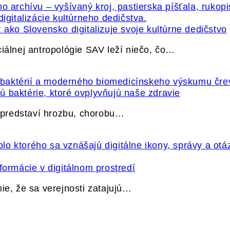
 ako Slovensko digitalizuje svoje kultúrne dedičstvo
ciálnej antropológie SAV leží niečo, čo…
 baktérie, ktoré ovplyvňujú naše zdravie
e predstaví hrozbu, chorobu…
formácie v digitálnom prostredí
ie, že sa verejnosti zatajujú…