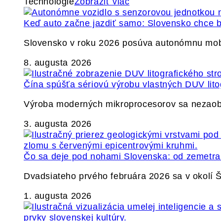
Technológie
Zobraziť viac
Keď auto začne jazdiť samo: Slovensko chce b
Slovensko v roku 2026 posúva autonómnu mobil
8. augusta 2026
Čína spúšťa sériovú výrobu vlastných DUV lito
Výroba moderných mikroprocesorov sa nezaobíd
3. augusta 2026
Čo sa deje pod nohami Slovenska: od zemetrase
Dvadsiateho prvého februára 2026 sa v okolí
1. augusta 2026