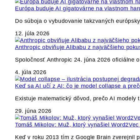
Európa buduje AI gigatovárne na vlastnom har
Do súboja o vybudovanie takzvaných európskyc
12. júla 2026
Anthropic obviňuje Alibabu z najväčšieho poku
Spoločnosť Anthropic 24. júna 2026 oficiálne o
4. júla 2026
Keď sa AI učí z AI: čo je model collapse a pr
Existuje matematický dôvod, prečo AI modely
29. júna 2026
Tomáš Mikolov: Muž, ktorý vynašiel Word2Vec a
Keď v roku 2013 tím z Google Brain zverejnil