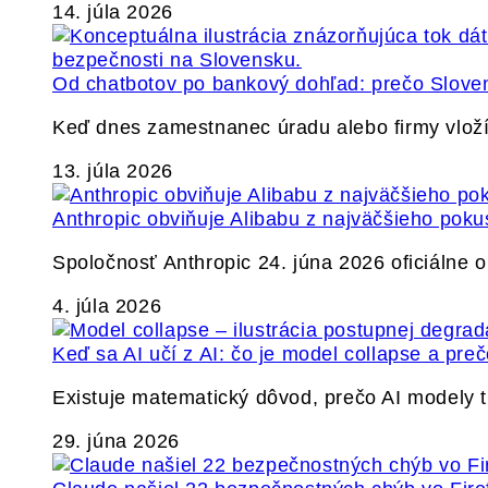
14. júla 2026
Od chatbotov po bankový dohľad: prečo Slovens
Keď dnes zamestnanec úradu alebo firmy vlož
13. júla 2026
Anthropic obviňuje Alibabu z najväčšieho poku
Spoločnosť Anthropic 24. júna 2026 oficiálne o
4. júla 2026
Keď sa AI učí z AI: čo je model collapse a pr
Existuje matematický dôvod, prečo AI modely
29. júna 2026