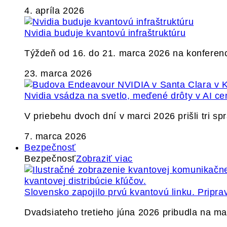
4. apríla 2026
Nvidia buduje kvantovú infraštruktúru
Týždeň od 16. do 21. marca 2026 na konferen
23. marca 2026
Nvidia vsádza na svetlo, meďené drôty v AI ce
V priebehu dvoch dní v marci 2026 prišli tri s
7. marca 2026
Bezpečnosť
Bezpečnosť
Zobraziť viac
Slovensko zapojilo prvú kvantovú linku. Pripra
Dvadsiateho tretieho júna 2026 pribudla na ma