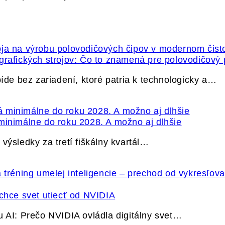
grafických strojov: Čo to znamená pre polovodičový
e bez zariadení, ktoré patria k technologicky a…
minimálne do roku 2028. A možno aj dlhšie
výsledky za tretí fiškálny kvartál…
hce svet utiecť od NVIDIA
u AI: Prečo NVIDIA ovládla digitálny svet…