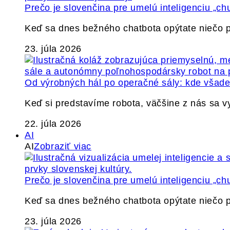
Prečo je slovenčina pre umelú inteligenciu „ch
Keď sa dnes bežného chatbota opýtate niečo p
23. júla 2026
Od výrobných hál po operačné sály: kde všade 
Keď si predstavíme robota, väčšine z nás sa 
22. júla 2026
AI
AI
Zobraziť viac
Prečo je slovenčina pre umelú inteligenciu „ch
Keď sa dnes bežného chatbota opýtate niečo p
23. júla 2026