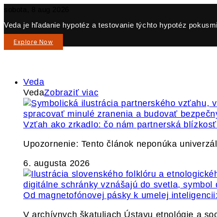
sobota, 8 aug 2026
Veda je hľadanie hypotéz a testovanie týchto hypotéz pokusmi 
Explore Now
Veda
Veda
Zobraziť viac
Vzťah ako zrkadlo: čo nám partnerská blízkos
Upozornenie: Tento článok neponúka univerzáln
6. augusta 2026
Od magnetofónovej pásky k umelej inteligencii:
V archívnych škatuliach Ústavu etnológie a so