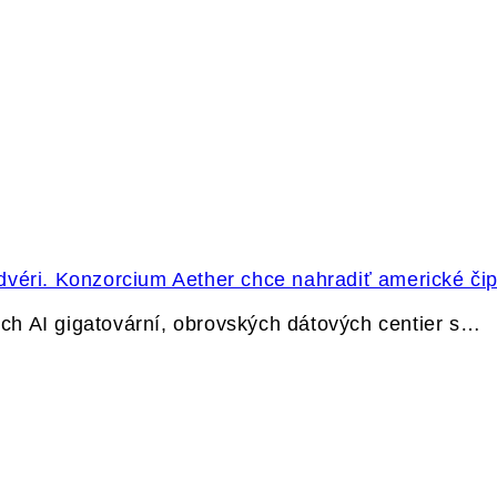
dvéri. Konzorcium Aether chce nahradiť americké čip
h AI gigatovární, obrovských dátových centier s…