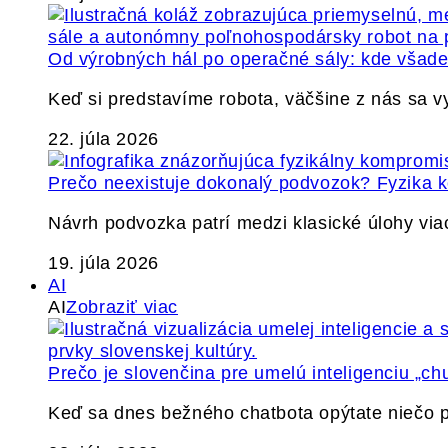
Od výrobných hál po operačné sály: kde všade 
Keď si predstavíme robota, väčšine z nás sa 
22. júla 2026
Prečo neexistuje dokonalý podvozok? Fyzika
Návrh podvozka patrí medzi klasické úlohy via
19. júla 2026
AI
AI
Zobraziť viac
Prečo je slovenčina pre umelú inteligenciu „ch
Keď sa dnes bežného chatbota opýtate niečo p