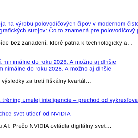
grafických strojov: Čo to znamená pre polovodičový
e bez zariadení, ktoré patria k technologicky a…
minimálne do roku 2028. A možno aj dlhšie
výsledky za tretí fiškálny kvartál…
hce svet utiecť od NVIDIA
u AI: Prečo NVIDIA ovládla digitálny svet…