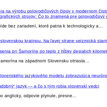
grafických strojov: Čo to znamená pre polovodičový
e bez zariadení, ktoré patria k technologicky a…
nia pri Šamoríne po teplo z hĺbky desiatich kilome
 Šamorína na západnom Slovensku otriasla…
udobný“ jazyk — a čo s tým robia slovenskí vedci
o anglicky, odpovie plynule, presne…