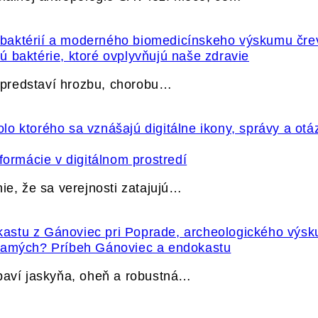
 baktérie, ktoré ovplyvňujú naše zdravie
e predstaví hrozbu, chorobu…
formácie v digitálnom prostredí
ie, že sa verejnosti zatajujú…
 samých? Príbeh Gánoviec a endokastu
ybaví jaskyňa, oheň a robustná…