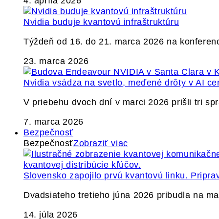
4. apríla 2026
Nvidia buduje kvantovú infraštruktúru
Týždeň od 16. do 21. marca 2026 na konferen
23. marca 2026
Nvidia vsádza na svetlo, meďené drôty v AI ce
V priebehu dvoch dní v marci 2026 prišli tri s
7. marca 2026
Bezpečnosť
Bezpečnosť
Zobraziť viac
Slovensko zapojilo prvú kvantovú linku. Pripra
Dvadsiateho tretieho júna 2026 pribudla na ma
14. júla 2026