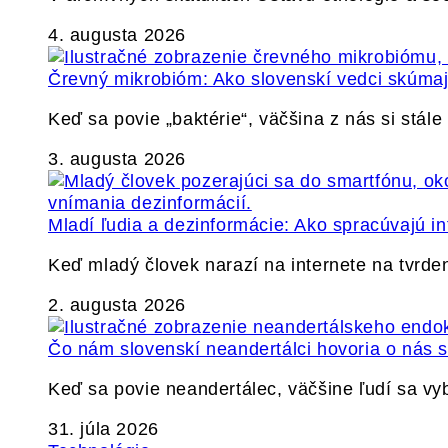
4. augusta 2026
Črevný mikrobióm: Ako slovenskí vedci skúmajú
Keď sa povie „baktérie“, väčšina z nás si stál
3. augusta 2026
Mladí ľudia a dezinformácie: Ako spracúvajú in
Keď mladý človek narazí na internete na tvrden
2. augusta 2026
Čo nám slovenskí neandertálci hovoria o nás
Keď sa povie neandertálec, väčšine ľudí sa v
31. júla 2026