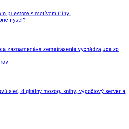
 priemysel?
trov