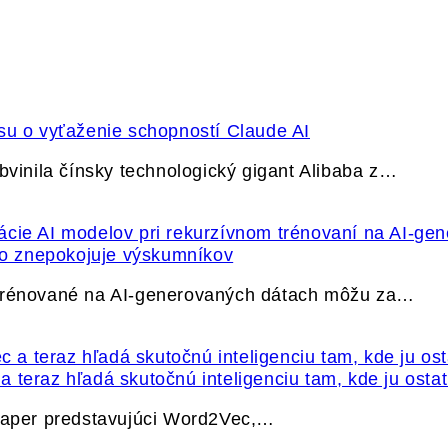
su o vyťaženie schopností Claude AI
bvinila čínsky technologický gigant Alibaba z…
ečo znepokojuje výskumníkov
 trénované na AI-generovaných dátach môžu za…
 teraz hľadá skutočnú inteligenciu tam, kde ju osta
 paper predstavujúci Word2Vec,…