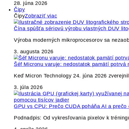
28. júna 2026
Čipy
Čipy
Zobraziť viac
Čína spúšťa sériovú výrobu vlastných DUV lito
Výroba moderných mikroprocesorov sa nezaobíd
3. augusta 2026
Šéf Micronu varuje: nedostatok pamätí potrvá 
Keď Micron Technology 24. júna 2026 zverejnil 
3. júla 2026
GPU vs CPU: Prečo CUDA poháňa AI a prečo c
Podnadpis: Od vykresľovania pixelov k tréning