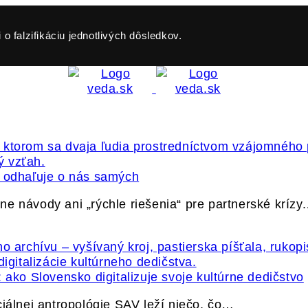
o falzifikáciu jednotlivých dôsledkov.
ť odhaľuje o nás samých
e návody ani „rýchle riešenia“ pre partnerské krízy
 ako Slovensko digitalizuje svoje kultúrne dedičstvo
ciálnej antropológie SAV leží niečo, čo…