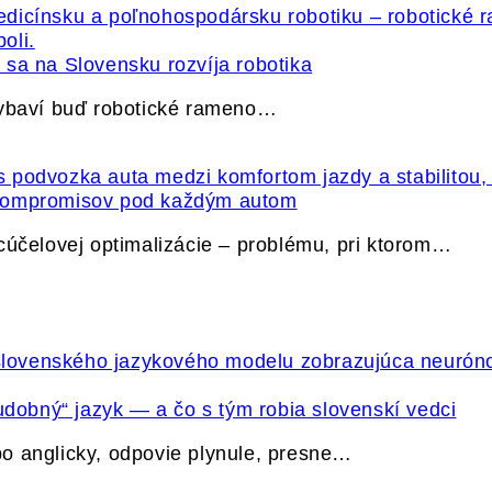
sa na Slovensku rozvíja robotika
vybaví buď robotické rameno…
 kompromisov pod každým autom
cúčelovej optimalizácie – problému, pri ktorom…
udobný“ jazyk — a čo s tým robia slovenskí vedci
o anglicky, odpovie plynule, presne…