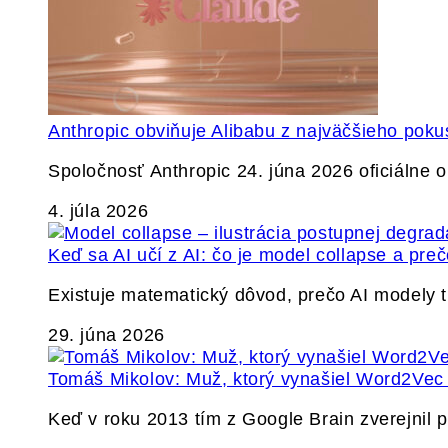
Anthropic obviňuje Alibabu z najväčšieho poku
Spoločnosť Anthropic 24. júna 2026 oficiálne o
4. júla 2026
Keď sa AI učí z AI: čo je model collapse a pr
Existuje matematický dôvod, prečo AI modely
29. júna 2026
Tomáš Mikolov: Muž, ktorý vynašiel Word2Vec a
Keď v roku 2013 tím z Google Brain zverejnil