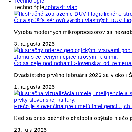
Technológie
Technológie
Zobraziť viac
Čína spúšťa sériovú výrobu vlastných DUV lito
Výroba moderných mikroprocesorov sa nezaobíd
3. augusta 2026
Čo sa deje pod nohami Slovenska: od zemetrase
Dvadsiateho prvého februára 2026 sa v okolí
1. augusta 2026
Prečo je slovenčina pre umelú inteligenciu „ch
Keď sa dnes bežného chatbota opýtate niečo p
23. júla 2026