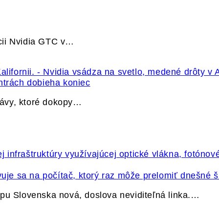
cii Nvidia GTC v…
ntrách dobieha koniec
právy, ktoré dokopy…
vuje sa na počítač, ktorý raz môže prelomiť dnešné š
pu Slovenska nová, doslova neviditeľná linka.…