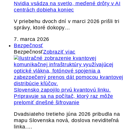
Nvidia vsádza na svetlo, meďené drôty v AI
centrách dobieha koniec
V priebehu dvoch dní v marci 2026 prišli tri
správy, ktoré dokopy…
7. marca 2026
Bezpečnosť
Bezpečnosť
Zobraziť viac
Slovensko zapojilo prvú kvantovú linku.
Pripravuje sa na počítač, ktorý raz môže
prelomiť dnešné šifrovanie
Dvadsiateho tretieho júna 2026 pribudla na
mapu Slovenska nová, doslova neviditeľná
linka.…