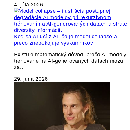
4. júla 2026
Keď sa AI učí z AI: čo je model collapse a
prečo znepokojuje výskumníkov
Existuje matematický dôvod, prečo AI modely
trénované na AI-generovaných dátach môžu
za…
29. júna 2026