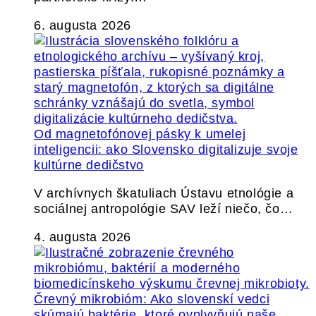
6. augusta 2026
Od magnetofónovej pásky k umelej
inteligencii: ako Slovensko digitalizuje svoje
kultúrne dedičstvo
V archívnych škatuliach Ústavu etnológie a
sociálnej antropológie SAV leží niečo, čo…
4. augusta 2026
Črevný mikrobióm: Ako slovenskí vedci
skúmajú baktérie, ktoré ovplyvňujú naše