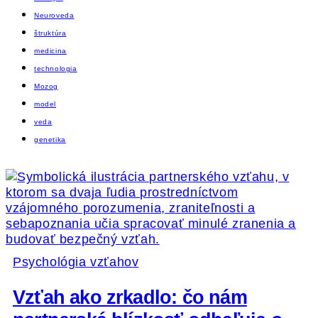
Neuroveda
štruktúra
medicina
technologia
Mozog
model
veda
genetika
Psychológia vzťahov
Vzťah ako zrkadlo: čo nám