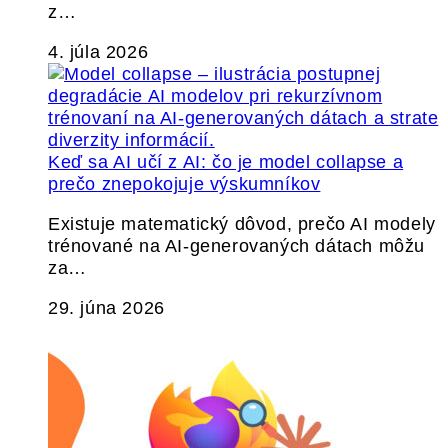
z…
4. júla 2026
Keď sa AI učí z AI: čo je model collapse a
prečo znepokojuje výskumníkov
Existuje matematický dôvod, prečo AI modely
trénované na AI-generovaných dátach môžu
za…
29. júna 2026