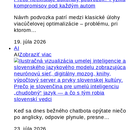
kompromisov pod každým autom
Návrh podvozka patrí medzi klasické úlohy
viacúčelovej optimalizácie – problému, pri
ktorom…
19. júla 2026
AI
AI
Zobraziť viac
Prečo je slovenčina pre umelú inteligenciu
„chudobný“ jazyk — a čo s tým robia
slovenskí vedci
Keď sa dnes bežného chatbota opýtate niečo
po anglicky, odpovie plynule, presne…
23. júla 2026