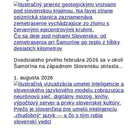
Čo sa deje pod nohami Slovenska: od
zemetrasenia pri Šamoríne po teplo z hĺbky
desiatich kilometrov
Dvadsiateho prvého februára 2026 sa v okolí
Šamorína na západnom Slovensku otriasla…
1. augusta 2026
Prečo je slovenčina pre umelú inteligenciu
„chudobný“ jazyk — a čo s tým robia
slovenskí vedci