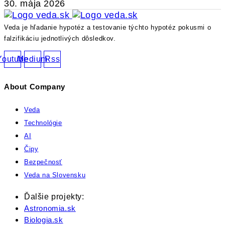
30. mája 2026
Veda je hľadanie hypotéz a testovanie týchto hypotéz pokusmi o
falzifikáciu jednotlivých dôsledkov.
Youtube
Medium
Rss
About Company
Veda
Technológie
AI
Čipy
Bezpečnosť
Veda na Slovensku
Ďalšie projekty:
Astronomia.sk
Biologia.sk