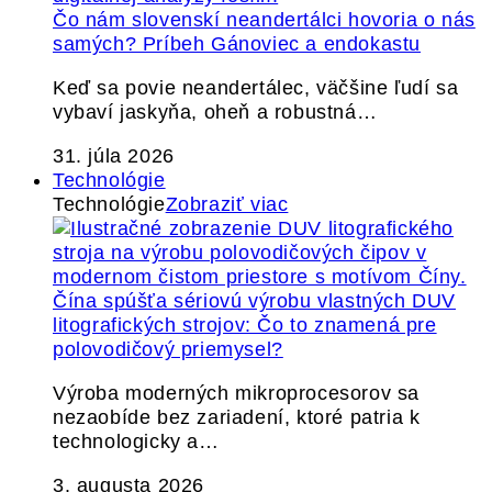
Čo nám slovenskí neandertálci hovoria o nás
samých? Príbeh Gánoviec a endokastu
Keď sa povie neandertálec, väčšine ľudí sa
vybaví jaskyňa, oheň a robustná…
31. júla 2026
Technológie
Technológie
Zobraziť viac
Čína spúšťa sériovú výrobu vlastných DUV
litografických strojov: Čo to znamená pre
polovodičový priemysel?
Výroba moderných mikroprocesorov sa
nezaobíde bez zariadení, ktoré patria k
technologicky a…
3. augusta 2026