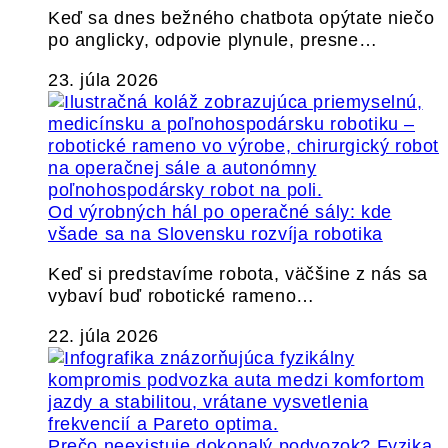
Keď sa dnes bežného chatbota opýtate niečo
po anglicky, odpovie plynule, presne…
23. júla 2026
Od výrobných hál po operačné sály: kde
všade sa na Slovensku rozvíja robotika
Keď si predstavíme robota, väčšine z nás sa
vybaví buď robotické rameno…
22. júla 2026
Prečo neexistuje dokonalý podvozok? Fyzika