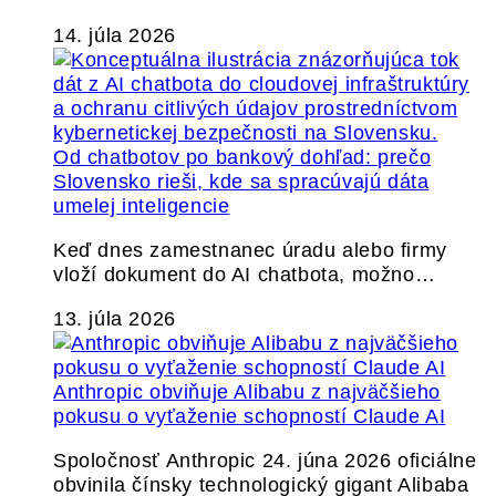
14. júla 2026
Od chatbotov po bankový dohľad: prečo
Slovensko rieši, kde sa spracúvajú dáta
umelej inteligencie
Keď dnes zamestnanec úradu alebo firmy
vloží dokument do AI chatbota, možno…
13. júla 2026
Anthropic obviňuje Alibabu z najväčšieho
pokusu o vyťaženie schopností Claude AI
Spoločnosť Anthropic 24. júna 2026 oficiálne
obvinila čínsky technologický gigant Alibaba