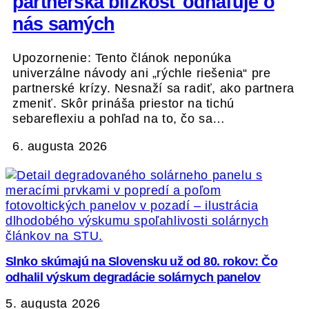
partnerská blízkosť odhaľuje o
nás samých
Upozornenie: Tento článok neponúka
univerzálne návody ani „rýchle riešenia“ pre
partnerské krízy. Nesnaží sa radiť, ako partnera
zmeniť. Skôr prináša priestor na tichú
sebareflexiu a pohľad na to, čo sa…
6. augusta 2026
Slnko skúmajú na Slovensku už od 80. rokov: Čo
odhalil výskum degradácie solárnych panelov
5. augusta 2026