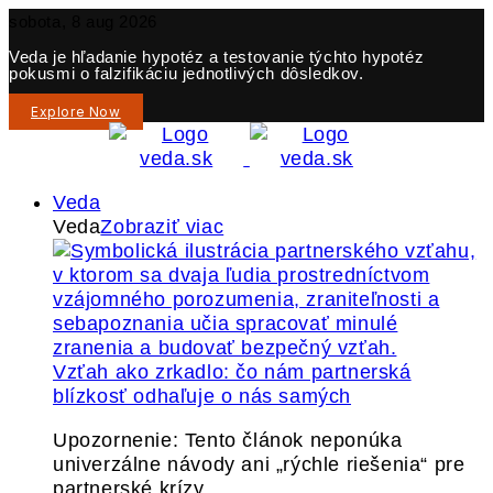
sobota, 8 aug 2026
Veda je hľadanie hypotéz a testovanie týchto hypotéz
pokusmi o falzifikáciu jednotlivých dôsledkov.
Explore Now
Veda
Veda
Zobraziť viac
Vzťah ako zrkadlo: čo nám partnerská
blízkosť odhaľuje o nás samých
Upozornenie: Tento článok neponúka
univerzálne návody ani „rýchle riešenia“ pre
partnerské krízy.…