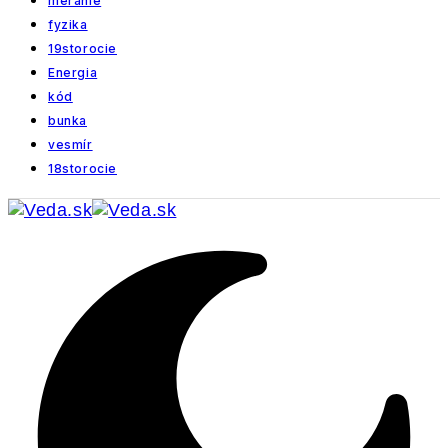
meranie
fyzika
19storocie
Energia
kód
bunka
vesmír
18storocie