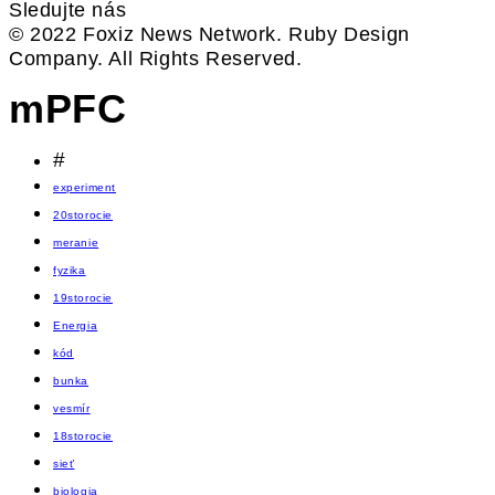
Sledujte nás
© 2022 Foxiz News Network. Ruby Design
Company. All Rights Reserved.
mPFC
#
experiment
20storocie
meranie
fyzika
19storocie
Energia
kód
bunka
vesmír
18storocie
sieť
biologia