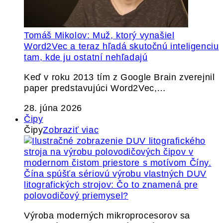
Tomáš Mikolov: Muž, ktorý vynašiel
Word2Vec a teraz hľadá skutočnú inteligenciu
tam, kde ju ostatní nehľadajú
Keď v roku 2013 tím z Google Brain zverejnil
paper predstavujúci Word2Vec,…
28. júna 2026
Čipy
Čipy
Zobraziť viac
Čína spúšťa sériovú výrobu vlastných DUV
litografických strojov: Čo to znamená pre
polovodičový priemysel?
Výroba moderných mikroprocesorov sa