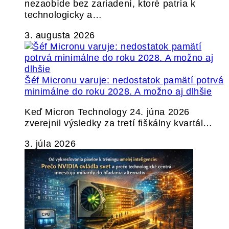
nezaobíde bez zariadení, ktoré patria k
technologicky a…
3. augusta 2026
Šéf Micronu varuje: nedostatok pamätí potrvá
minimálne do roku 2028. A možno aj dlhšie
Keď Micron Technology 24. júna 2026
zverejnil výsledky za tretí fiškálny kvartál…
3. júla 2026