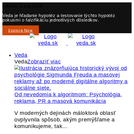
sobota, 8 aug 2026
Veda je hľadanie hypotéz a testovanie týchto hypotéz
pokusmi o falzifikáciu jednotlivých dôsledkov.
Explore Now
Veda
Veda
Zobraziť viac
Od nevedomia k algoritmom: Psychológia,
reklama, PR a masová komunikácia
V moderných dejinách máloktorá oblasť
ovplyvnila spôsob, akým premýšľame a
komunikujeme, tak…