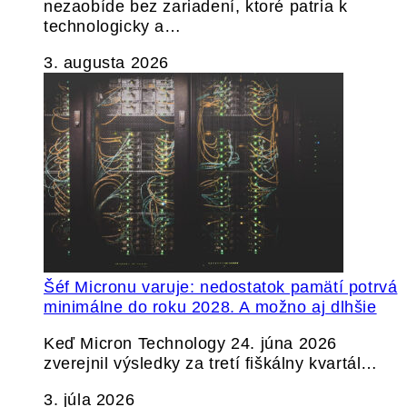
nezaobíde bez zariadení, ktoré patria k
technologicky a…
3. augusta 2026
Šéf Micronu varuje: nedostatok pamätí potrvá
minimálne do roku 2028. A možno aj dlhšie
Keď Micron Technology 24. júna 2026
zverejnil výsledky za tretí fiškálny kvartál…
3. júla 2026