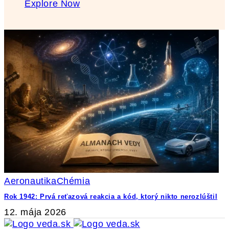
Explore Now
Aeronautika
Chémia
Rok 1942: Prvá reťazová reakcia a kód, ktorý nikto nerozlúštil
12. mája 2026