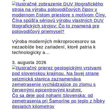
Čína spúšťa sériovú výrobu vlastných DUV
litografických strojov: Čo to znamená pre
polovodičový priemysel?
Výroba moderných mikroprocesorov sa
nezaobíde bez zariadení, ktoré patria k
technologicky a…
3. augusta 2026
Čo sa deje pod nohami Slovenska: od
zemetrasenia pri Šamoríne po teplo z hĺbky
desiatich kilometrov