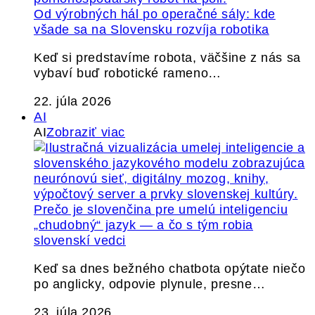
Od výrobných hál po operačné sály: kde
všade sa na Slovensku rozvíja robotika
Keď si predstavíme robota, väčšine z nás sa
vybaví buď robotické rameno…
22. júla 2026
AI
AI
Zobraziť viac
Prečo je slovenčina pre umelú inteligenciu
„chudobný“ jazyk — a čo s tým robia
slovenskí vedci
Keď sa dnes bežného chatbota opýtate niečo
po anglicky, odpovie plynule, presne…
23. júla 2026