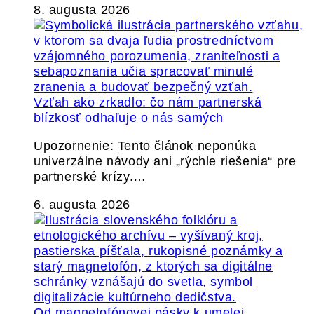
8. augusta 2026
Vzťah ako zrkadlo: čo nám partnerská
blízkosť odhaľuje o nás samých
Upozornenie: Tento článok neponúka
univerzálne návody ani „rýchle riešenia“ pre
partnerské krízy.…
6. augusta 2026
Od magnetofónovej pásky k umelej