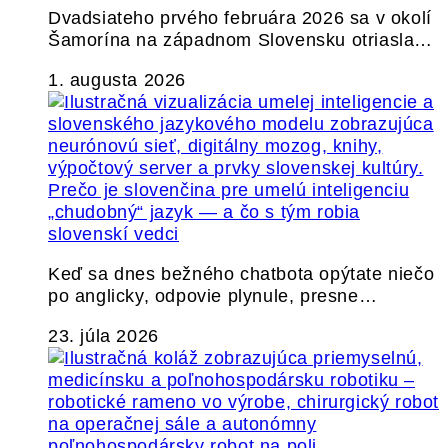
Dvadsiateho prvého februára 2026 sa v okolí
Šamorína na západnom Slovensku otriasla…
1. augusta 2026
Prečo je slovenčina pre umelú inteligenciu
„chudobný“ jazyk — a čo s tým robia
slovenskí vedci
Keď sa dnes bežného chatbota opýtate niečo
po anglicky, odpovie plynule, presne…
23. júla 2026