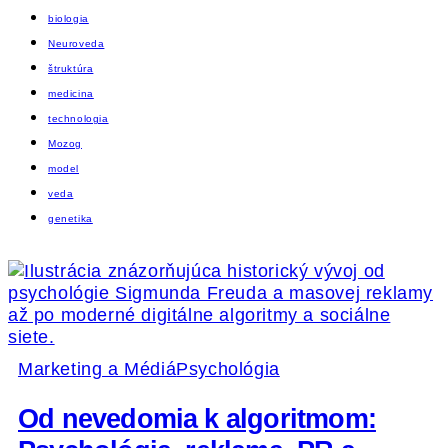
biologia
Neuroveda
štruktúra
medicina
technologia
Mozog
model
veda
genetika
Marketing a Médiá
Psychológia
Od nevedomia k algoritmom: