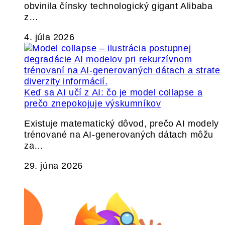
obvinila čínsky technologický gigant Alibaba
z…
4. júla 2026
Keď sa AI učí z AI: čo je model collapse a
prečo znepokojuje výskumníkov
Existuje matematický dôvod, prečo AI modely
trénované na AI-generovaných dátach môžu
za…
29. júna 2026