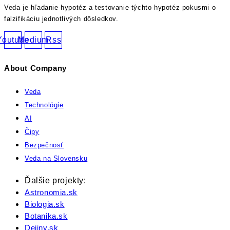
Veda je hľadanie hypotéz a testovanie týchto hypotéz pokusmi o
falzifikáciu jednotlivých dôsledkov.
Youtube
Medium
Rss
About Company
Veda
Technológie
AI
Čipy
Bezpečnosť
Veda na Slovensku
Ďalšie projekty:
Astronomia.sk
Biologia.sk
Botanika.sk
Dejiny.sk