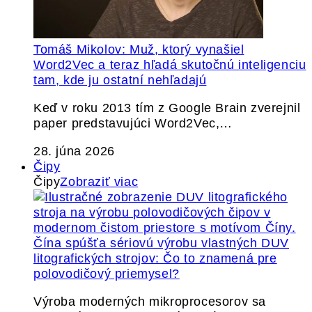
Tomáš Mikolov: Muž, ktorý vynašiel
Word2Vec a teraz hľadá skutočnú inteligenciu
tam, kde ju ostatní nehľadajú
Keď v roku 2013 tím z Google Brain zverejnil
paper predstavujúci Word2Vec,…
28. júna 2026
Čipy
Čipy
Zobraziť viac
Čína spúšťa sériovú výrobu vlastných DUV
litografických strojov: Čo to znamená pre
polovodičový priemysel?
Výroba moderných mikroprocesorov sa