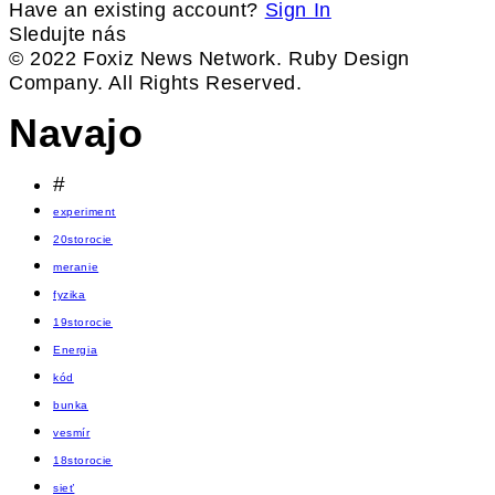
Have an existing account?
Sign In
Sledujte nás
© 2022 Foxiz News Network. Ruby Design
Company. All Rights Reserved.
Navajo
#
experiment
20storocie
meranie
fyzika
19storocie
Energia
kód
bunka
vesmír
18storocie
sieť