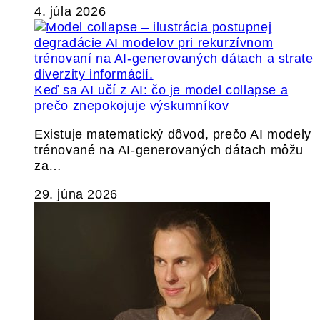
4. júla 2026
Keď sa AI učí z AI: čo je model collapse a
prečo znepokojuje výskumníkov
Existuje matematický dôvod, prečo AI modely
trénované na AI-generovaných dátach môžu
za…
29. júna 2026