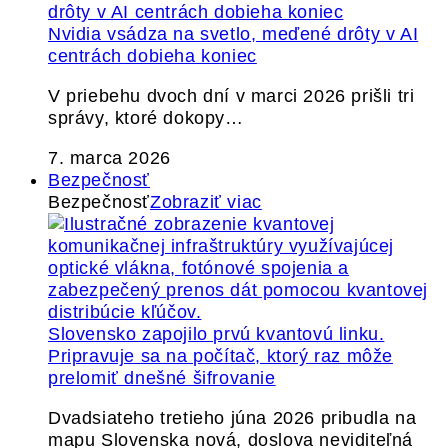
Nvidia vsádza na svetlo, meďené drôty v AI
centrách dobieha koniec
V priebehu dvoch dní v marci 2026 prišli tri
správy, ktoré dokopy…
7. marca 2026
Bezpečnosť
Bezpečnosť
Zobraziť viac
Slovensko zapojilo prvú kvantovú linku.
Pripravuje sa na počítač, ktorý raz môže
prelomiť dnešné šifrovanie
Dvadsiateho tretieho júna 2026 pribudla na
mapu Slovenska nová, doslova neviditeľná