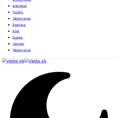
meranie
fyzika
19storocie
Energia
kód
bunka
vesmír
18storocie