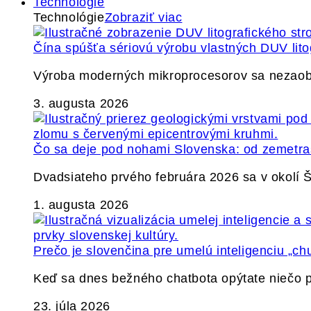
Technológie
Technológie
Zobraziť viac
Čína spúšťa sériovú výrobu vlastných DUV lito
Výroba moderných mikroprocesorov sa nezaobíd
3. augusta 2026
Čo sa deje pod nohami Slovenska: od zemetrase
Dvadsiateho prvého februára 2026 sa v okolí
1. augusta 2026
Prečo je slovenčina pre umelú inteligenciu „ch
Keď sa dnes bežného chatbota opýtate niečo p
23. júla 2026