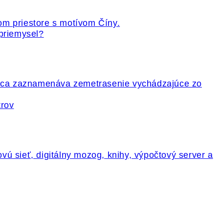
 priemysel?
trov