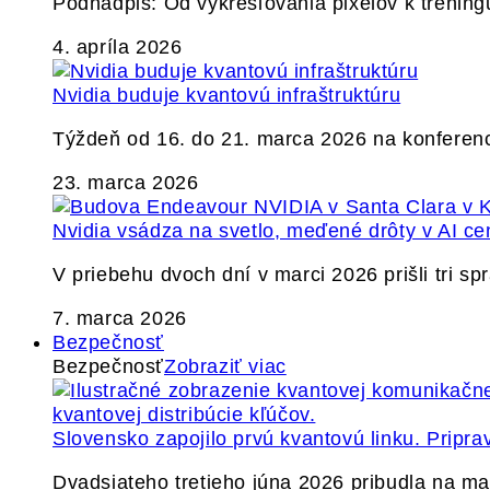
Podnadpis: Od vykresľovania pixelov k tréning
4. apríla 2026
Nvidia buduje kvantovú infraštruktúru
Týždeň od 16. do 21. marca 2026 na konferen
23. marca 2026
Nvidia vsádza na svetlo, meďené drôty v AI ce
V priebehu dvoch dní v marci 2026 prišli tri s
7. marca 2026
Bezpečnosť
Bezpečnosť
Zobraziť viac
Slovensko zapojilo prvú kvantovú linku. Pripra
Dvadsiateho tretieho júna 2026 pribudla na ma