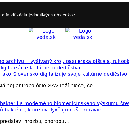
o falzifikáciu jednotlivých dôsledkov.
 ako Slovensko digitalizuje svoje kultúrne dedičstvo
ciálnej antropológie SAV leží niečo, čo…
 baktérie, ktoré ovplyvňujú naše zdravie
e predstaví hrozbu, chorobu…