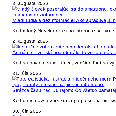
3. augusta 2026
Mladí ľudia a dezinformácie: Ako spracúvajú in
Keď mladý človek narazí na internete na tvrden
2. augusta 2026
Čo nám slovenskí neandertálci hovoria o nás
Keď sa povie neandertálec, väčšine ľudí sa v
31. júla 2026
Strážca času nad Dunajom: Čo všetko pamäta
Keď dnes návštevník kráča po piesočnatom s
30. júla 2026