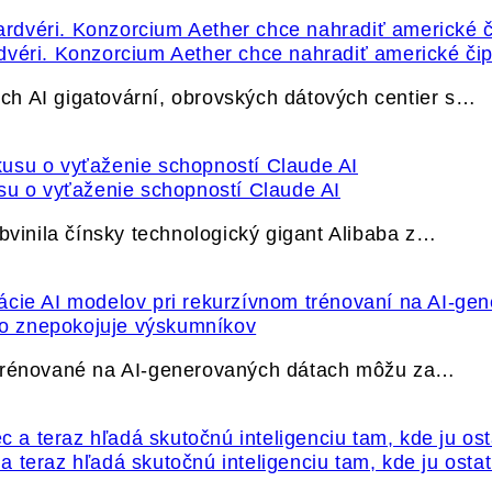
dvéri. Konzorcium Aether chce nahradiť americké čip
h AI gigatovární, obrovských dátových centier s…
su o vyťaženie schopností Claude AI
bvinila čínsky technologický gigant Alibaba z…
ečo znepokojuje výskumníkov
 trénované na AI-generovaných dátach môžu za…
 teraz hľadá skutočnú inteligenciu tam, kde ju osta