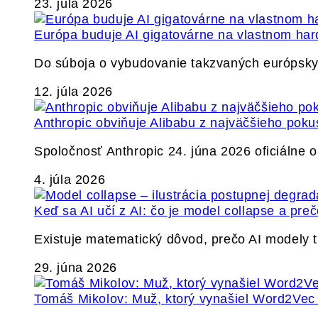
23. júla 2026
Európa buduje AI gigatovárne na vlastnom har
Do súboja o vybudovanie takzvaných európskyc
12. júla 2026
Anthropic obviňuje Alibabu z najväčšieho poku
Spoločnosť Anthropic 24. júna 2026 oficiálne o
4. júla 2026
Keď sa AI učí z AI: čo je model collapse a pr
Existuje matematický dôvod, prečo AI modely
29. júna 2026
Tomáš Mikolov: Muž, ktorý vynašiel Word2Vec a