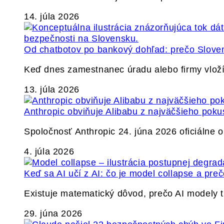
14. júla 2026
Od chatbotov po bankový dohľad: prečo Slovens
Keď dnes zamestnanec úradu alebo firmy vlož
13. júla 2026
Anthropic obviňuje Alibabu z najväčšieho poku
Spoločnosť Anthropic 24. júna 2026 oficiálne o
4. júla 2026
Keď sa AI učí z AI: čo je model collapse a pr
Existuje matematický dôvod, prečo AI modely
29. júna 2026