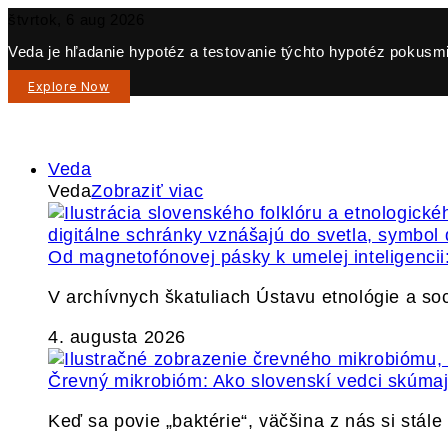
štvrtok, 6 aug 2026
Veda je hľadanie hypotéz a testovanie týchto hypotéz pokusmi 
Explore Now
Veda
Veda
Zobraziť viac
Od magnetofónovej pásky k umelej inteligencii:
V archívnych škatuliach Ústavu etnológie a so
4. augusta 2026
Črevný mikrobióm: Ako slovenskí vedci skúmajú
Keď sa povie „baktérie“, väčšina z nás si stál