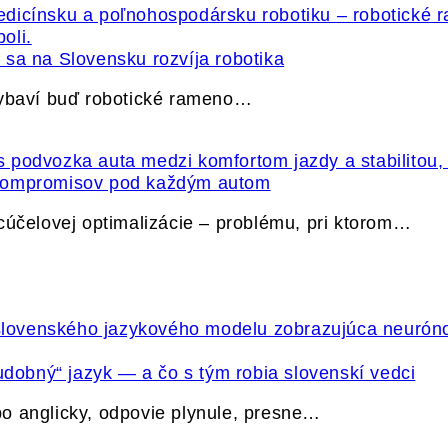
sa na Slovensku rozvíja robotika
vybaví buď robotické rameno…
 kompromisov pod každým autom
cúčelovej optimalizácie – problému, pri ktorom…
udobný“ jazyk — a čo s tým robia slovenskí vedci
o anglicky, odpovie plynule, presne…