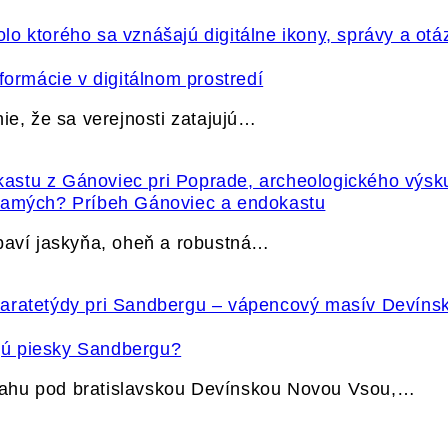
formácie v digitálnom prostredí
ie, že sa verejnosti zatajujú…
 samých? Príbeh Gánoviec a endokastu
ybaví jaskyňa, oheň a robustná…
jú piesky Sandbergu?
vahu pod bratislavskou Devínskou Novou Vsou,…