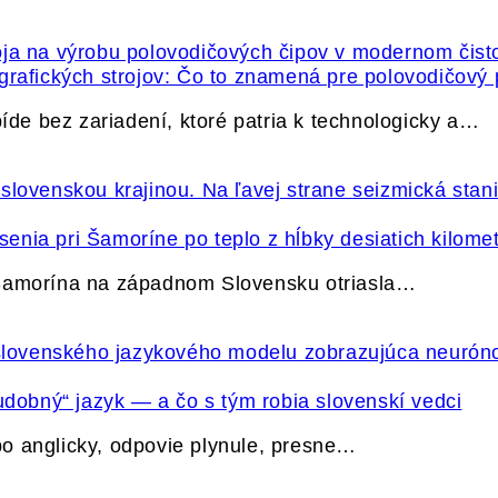
grafických strojov: Čo to znamená pre polovodičový
e bez zariadení, ktoré patria k technologicky a…
nia pri Šamoríne po teplo z hĺbky desiatich kilome
 Šamorína na západnom Slovensku otriasla…
udobný“ jazyk — a čo s tým robia slovenskí vedci
o anglicky, odpovie plynule, presne…