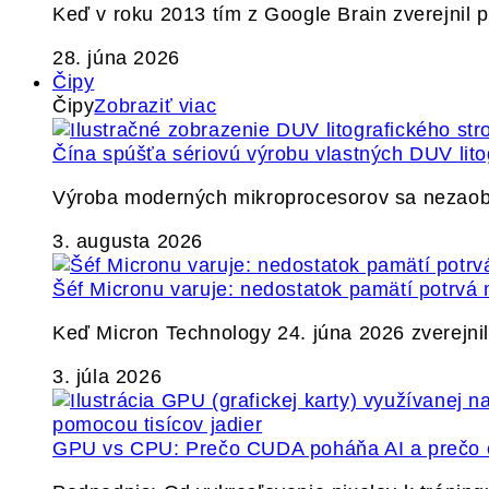
Keď v roku 2013 tím z Google Brain zverejnil
28. júna 2026
Čipy
Čipy
Zobraziť viac
Čína spúšťa sériovú výrobu vlastných DUV lito
Výroba moderných mikroprocesorov sa nezaobíd
3. augusta 2026
Šéf Micronu varuje: nedostatok pamätí potrvá 
Keď Micron Technology 24. júna 2026 zverejnil 
3. júla 2026
GPU vs CPU: Prečo CUDA poháňa AI a prečo c