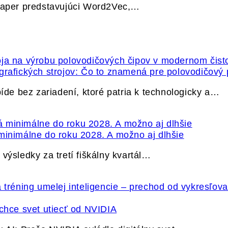
 paper predstavujúci Word2Vec,…
grafických strojov: Čo to znamená pre polovodičový
e bez zariadení, ktoré patria k technologicky a…
minimálne do roku 2028. A možno aj dlhšie
výsledky za tretí fiškálny kvartál…
hce svet utiecť od NVIDIA