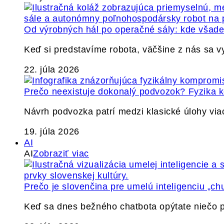
Od výrobných hál po operačné sály: kde všade 
Keď si predstavíme robota, väčšine z nás sa 
22. júla 2026
Prečo neexistuje dokonalý podvozok? Fyzika
Návrh podvozka patrí medzi klasické úlohy via
19. júla 2026
AI
AI
Zobraziť viac
Prečo je slovenčina pre umelú inteligenciu „ch
Keď sa dnes bežného chatbota opýtate niečo p