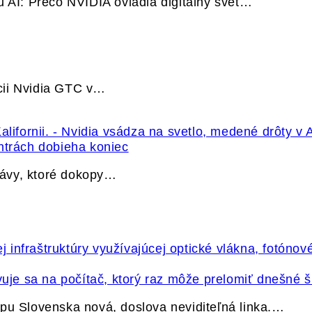
u AI: Prečo NVIDIA ovládla digitálny svet…
cii Nvidia GTC v…
ntrách dobieha koniec
právy, ktoré dokopy…
vuje sa na počítač, ktorý raz môže prelomiť dnešné š
pu Slovenska nová, doslova neviditeľná linka.…