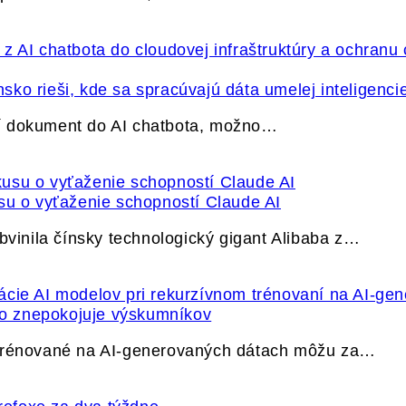
ko rieši, kde sa spracúvajú dáta umelej inteligenci
í dokument do AI chatbota, možno…
su o vyťaženie schopností Claude AI
bvinila čínsky technologický gigant Alibaba z…
ečo znepokojuje výskumníkov
 trénované na AI-generovaných dátach môžu za…