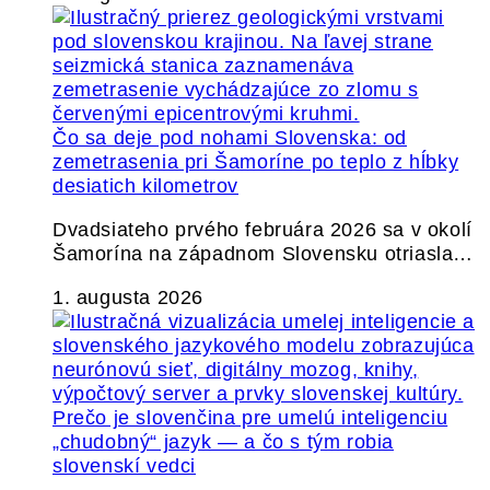
Čo sa deje pod nohami Slovenska: od
zemetrasenia pri Šamoríne po teplo z hĺbky
desiatich kilometrov
Dvadsiateho prvého februára 2026 sa v okolí
Šamorína na západnom Slovensku otriasla…
1. augusta 2026
Prečo je slovenčina pre umelú inteligenciu
„chudobný“ jazyk — a čo s tým robia
slovenskí vedci