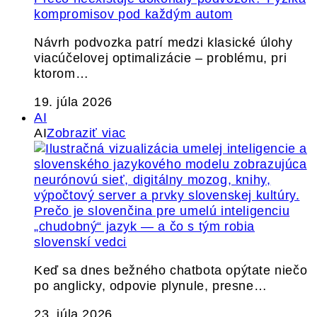
kompromisov pod každým autom
Návrh podvozka patrí medzi klasické úlohy
viacúčelovej optimalizácie – problému, pri
ktorom…
19. júla 2026
AI
AI
Zobraziť viac
Prečo je slovenčina pre umelú inteligenciu
„chudobný“ jazyk — a čo s tým robia
slovenskí vedci
Keď sa dnes bežného chatbota opýtate niečo
po anglicky, odpovie plynule, presne…
23. júla 2026