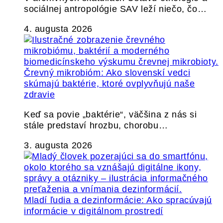
sociálnej antropológie SAV leží niečo, čo…
4. augusta 2026
Črevný mikrobióm: Ako slovenskí vedci
skúmajú baktérie, ktoré ovplyvňujú naše
zdravie
Keď sa povie „baktérie“, väčšina z nás si
stále predstaví hrozbu, chorobu…
3. augusta 2026
Mladí ľudia a dezinformácie: Ako spracúvajú
informácie v digitálnom prostredí