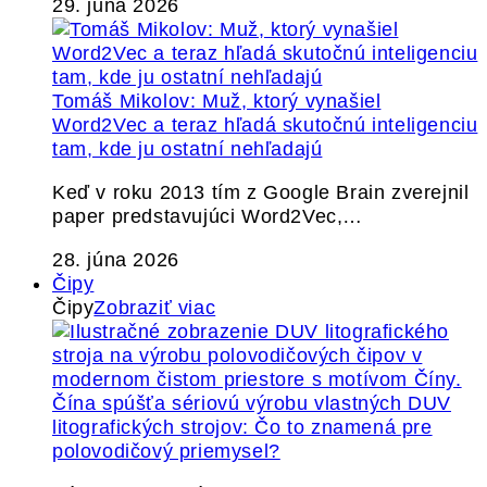
29. júna 2026
Tomáš Mikolov: Muž, ktorý vynašiel
Word2Vec a teraz hľadá skutočnú inteligenciu
tam, kde ju ostatní nehľadajú
Keď v roku 2013 tím z Google Brain zverejnil
paper predstavujúci Word2Vec,…
28. júna 2026
Čipy
Čipy
Zobraziť viac
Čína spúšťa sériovú výrobu vlastných DUV
litografických strojov: Čo to znamená pre
polovodičový priemysel?