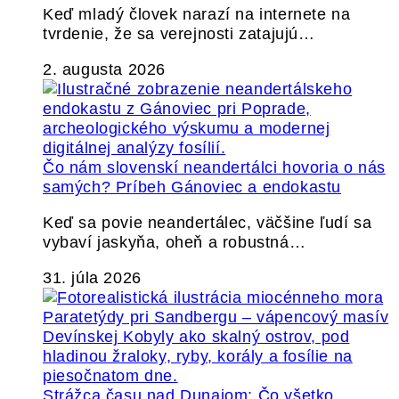
Keď mladý človek narazí na internete na
tvrdenie, že sa verejnosti zatajujú…
2. augusta 2026
Čo nám slovenskí neandertálci hovoria o nás
samých? Príbeh Gánoviec a endokastu
Keď sa povie neandertálec, väčšine ľudí sa
vybaví jaskyňa, oheň a robustná…
31. júla 2026
Strážca času nad Dunajom: Čo všetko