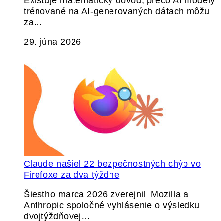
Existuje matematický dôvod, prečo AI modely
trénované na AI-generovaných dátach môžu
za…
29. júna 2026
Claude našiel 22 bezpečnostných chýb vo
Firefoxe za dva týždne
Šiestho marca 2026 zverejnili Mozilla a
Anthropic spoločné vyhlásenie o výsledku
dvojtýždňovej…