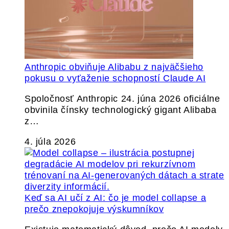
Anthropic obviňuje Alibabu z najväčšieho
pokusu o vyťaženie schopností Claude AI
Spoločnosť Anthropic 24. júna 2026 oficiálne
obvinila čínsky technologický gigant Alibaba
z…
4. júla 2026
Keď sa AI učí z AI: čo je model collapse a
prečo znepokojuje výskumníkov