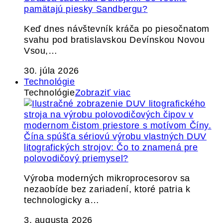
pamätajú piesky Sandbergu?
Keď dnes návštevník kráča po piesočnatom
svahu pod bratislavskou Devínskou Novou
Vsou,…
30. júla 2026
Technológie
Technológie
Zobraziť viac
Čína spúšťa sériovú výrobu vlastných DUV
litografických strojov: Čo to znamená pre
polovodičový priemysel?
Výroba moderných mikroprocesorov sa
nezaobíde bez zariadení, ktoré patria k
technologicky a…
3. augusta 2026