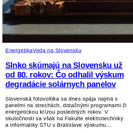
Energetika
Veda na Slovensku
Slnko skúmajú na Slovensku už
od 80. rokov: Čo odhalil výskum
degradácie solárnych panelov
Slovenská fotovoltika sa dnes spája najmä s
panelmi na strechách, dotačnými programami či
energetickou krízou posledných rokov. V
skutočnosti sa však na Fakulte elektrotechniky
a informatiky STU v Bratislave výskumu…