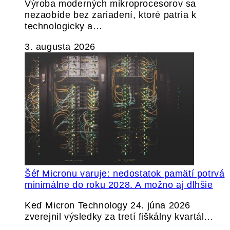
Výroba moderných mikroprocesorov sa
nezaobíde bez zariadení, ktoré patria k
technologicky a…
3. augusta 2026
Šéf Micronu varuje: nedostatok pamätí potrvá
minimálne do roku 2028. A možno aj dlhšie
Keď Micron Technology 24. júna 2026
zverejnil výsledky za tretí fiškálny kvartál…