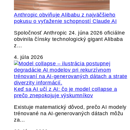
Anthropic obviňuje Alibabu z najväčšieho
pokusu o vyťaženie schopností Claude AI
Spoločnosť Anthropic 24. júna 2026 oficiálne
obvinila čínsky technologický gigant Alibaba
z…
4. júla 2026
Keď sa AI učí z AI: čo je model collapse a
prečo znepokojuje výskumníkov
Existuje matematický dôvod, prečo AI modely
trénované na AI-generovaných dátach môžu
za…