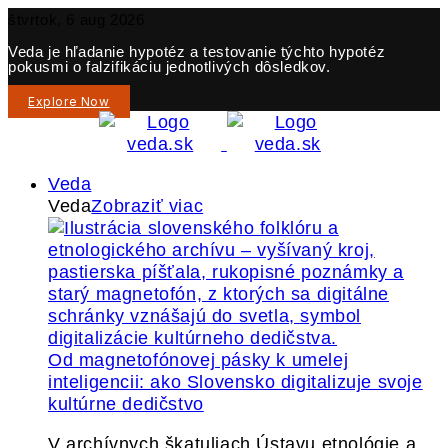
štvrtok, 6 aug 2026
Veda je hľadanie hypotéz a testovanie týchto hypotéz
pokusmi o falzifikáciu jednotlivých dôsledkov.
Explore Now
Veda
Veda
Zobraziť viac
Od magnetofónovej pásky k umelej
inteligencii: ako Slovensko digitalizuje svoje
kultúrne dedičstvo
V archívnych škatuliach Ústavu etnológie a