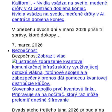
Nvidia vsádza na svetlo, meďené drôty v AI
centrách dobieha koniec
V priebehu dvoch dní v marci 2026 prišli tri
správy, ktoré dokopy…
7. marca 2026
Bezpečnosť
Bezpečnosť
Zobraziť viac
Slovensko zapojilo prvú kvantovú linku.
Pripravuje sa na počítač, ktorý raz môže
prelomiť dnešné šifrovanie
Dvadsiateho tretieho júna 2026 pribudla na