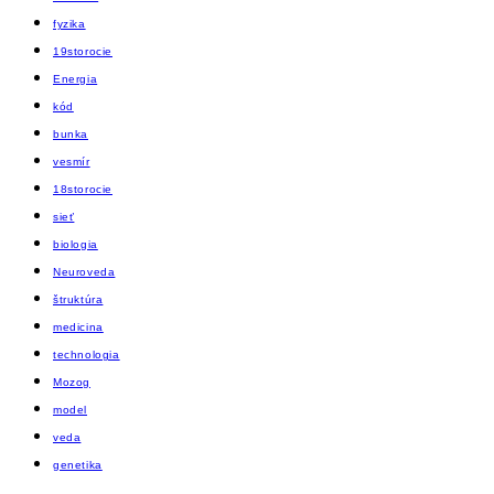
fyzika
19storocie
Energia
kód
bunka
vesmír
18storocie
sieť
biologia
Neuroveda
štruktúra
medicina
technologia
Mozog
model
veda
genetika