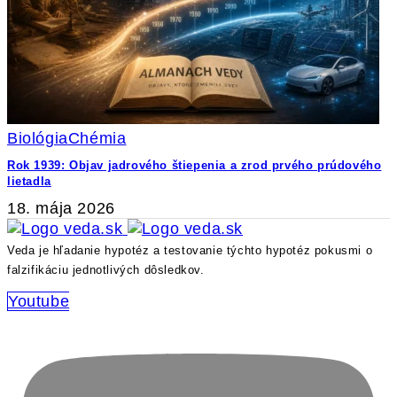
Biológia
Chémia
Rok 1939: Objav jadrového štiepenia a zrod prvého prúdového
lietadla
18. mája 2026
Veda je hľadanie hypotéz a testovanie týchto hypotéz pokusmi o
falzifikáciu jednotlivých dôsledkov.
Youtube