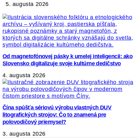
5. augusta 2026
Od magnetofónovej pásky k umelej inteligencii: ako
Slovensko digitalizuje svoje kultúrne dedičstvo
4. augusta 2026
Čína spúšťa sériovú výrobu vlastných DUV
litografických strojov: Čo to znamená pre
polovodičový priemysel?
3. augusta 2026