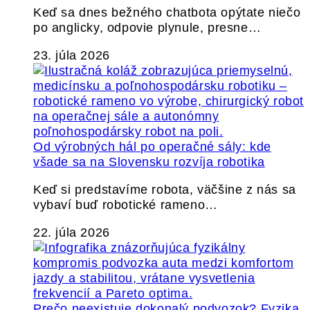
Keď sa dnes bežného chatbota opýtate niečo
po anglicky, odpovie plynule, presne…
23. júla 2026
Od výrobných hál po operačné sály: kde
všade sa na Slovensku rozvíja robotika
Keď si predstavíme robota, väčšine z nás sa
vybaví buď robotické rameno…
22. júla 2026
Prečo neexistuje dokonalý podvozok? Fyzika