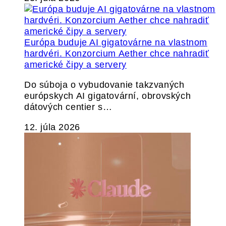
Európa buduje AI gigatovárne na vlastnom
hardvéri. Konzorcium Aether chce nahradiť
americké čipy a servery
Do súboja o vybudovanie takzvaných
európskych AI gigatovární, obrovských
dátových centier s…
12. júla 2026