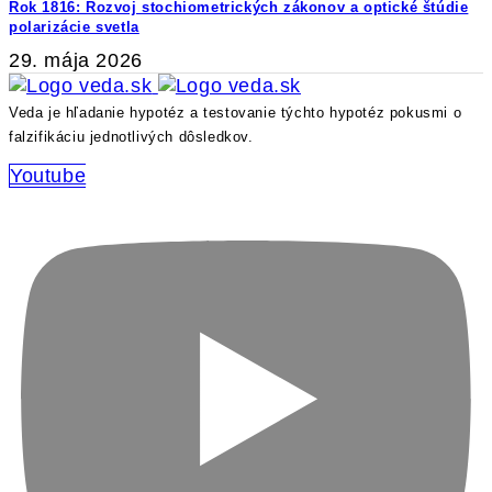
Rok 1816: Rozvoj stochiometrických zákonov a optické štúdie
polarizácie svetla
29. mája 2026
Veda je hľadanie hypotéz a testovanie týchto hypotéz pokusmi o
falzifikáciu jednotlivých dôsledkov.
Youtube