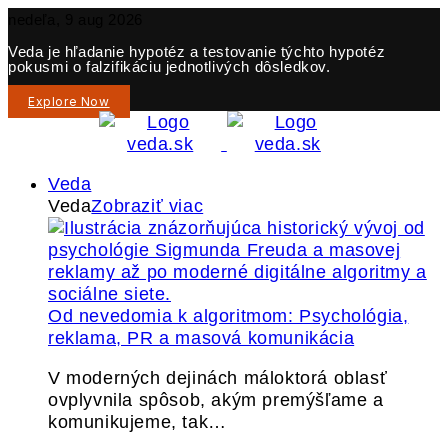
nedeľa, 9 aug 2026
Veda je hľadanie hypotéz a testovanie týchto hypotéz
pokusmi o falzifikáciu jednotlivých dôsledkov.
Explore Now
Veda
Veda
Zobraziť viac
Od nevedomia k algoritmom: Psychológia,
reklama, PR a masová komunikácia
V moderných dejinách máloktorá oblasť
ovplyvnila spôsob, akým premýšľame a
komunikujeme, tak…