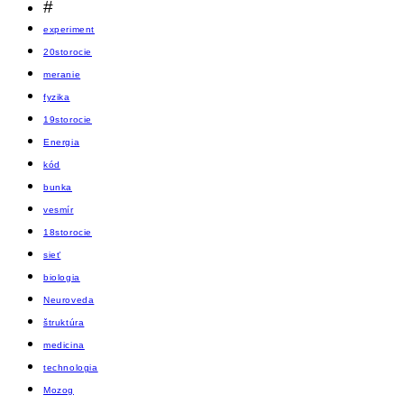
#
experiment
20storocie
meranie
fyzika
19storocie
Energia
kód
bunka
vesmír
18storocie
sieť
biologia
Neuroveda
štruktúra
medicina
technologia
Mozog