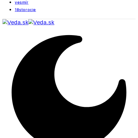
vesmír
18storocie