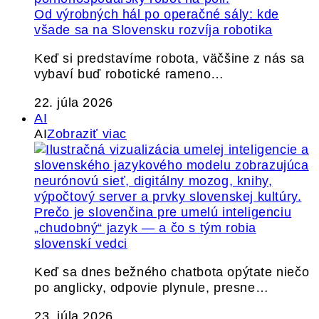
Od výrobných hál po operačné sály: kde
všade sa na Slovensku rozvíja robotika
Keď si predstavíme robota, väčšine z nás sa
vybaví buď robotické rameno…
22. júla 2026
AI
AI
Zobraziť viac
Prečo je slovenčina pre umelú inteligenciu
„chudobný“ jazyk — a čo s tým robia
slovenskí vedci
Keď sa dnes bežného chatbota opýtate niečo
po anglicky, odpovie plynule, presne…
23. júla 2026