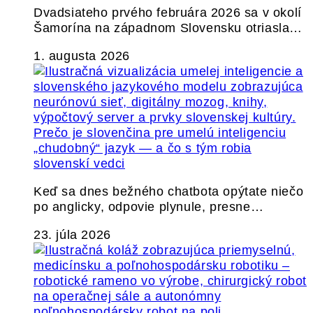
Dvadsiateho prvého februára 2026 sa v okolí
Šamorína na západnom Slovensku otriasla…
1. augusta 2026
Prečo je slovenčina pre umelú inteligenciu
„chudobný“ jazyk — a čo s tým robia
slovenskí vedci
Keď sa dnes bežného chatbota opýtate niečo
po anglicky, odpovie plynule, presne…
23. júla 2026