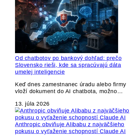
Od chatbotov po bankový dohľad: prečo
Slovensko rieši, kde sa spracúvajú dáta
umelej inteligencie
Keď dnes zamestnanec úradu alebo firmy
vloží dokument do AI chatbota, možno…
13. júla 2026
Anthropic obviňuje Alibabu z najväčšieho
pokusu o vyťaženie schopností Claude AI