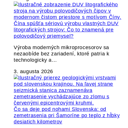
Čína spúšťa sériovú výrobu vlastných DUV
litografických strojov: Čo to znamená pre
polovodičový priemysel?
Výroba moderných mikroprocesorov sa
nezaobíde bez zariadení, ktoré patria k
technologicky a…
3. augusta 2026
Čo sa deje pod nohami Slovenska: od
zemetrasenia pri Šamoríne po teplo z hĺbky
desiatich kilometrov