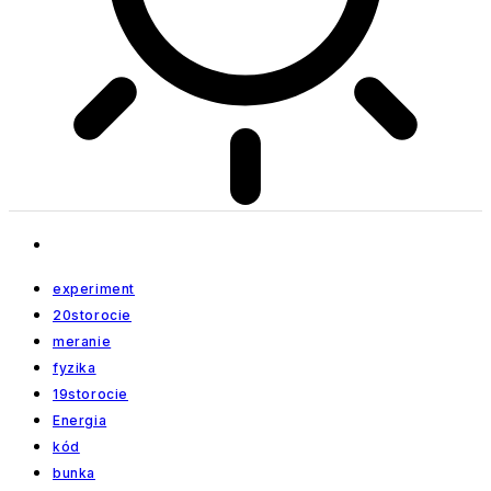
experiment
20storocie
meranie
fyzika
19storocie
Energia
kód
bunka