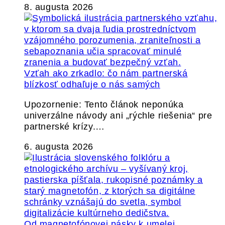
8. augusta 2026
Vzťah ako zrkadlo: čo nám partnerská
blízkosť odhaľuje o nás samých
Upozornenie: Tento článok neponúka
univerzálne návody ani „rýchle riešenia“ pre
partnerské krízy.…
6. augusta 2026
Od magnetofónovej pásky k umelej