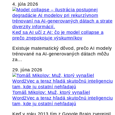
4. júla 2026
Keď sa AI učí z AI: čo je model collapse a
prečo znepokojuje výskumníkov
Existuje matematický dôvod, prečo AI modely
trénované na AI-generovaných dátach môžu
za…
29. júna 2026
Tomáš Mikolov: Muž, ktorý vynašiel
Word2Vec a teraz hľadá skutočnú inteligenciu
tam, kde ju ostatní nehľadajú
Keď v roku 2013 tím z Google Brain zverejnil