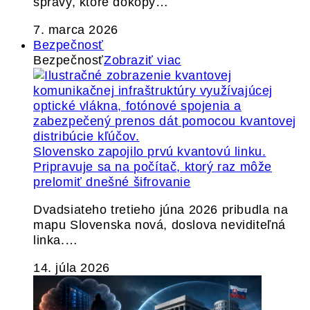
správy, ktoré dokopy…
7. marca 2026
Bezpečnosť
Bezpečnosť
Zobraziť viac
Slovensko zapojilo prvú kvantovú linku.
Pripravuje sa na počítač, ktorý raz môže
prelomiť dnešné šifrovanie
Dvadsiateho tretieho júna 2026 pribudla na
mapu Slovenska nová, doslova neviditeľná
linka.…
14. júla 2026