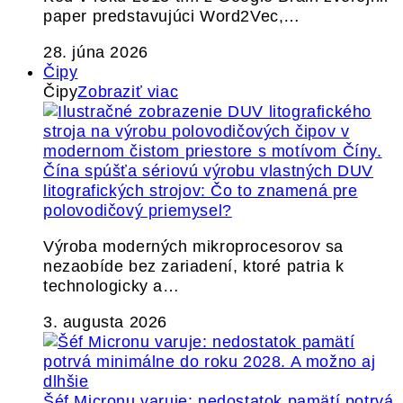
paper predstavujúci Word2Vec,…
28. júna 2026
Čipy
Čipy
Zobraziť viac
Čína spúšťa sériovú výrobu vlastných DUV
litografických strojov: Čo to znamená pre
polovodičový priemysel?
Výroba moderných mikroprocesorov sa
nezaobíde bez zariadení, ktoré patria k
technologicky a…
3. augusta 2026
Šéf Micronu varuje: nedostatok pamätí potrvá