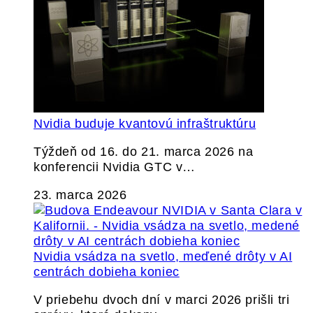
Nvidia buduje kvantovú infraštruktúru
Týždeň od 16. do 21. marca 2026 na
konferencii Nvidia GTC v…
23. marca 2026
Nvidia vsádza na svetlo, meďené drôty v AI
centrách dobieha koniec
V priebehu dvoch dní v marci 2026 prišli tri