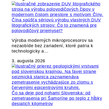
Čína spúšťa sériovú výrobu vlastných DUV
litografických strojov: Čo to znamená pre
polovodičový priemysel?
Výroba moderných mikroprocesorov sa
nezaobíde bez zariadení, ktoré patria k
technologicky a…
3. augusta 2026
Čo sa deje pod nohami Slovenska: od
zemetrasenia pri Šamoríne po teplo z hĺbky
desiatich kilometrov