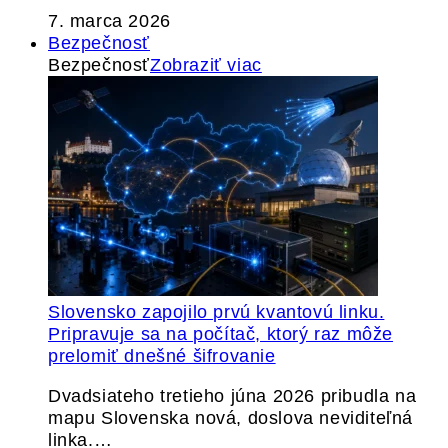
7. marca 2026
Bezpečnosť
Bezpečnosť
Zobraziť viac
Slovensko zapojilo prvú kvantovú linku.
Pripravuje sa na počítač, ktorý raz môže
prelomiť dnešné šifrovanie
Dvadsiateho tretieho júna 2026 pribudla na
mapu Slovenska nová, doslova neviditeľná
linka.…