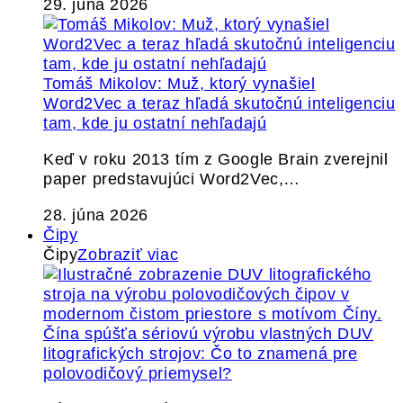
29. júna 2026
Tomáš Mikolov: Muž, ktorý vynašiel
Word2Vec a teraz hľadá skutočnú inteligenciu
tam, kde ju ostatní nehľadajú
Keď v roku 2013 tím z Google Brain zverejnil
paper predstavujúci Word2Vec,…
28. júna 2026
Čipy
Čipy
Zobraziť viac
Čína spúšťa sériovú výrobu vlastných DUV
litografických strojov: Čo to znamená pre
polovodičový priemysel?