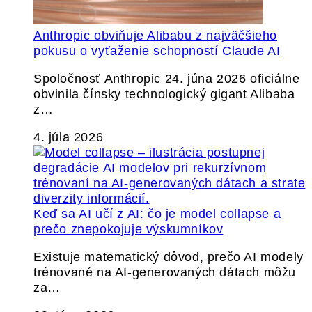
Anthropic obviňuje Alibabu z najväčšieho
pokusu o vyťaženie schopností Claude AI
Spoločnosť Anthropic 24. júna 2026 oficiálne
obvinila čínsky technologický gigant Alibaba
z…
4. júla 2026
Keď sa AI učí z AI: čo je model collapse a
prečo znepokojuje výskumníkov
Existuje matematický dôvod, prečo AI modely
trénované na AI-generovaných dátach môžu
za…