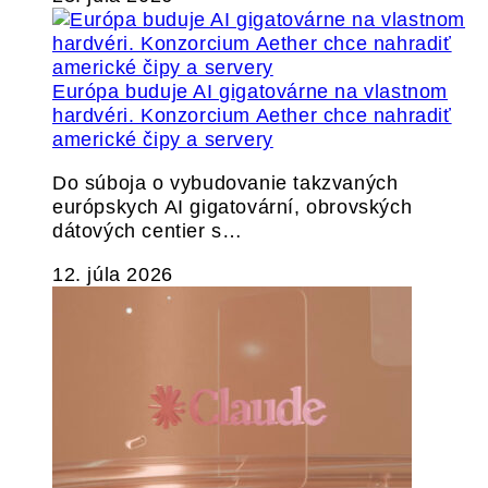
Európa buduje AI gigatovárne na vlastnom
hardvéri. Konzorcium Aether chce nahradiť
americké čipy a servery
Do súboja o vybudovanie takzvaných
európskych AI gigatovární, obrovských
dátových centier s…
12. júla 2026