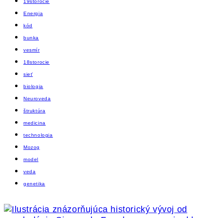
19storocie
Energia
kód
bunka
vesmír
18storocie
sieť
biologia
Neuroveda
štruktúra
medicina
technologia
Mozog
model
veda
genetika