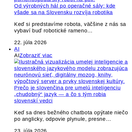
Od výrobných hál po operačné sály: kde
všade sa na Slovensku rozvíja robotika
Keď si predstavíme robota, väčšine z nás sa
vybaví buď robotické rameno…
22. júla 2026
AI
AI
Zobraziť viac
Prečo je slovenčina pre umelú inteligenciu
„chudobný“ jazyk — a čo s tým robia
slovenskí vedci
Keď sa dnes bežného chatbota opýtate niečo
po anglicky, odpovie plynule, presne…
23. júla 2026