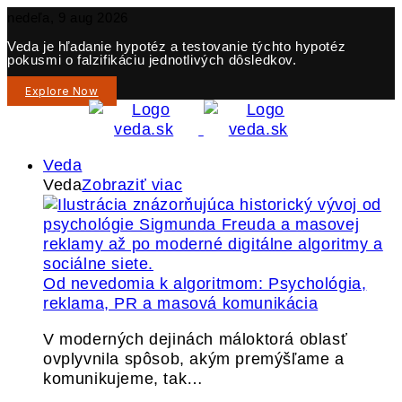
nedeľa, 9 aug 2026
Veda je hľadanie hypotéz a testovanie týchto hypotéz
pokusmi o falzifikáciu jednotlivých dôsledkov.
Explore Now
Veda
Veda
Zobraziť viac
Od nevedomia k algoritmom: Psychológia,
reklama, PR a masová komunikácia
V moderných dejinách máloktorá oblasť
ovplyvnila spôsob, akým premýšľame a
komunikujeme, tak…