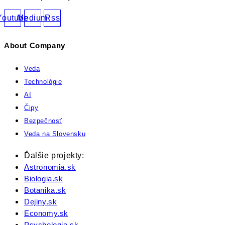
Youtube
Medium
Rss
About Company
Veda
Technológie
AI
Čipy
Bezpečnosť
Veda na Slovensku
Ďalšie projekty:
Astronomia.sk
Biologia.sk
Botanika.sk
Dejiny.sk
Economy.sk
Psychologia.sk