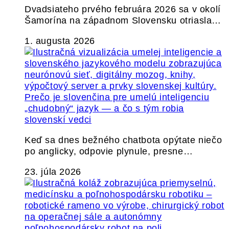
Dvadsiateho prvého februára 2026 sa v okolí
Šamorína na západnom Slovensku otriasla…
1. augusta 2026
Prečo je slovenčina pre umelú inteligenciu
„chudobný“ jazyk — a čo s tým robia
slovenskí vedci
Keď sa dnes bežného chatbota opýtate niečo
po anglicky, odpovie plynule, presne…
23. júla 2026