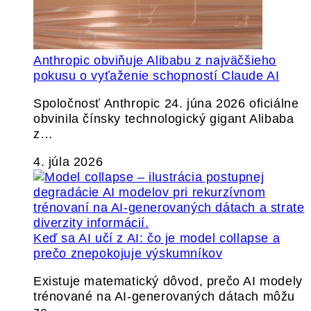
Anthropic obviňuje Alibabu z najväčšieho
pokusu o vyťaženie schopností Claude AI
Spoločnosť Anthropic 24. júna 2026 oficiálne
obvinila čínsky technologický gigant Alibaba
z…
4. júla 2026
Keď sa AI učí z AI: čo je model collapse a
prečo znepokojuje výskumníkov
Existuje matematický dôvod, prečo AI modely
trénované na AI-generovaných dátach môžu