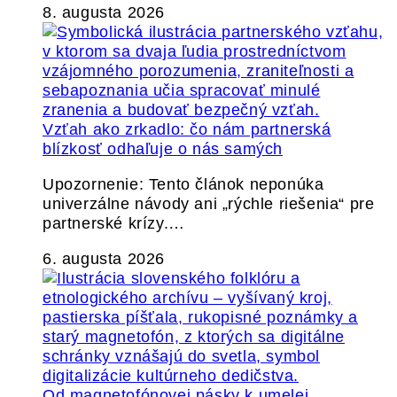
8. augusta 2026
Vzťah ako zrkadlo: čo nám partnerská
blízkosť odhaľuje o nás samých
Upozornenie: Tento článok neponúka
univerzálne návody ani „rýchle riešenia“ pre
partnerské krízy.…
6. augusta 2026
Od magnetofónovej pásky k umelej