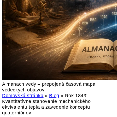
Almanach vedy – prepojená časová mapa
vedeckých objavov
Domovská stránka
»
Blog
»
Rok 1843:
Kvantitatívne stanovenie mechanického
ekvivalentu tepla a zavedenie konceptu
quaterniónov