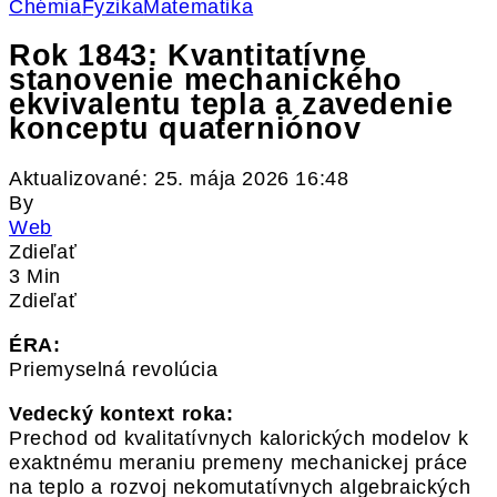
Chémia
Fyzika
Matematika
Rok 1843: Kvantitatívne
stanovenie mechanického
ekvivalentu tepla a zavedenie
konceptu quaterniónov
Aktualizované: 25. mája 2026 16:48
By
Web
Zdieľať
3 Min
Zdieľať
ÉRA:
Priemyselná revolúcia
Vedecký kontext roka:
Prechod od kvalitatívnych kalorických modelov k
exaktnému meraniu premeny mechanickej práce
na teplo a rozvoj nekomutatívnych algebraických