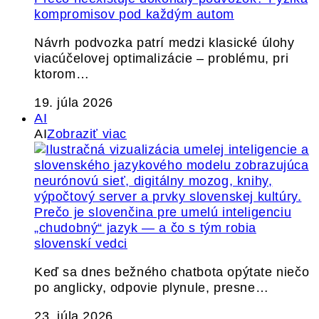
kompromisov pod každým autom
Návrh podvozka patrí medzi klasické úlohy
viacúčelovej optimalizácie – problému, pri
ktorom…
19. júla 2026
AI
AI
Zobraziť viac
Prečo je slovenčina pre umelú inteligenciu
„chudobný“ jazyk — a čo s tým robia
slovenskí vedci
Keď sa dnes bežného chatbota opýtate niečo
po anglicky, odpovie plynule, presne…
23. júla 2026