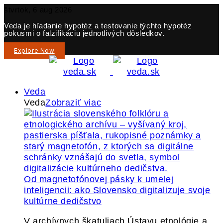
štvrtok, 6 aug 2026
Veda je hľadanie hypotéz a testovanie týchto hypotéz
pokusmi o falzifikáciu jednotlivých dôsledkov.
Explore Now
Veda
Veda
Zobraziť viac
Od magnetofónovej pásky k umelej
inteligencii: ako Slovensko digitalizuje svoje
kultúrne dedičstvo
V archívnych škatuliach Ústavu etnológie a