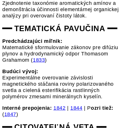
Zjednotenie taxonómie aromatických amínov a
demonštrácia účinnosti elementárnej organickej
analýzy pri overovaní čistoty látok.
━━ TEMATICKÁ PAVUČINA ━━
Predchádzajúci míľnik:
Matematické sformulovanie zákonov pre difúziu
plynov a hydrodynamický odpor Thomasom
Grahamom (
1833
)
Budúci vývoj:
Experimentálne overovanie závislosti
magnetického stáčania roviny polarizovaného
svetla a cielená esterifikácia rastlinných
polymérov zmesami minerálnych kyselín.
Interné prepojenia:
1842
|
1844
| P
ozri tiež:
(
1847
)
━━ CITOVATEĽNÁ VETA ━━