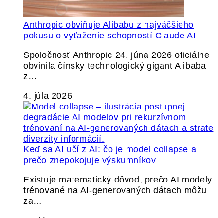
Anthropic obviňuje Alibabu z najväčšieho
pokusu o vyťaženie schopností Claude AI
Spoločnosť Anthropic 24. júna 2026 oficiálne
obvinila čínsky technologický gigant Alibaba
z…
4. júla 2026
Keď sa AI učí z AI: čo je model collapse a
prečo znepokojuje výskumníkov
Existuje matematický dôvod, prečo AI modely
trénované na AI-generovaných dátach môžu
za…