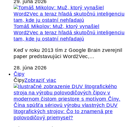
29. júna 2026
Tomáš Mikolov: Muž, ktorý vynašiel
Word2Vec a teraz hľadá skutočnú inteligenciu
tam, kde ju ostatní nehľadajú
Keď v roku 2013 tím z Google Brain zverejnil
paper predstavujúci Word2Vec,…
28. júna 2026
Čipy
Čipy
Zobraziť viac
Čína spúšťa sériovú výrobu vlastných DUV
litografických strojov: Čo to znamená pre
polovodičový priemysel?