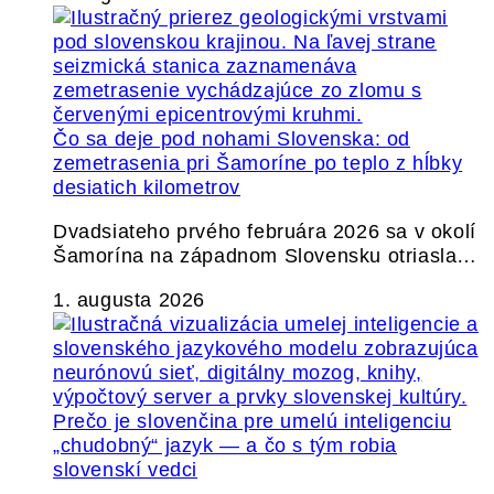
Čo sa deje pod nohami Slovenska: od
zemetrasenia pri Šamoríne po teplo z hĺbky
desiatich kilometrov
Dvadsiateho prvého februára 2026 sa v okolí
Šamorína na západnom Slovensku otriasla…
1. augusta 2026
Prečo je slovenčina pre umelú inteligenciu
„chudobný“ jazyk — a čo s tým robia
slovenskí vedci