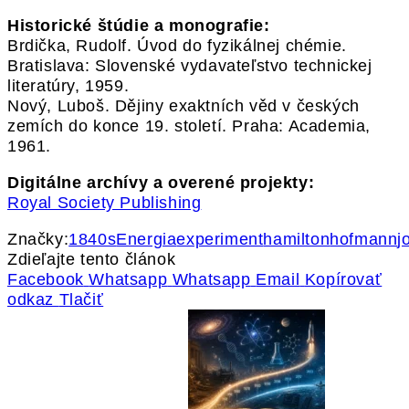
Historické štúdie a monografie:
Brdička, Rudolf. Úvod do fyzikálnej chémie.
Bratislava: Slovenské vydavateľstvo technickej
literatúry, 1959.
Nový, Luboš. Dějiny exaktních věd v českých
zemích do konce 19. století. Praha: Academia,
1961.
Digitálne archívy a overené projekty:
Royal Society Publishing
Značky:
1840s
Energia
experiment
hamilton
hofmann
j
Zdieľajte tento článok
Facebook
Whatsapp
Whatsapp
Email
Kopírovať
odkaz
Tlačiť