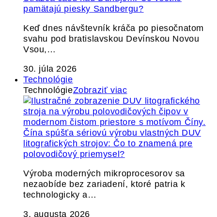
pamätajú piesky Sandbergu?
Keď dnes návštevník kráča po piesočnatom
svahu pod bratislavskou Devínskou Novou
Vsou,…
30. júla 2026
Technológie
Technológie
Zobraziť viac
Čína spúšťa sériovú výrobu vlastných DUV
litografických strojov: Čo to znamená pre
polovodičový priemysel?
Výroba moderných mikroprocesorov sa
nezaobíde bez zariadení, ktoré patria k
technologicky a…
3. augusta 2026