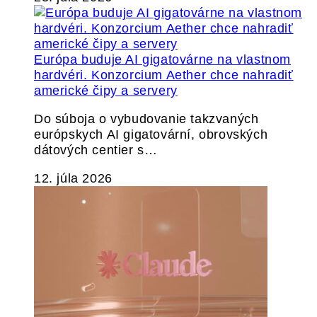
Európa buduje AI gigatovárne na vlastnom
hardvéri. Konzorcium Aether chce nahradiť
americké čipy a servery
Do súboja o vybudovanie takzvaných
európskych AI gigatovární, obrovských
dátových centier s…
12. júla 2026