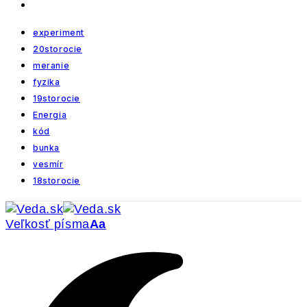
experiment
20storocie
meranie
fyzika
19storocie
Energia
kód
bunka
vesmír
18storocie
Veľkosť písma
Aa