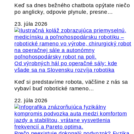
Keď sa dnes bežného chatbota opýtate niečo
po anglicky, odpovie plynule, presne…
23. júla 2026
Od výrobných hál po operačné sály: kde
všade sa na Slovensku rozvíja robotika
Keď si predstavíme robota, väčšine z nás sa
vybaví buď robotické rameno…
22. júla 2026
Prečo neexistuje dokonalý podvozok? Fyzika