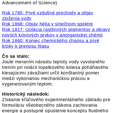
Advancement of Science)
Rok 1785: Prvé vzdušné prechody a objav
zloženia vody
Rok 1868: Objav hélia v slnečnom spektre
Rok 1817: Izolácia rastlinných pigmentov a objavy
nových kovových prvkov v anorganickej chémii
Rok 1860: Koniec chemického chaosu a prvé
kroky k prenosu hlasu
Čo sa stalo:
Joule meraním nárastu teploty vody vyvolaného
trením pri rotácii lopatkového kolesa poháňaného
klesajúcimi závažiami určil konštantný pomer
medzi vykonanou mechanickou prácou a
vygenerovaným teplom.
Historický následok:
Získanie kľúčového experimentálneho základu pre
formuláciu všeobecného zákona zachovania
energie a postupné opustenie konceptu fluidného