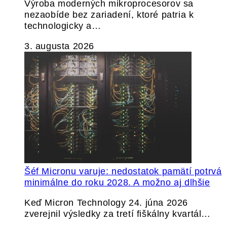
Výroba moderných mikroprocesorov sa
nezaobíde bez zariadení, ktoré patria k
technologicky a…
3. augusta 2026
Šéf Micronu varuje: nedostatok pamätí potrvá
minimálne do roku 2028. A možno aj dlhšie
Keď Micron Technology 24. júna 2026
zverejnil výsledky za tretí fiškálny kvartál…