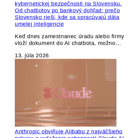
Od chatbotov po bankový dohľad: prečo
Slovensko rieši, kde sa spracúvajú dáta
umelej inteligencie
Keď dnes zamestnanec úradu alebo firmy
vloží dokument do AI chatbota, možno…
13. júla 2026
Anthropic obviňuje Alibabu z najväčšieho