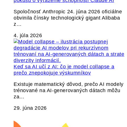
pokusu o vyťaženie schopností Claude AI
Spoločnosť Anthropic 24. júna 2026 oficiálne
obvinila čínsky technologický gigant Alibaba
z…
4. júla 2026
Keď sa AI učí z AI: čo je model collapse a
prečo znepokojuje výskumníkov
Existuje matematický dôvod, prečo AI modely
trénované na AI-generovaných dátach môžu
za…
29. júna 2026