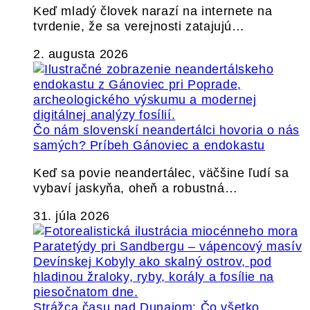
Keď mladý človek narazí na internete na
tvrdenie, že sa verejnosti zatajujú…
2. augusta 2026
Čo nám slovenskí neandertálci hovoria o nás
samých? Príbeh Gánoviec a endokastu
Keď sa povie neandertálec, väčšine ľudí sa
vybaví jaskyňa, oheň a robustná…
31. júla 2026
Strážca času nad Dunajom: Čo všetko