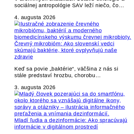
sociálnej antropológie SAV leží niečo, čo…
4. augusta 2026
Črevný mikrobióm: Ako slovenskí vedci
skúmajú baktérie, ktoré ovplyvňujú naše
zdravie
Keď sa povie „baktérie“, väčšina z nás si
stále predstaví hrozbu, chorobu…
3. augusta 2026
Mladí ľudia a dezinformácie: Ako spracúvajú
informácie v digitálnom prostredí