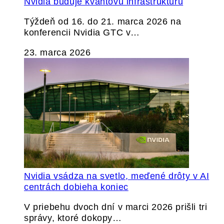
Nvidia buduje kvantovú infraštruktúru
Týždeň od 16. do 21. marca 2026 na
konferencii Nvidia GTC v…
23. marca 2026
Nvidia vsádza na svetlo, meďené drôty v AI
centrách dobieha koniec
V priebehu dvoch dní v marci 2026 prišli tri
správy, ktoré dokopy…