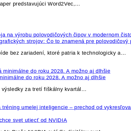
 paper predstavujúci Word2Vec,…
grafických strojov: Čo to znamená pre polovodičový
e bez zariadení, ktoré patria k technologicky a…
minimálne do roku 2028. A možno aj dlhšie
výsledky za tretí fiškálny kvartál…
hce svet utiecť od NVIDIA