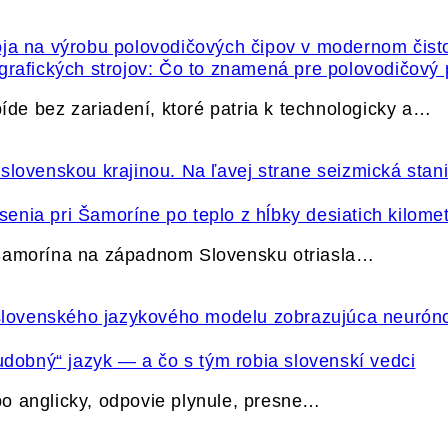
grafických strojov: Čo to znamená pre polovodičový
e bez zariadení, ktoré patria k technologicky a…
nia pri Šamoríne po teplo z hĺbky desiatich kilome
 Šamorína na západnom Slovensku otriasla…
udobný“ jazyk — a čo s tým robia slovenskí vedci
o anglicky, odpovie plynule, presne…