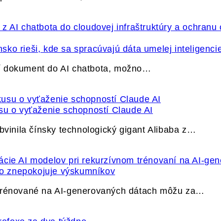
ko rieši, kde sa spracúvajú dáta umelej inteligenci
í dokument do AI chatbota, možno…
su o vyťaženie schopností Claude AI
bvinila čínsky technologický gigant Alibaba z…
ečo znepokojuje výskumníkov
 trénované na AI-generovaných dátach môžu za…