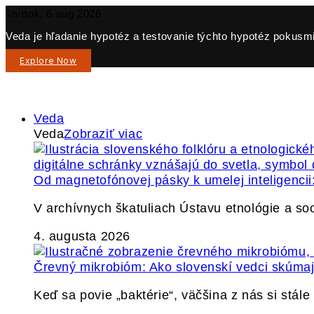
štvrtok, 6 aug 2026
Veda je hľadanie hypotéz a testovanie týchto hypotéz pokusmi 
Explore Now
Veda
Veda
Zobraziť viac
Od magnetofónovej pásky k umelej inteligencii:
V archívnych škatuliach Ústavu etnológie a so
4. augusta 2026
Črevný mikrobióm: Ako slovenskí vedci skúmajú
Keď sa povie „baktérie“, väčšina z nás si stál