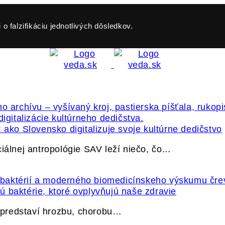
o falzifikáciu jednotlivých dôsledkov.
 ako Slovensko digitalizuje svoje kultúrne dedičstvo
ciálnej antropológie SAV leží niečo, čo…
 baktérie, ktoré ovplyvňujú naše zdravie
e predstaví hrozbu, chorobu…