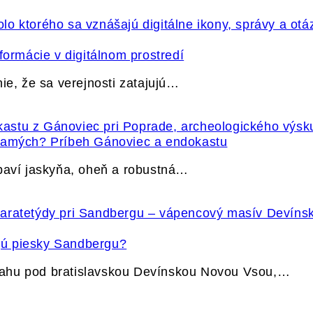
formácie v digitálnom prostredí
ie, že sa verejnosti zatajujú…
 samých? Príbeh Gánoviec a endokastu
ybaví jaskyňa, oheň a robustná…
jú piesky Sandbergu?
vahu pod bratislavskou Devínskou Novou Vsou,…