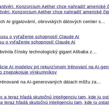
dvéri. Konzorcium Aether chce nahradiť americké čip
h AI gigatovární, obrovských dátových centier s…
su o vyťaženie schopností Claude AI
bvinila čínsky technologický gigant Alibaba z…
ečo znepokojuje výskumníkov
 trénované na AI-generovaných dátach môžu za…
 teraz hľadá skutočnú inteligenciu tam, kde ju osta