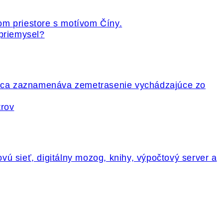
 priemysel?
trov