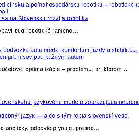
sa na Slovensku rozvíja robotika
vybaví buď robotické rameno…
 kompromisov pod každým autom
cúčelovej optimalizácie – problému, pri ktorom…
udobný“ jazyk — a čo s tým robia slovenskí vedci
o anglicky, odpovie plynule, presne…