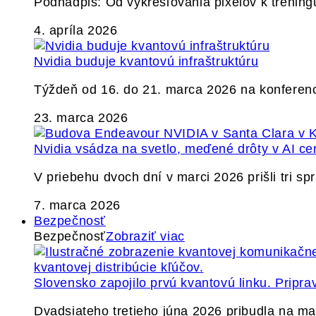
Podnadpis: Od vykresľovania pixelov k tréning
4. apríla 2026
Nvidia buduje kvantovú infraštruktúru
Týždeň od 16. do 21. marca 2026 na konferen
23. marca 2026
Nvidia vsádza na svetlo, meďené drôty v AI ce
V priebehu dvoch dní v marci 2026 prišli tri s
7. marca 2026
Bezpečnosť
Bezpečnosť
Zobraziť viac
Slovensko zapojilo prvú kvantovú linku. Pripra
Dvadsiateho tretieho júna 2026 pribudla na ma