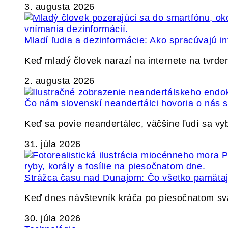
3. augusta 2026
Mladí ľudia a dezinformácie: Ako spracúvajú in
Keď mladý človek narazí na internete na tvrden
2. augusta 2026
Čo nám slovenskí neandertálci hovoria o nás
Keď sa povie neandertálec, väčšine ľudí sa v
31. júla 2026
Strážca času nad Dunajom: Čo všetko pamäta
Keď dnes návštevník kráča po piesočnatom s
30. júla 2026