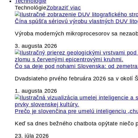
Technológie
Technológie
Zobraziť viac
Čína spúšťa sériovú výrobu vlastných DUV lito
Výroba moderných mikroprocesorov sa nezaobíd
3. augusta 2026
Čo sa deje pod nohami Slovenska: od zemetrase
Dvadsiateho prvého februára 2026 sa v okolí
1. augusta 2026
Prečo je slovenčina pre umelú inteligenciu „ch
Keď sa dnes bežného chatbota opýtate niečo p
23. júla 2026