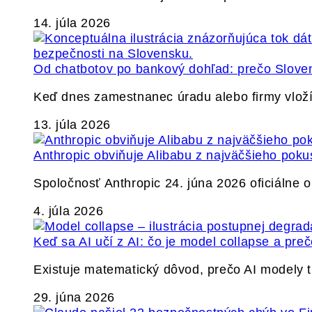
14. júla 2026
Od chatbotov po bankový dohľad: prečo Slovens
Keď dnes zamestnanec úradu alebo firmy vlož
13. júla 2026
Anthropic obviňuje Alibabu z najväčšieho poku
Spoločnosť Anthropic 24. júna 2026 oficiálne o
4. júla 2026
Keď sa AI učí z AI: čo je model collapse a pr
Existuje matematický dôvod, prečo AI modely
29. júna 2026