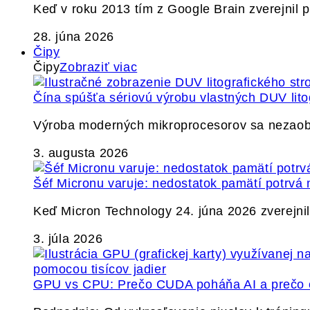
Keď v roku 2013 tím z Google Brain zverejnil
28. júna 2026
Čipy
Čipy
Zobraziť viac
Čína spúšťa sériovú výrobu vlastných DUV lito
Výroba moderných mikroprocesorov sa nezaobíd
3. augusta 2026
Šéf Micronu varuje: nedostatok pamätí potrvá 
Keď Micron Technology 24. júna 2026 zverejnil 
3. júla 2026
GPU vs CPU: Prečo CUDA poháňa AI a prečo c