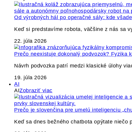
Od výrobných hál po operačné sály: kde všade 
Keď si predstavíme robota, väčšine z nás sa 
22. júla 2026
Prečo neexistuje dokonalý podvozok? Fyzika
Návrh podvozka patrí medzi klasické úlohy via
19. júla 2026
AI
AI
Zobraziť viac
Prečo je slovenčina pre umelú inteligenciu „ch
Keď sa dnes bežného chatbota opýtate niečo p