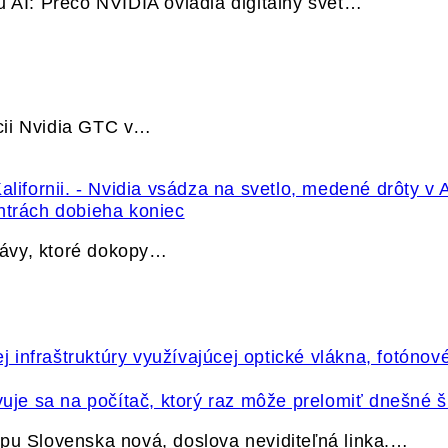
u AI: Prečo NVIDIA ovládla digitálny svet…
cii Nvidia GTC v…
ntrách dobieha koniec
právy, ktoré dokopy…
vuje sa na počítač, ktorý raz môže prelomiť dnešné š
pu Slovenska nová, doslova neviditeľná linka.…