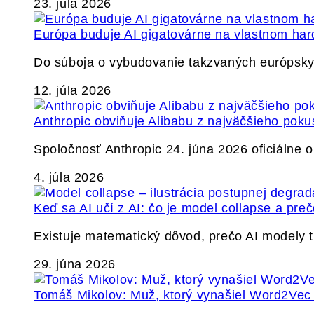
23. júla 2026
Európa buduje AI gigatovárne na vlastnom har
Do súboja o vybudovanie takzvaných európskyc
12. júla 2026
Anthropic obviňuje Alibabu z najväčšieho poku
Spoločnosť Anthropic 24. júna 2026 oficiálne o
4. júla 2026
Keď sa AI učí z AI: čo je model collapse a pr
Existuje matematický dôvod, prečo AI modely
29. júna 2026
Tomáš Mikolov: Muž, ktorý vynašiel Word2Vec a