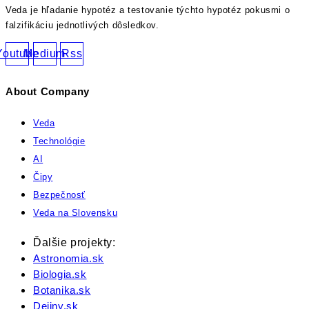
Veda je hľadanie hypotéz a testovanie týchto hypotéz pokusmi o
falzifikáciu jednotlivých dôsledkov.
Youtube
Medium
Rss
About Company
Veda
Technológie
AI
Čipy
Bezpečnosť
Veda na Slovensku
Ďalšie projekty:
Astronomia.sk
Biologia.sk
Botanika.sk
Dejiny.sk