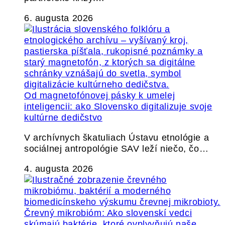
6. augusta 2026
Od magnetofónovej pásky k umelej
inteligencii: ako Slovensko digitalizuje svoje
kultúrne dedičstvo
V archívnych škatuliach Ústavu etnológie a
sociálnej antropológie SAV leží niečo, čo…
4. augusta 2026
Črevný mikrobióm: Ako slovenskí vedci
skúmajú baktérie, ktoré ovplyvňujú naše