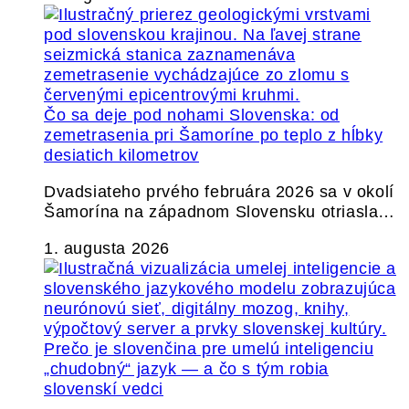
Čo sa deje pod nohami Slovenska: od
zemetrasenia pri Šamoríne po teplo z hĺbky
desiatich kilometrov
Dvadsiateho prvého februára 2026 sa v okolí
Šamorína na západnom Slovensku otriasla…
1. augusta 2026
Prečo je slovenčina pre umelú inteligenciu
„chudobný“ jazyk — a čo s tým robia
slovenskí vedci