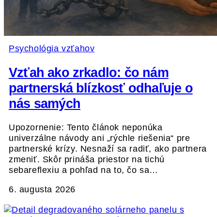
Psychológia vzťahov
Vzťah ako zrkadlo: čo nám
partnerská blízkosť odhaľuje o
nás samých
Upozornenie: Tento článok neponúka
univerzálne návody ani „rýchle riešenia“ pre
partnerské krízy. Nesnaží sa radiť, ako partnera
zmeniť. Skôr prináša priestor na tichú
sebareflexiu a pohľad na to, čo sa…
6. augusta 2026