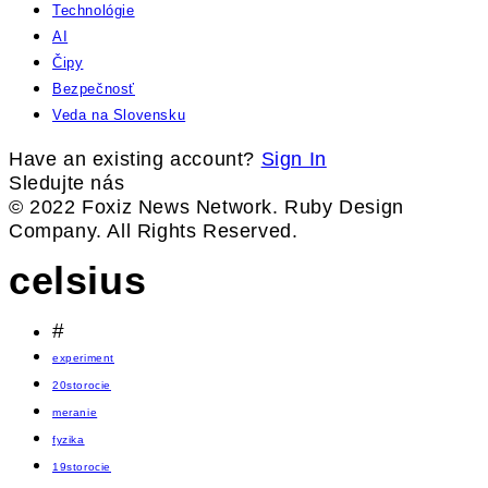
Technológie
AI
Čipy
Bezpečnosť
Veda na Slovensku
Have an existing account?
Sign In
Sledujte nás
© 2022 Foxiz News Network. Ruby Design
Company. All Rights Reserved.
celsius
#
experiment
20storocie
meranie
fyzika
19storocie