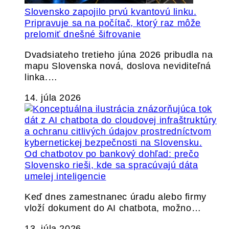
Slovensko zapojilo prvú kvantovú linku.
Pripravuje sa na počítač, ktorý raz môže
prelomiť dnešné šifrovanie
Dvadsiateho tretieho júna 2026 pribudla na
mapu Slovenska nová, doslova neviditeľná
linka.…
14. júla 2026
Od chatbotov po bankový dohľad: prečo
Slovensko rieši, kde sa spracúvajú dáta
umelej inteligencie
Keď dnes zamestnanec úradu alebo firmy
vloží dokument do AI chatbota, možno…
13. júla 2026