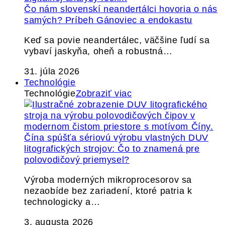
Čo nám slovenskí neandertálci hovoria o nás
samých? Príbeh Gánoviec a endokastu
Keď sa povie neandertálec, väčšine ľudí sa
vybaví jaskyňa, oheň a robustná…
31. júla 2026
Technológie
Technológie
Zobraziť viac
Čína spúšťa sériovú výrobu vlastných DUV
litografických strojov: Čo to znamená pre
polovodičový priemysel?
Výroba moderných mikroprocesorov sa
nezaobíde bez zariadení, ktoré patria k
technologicky a…
3. augusta 2026