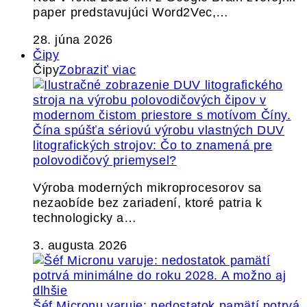
paper predstavujúci Word2Vec,…
28. júna 2026
Čipy
Čipy
Zobraziť viac
Čína spúšťa sériovú výrobu vlastných DUV
litografických strojov: Čo to znamená pre
polovodičový priemysel?
Výroba moderných mikroprocesorov sa
nezaobíde bez zariadení, ktoré patria k
technologicky a…
3. augusta 2026
Šéf Micronu varuje: nedostatok pamätí potrvá