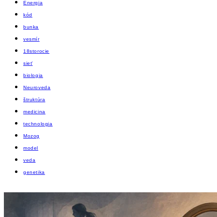
Energia
kód
bunka
vesmír
18storocie
sieť
biologia
Neuroveda
štruktúra
medicina
technologia
Mozog
model
veda
genetika