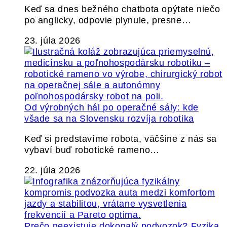
Keď sa dnes bežného chatbota opýtate niečo
po anglicky, odpovie plynule, presne…
23. júla 2026
Od výrobných hál po operačné sály: kde
všade sa na Slovensku rozvíja robotika
Keď si predstavíme robota, väčšine z nás sa
vybaví buď robotické rameno…
22. júla 2026
Prečo neexistuje dokonalý podvozok? Fyzika