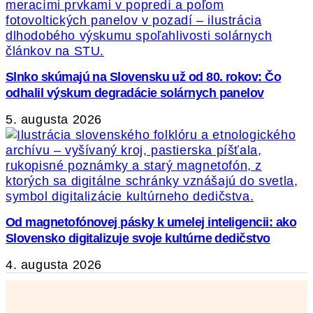
Slnko skúmajú na Slovensku už od 80. rokov: Čo
odhalil výskum degradácie solárnych panelov
5. augusta 2026
Od magnetofónovej pásky k umelej inteligencii: ako
Slovensko digitalizuje svoje kultúrne dedičstvo
4. augusta 2026