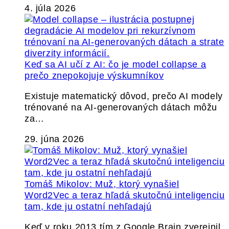
4. júla 2026
Keď sa AI učí z AI: čo je model collapse a
prečo znepokojuje výskumníkov
Existuje matematický dôvod, prečo AI modely
trénované na AI-generovaných dátach môžu
za…
29. júna 2026
Tomáš Mikolov: Muž, ktorý vynašiel
Word2Vec a teraz hľadá skutočnú inteligenciu
tam, kde ju ostatní nehľadajú
Keď v roku 2013 tím z Google Brain zverejnil