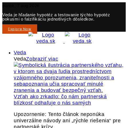
piatok, 7 aug 2026
Veda je hľadanie hypotéz a testovanie týchto hypotéz
pokusmi o falzifikáciu jednotlivých dôsledkov.
Explore Now
Veda
Veda
Zobraziť viac
Vzťah ako zrkadlo: čo nám partnerská
blízkosť odhaľuje o nás samých
Upozornenie: Tento článok neponúka
univerzálne návody ani „rýchle riešenia“ pre
partnerské krízy.…