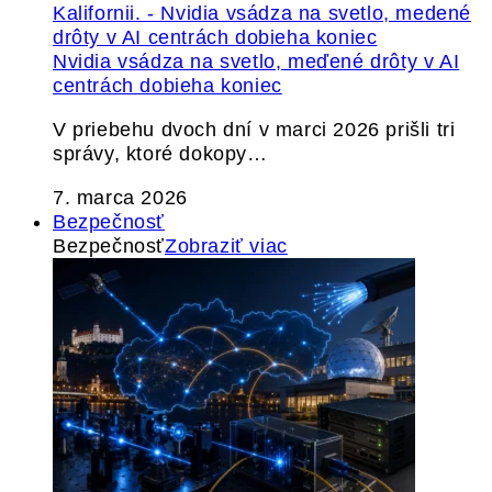
Nvidia vsádza na svetlo, meďené drôty v AI
centrách dobieha koniec
V priebehu dvoch dní v marci 2026 prišli tri
správy, ktoré dokopy…
7. marca 2026
Bezpečnosť
Bezpečnosť
Zobraziť viac