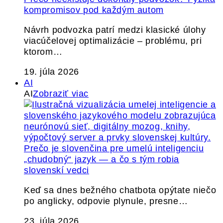
kompromisov pod každým autom
Návrh podvozka patrí medzi klasické úlohy
viacúčelovej optimalizácie – problému, pri
ktorom…
19. júla 2026
AI
AI
Zobraziť viac
Prečo je slovenčina pre umelú inteligenciu
„chudobný“ jazyk — a čo s tým robia
slovenskí vedci
Keď sa dnes bežného chatbota opýtate niečo
po anglicky, odpovie plynule, presne…
23. júla 2026