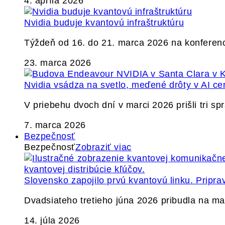
4. apríla 2026
Nvidia buduje kvantovú infraštruktúru
Týždeň od 16. do 21. marca 2026 na konferen
23. marca 2026
Nvidia vsádza na svetlo, meďené drôty v AI ce
V priebehu dvoch dní v marci 2026 prišli tri s
7. marca 2026
Bezpečnosť
Bezpečnosť
Zobraziť viac
Slovensko zapojilo prvú kvantovú linku. Pripra
Dvadsiateho tretieho júna 2026 pribudla na ma
14. júla 2026