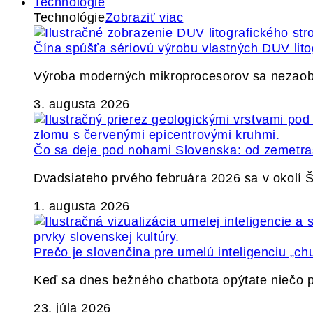
Technológie
Technológie
Zobraziť viac
Čína spúšťa sériovú výrobu vlastných DUV lito
Výroba moderných mikroprocesorov sa nezaobíd
3. augusta 2026
Čo sa deje pod nohami Slovenska: od zemetrase
Dvadsiateho prvého februára 2026 sa v okolí
1. augusta 2026
Prečo je slovenčina pre umelú inteligenciu „ch
Keď sa dnes bežného chatbota opýtate niečo p
23. júla 2026