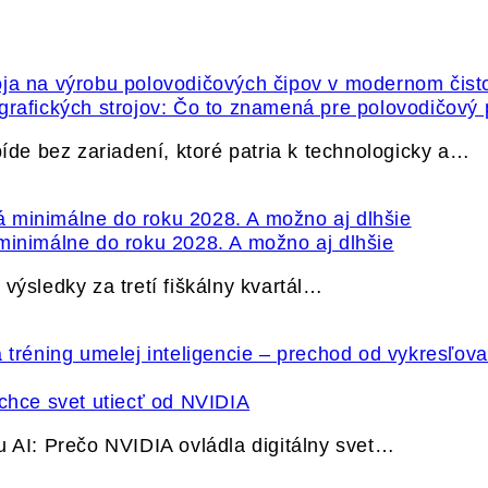
grafických strojov: Čo to znamená pre polovodičový
e bez zariadení, ktoré patria k technologicky a…
minimálne do roku 2028. A možno aj dlhšie
výsledky za tretí fiškálny kvartál…
hce svet utiecť od NVIDIA
u AI: Prečo NVIDIA ovládla digitálny svet…