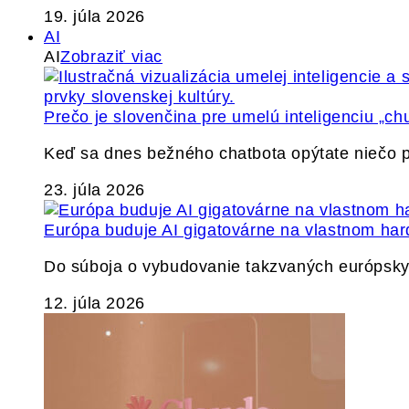
19. júla 2026
AI
AI
Zobraziť viac
Prečo je slovenčina pre umelú inteligenciu „ch
Keď sa dnes bežného chatbota opýtate niečo p
23. júla 2026
Európa buduje AI gigatovárne na vlastnom har
Do súboja o vybudovanie takzvaných európskyc
12. júla 2026