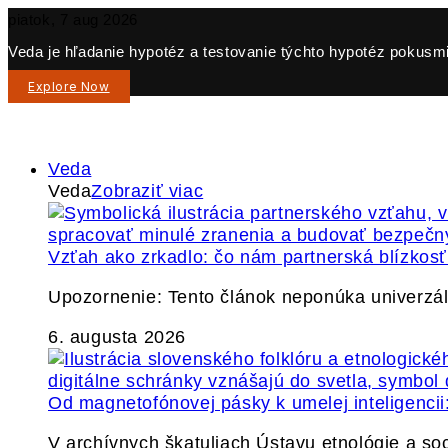
piatok, 7 aug 2026
Veda je hľadanie hypotéz a testovanie týchto hypotéz pokusmi 
Explore Now
Veda
Veda
Zobraziť viac
Vzťah ako zrkadlo: čo nám partnerská blízkos
Upozornenie: Tento článok neponúka univerzáln
6. augusta 2026
Od magnetofónovej pásky k umelej inteligencii:
V archívnych škatuliach Ústavu etnológie a so