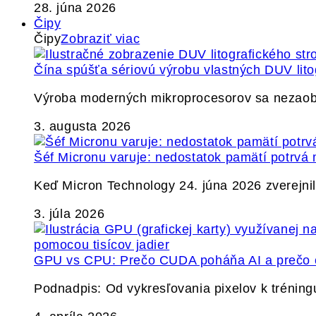
28. júna 2026
Čipy
Čipy
Zobraziť viac
Čína spúšťa sériovú výrobu vlastných DUV lito
Výroba moderných mikroprocesorov sa nezaobíd
3. augusta 2026
Šéf Micronu varuje: nedostatok pamätí potrvá 
Keď Micron Technology 24. júna 2026 zverejnil 
3. júla 2026
GPU vs CPU: Prečo CUDA poháňa AI a prečo c
Podnadpis: Od vykresľovania pixelov k tréning