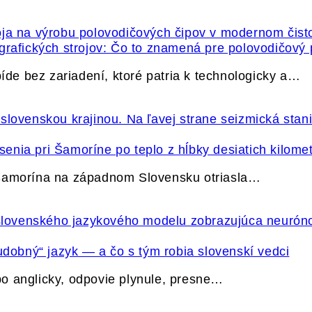
grafických strojov: Čo to znamená pre polovodičový
e bez zariadení, ktoré patria k technologicky a…
nia pri Šamoríne po teplo z hĺbky desiatich kilome
 Šamorína na západnom Slovensku otriasla…
udobný“ jazyk — a čo s tým robia slovenskí vedci
o anglicky, odpovie plynule, presne…