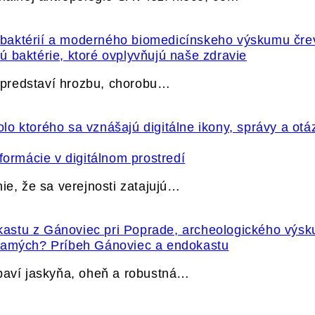
 baktérie, ktoré ovplyvňujú naše zdravie
e predstaví hrozbu, chorobu…
formácie v digitálnom prostredí
ie, že sa verejnosti zatajujú…
 samých? Príbeh Gánoviec a endokastu
ybaví jaskyňa, oheň a robustná…