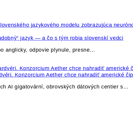
udobný“ jazyk — a čo s tým robia slovenskí vedci
o anglicky, odpovie plynule, presne…
dvéri. Konzorcium Aether chce nahradiť americké čip
h AI gigatovární, obrovských dátových centier s…