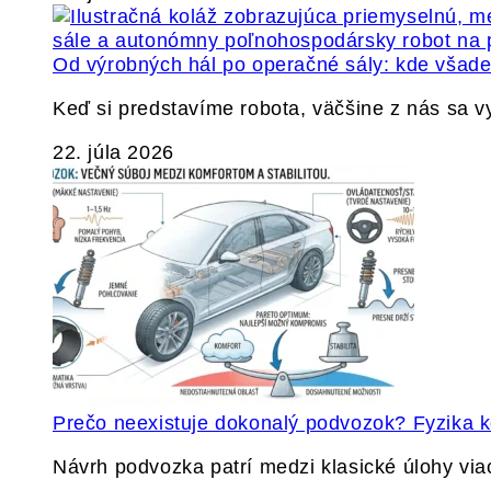
Od výrobných hál po operačné sály: kde všade 
Keď si predstavíme robota, väčšine z nás sa 
22. júla 2026
Prečo neexistuje dokonalý podvozok? Fyzika
Návrh podvozka patrí medzi klasické úlohy via