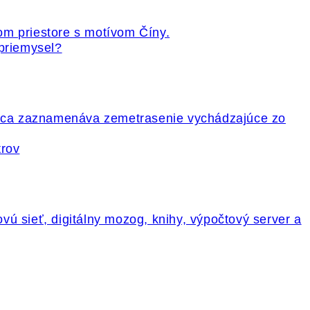
 priemysel?
trov