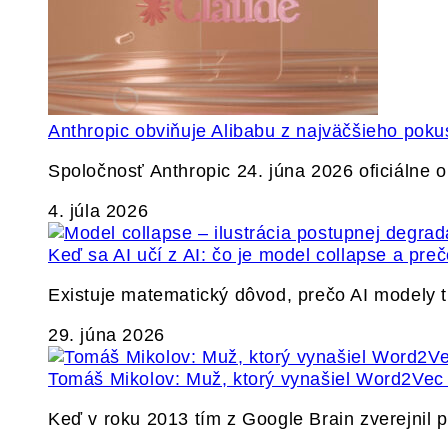
Anthropic obviňuje Alibabu z najväčšieho poku
Spoločnosť Anthropic 24. júna 2026 oficiálne o
4. júla 2026
Keď sa AI učí z AI: čo je model collapse a pr
Existuje matematický dôvod, prečo AI modely
29. júna 2026
Tomáš Mikolov: Muž, ktorý vynašiel Word2Vec a
Keď v roku 2013 tím z Google Brain zverejnil