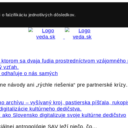
o falzifikáciu jednotlivých dôsledkov.
ť odhaľuje o nás samých
e návody ani „rýchle riešenia“ pre partnerské krízy
 ako Slovensko digitalizuje svoje kultúrne dedičstvo
ciálnej antropológie SAV leží niečo, čo…