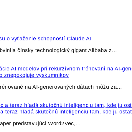
su o vyťaženie schopností Claude AI
bvinila čínsky technologický gigant Alibaba z…
ečo znepokojuje výskumníkov
 trénované na AI-generovaných dátach môžu za…
 teraz hľadá skutočnú inteligenciu tam, kde ju osta
 paper predstavujúci Word2Vec,…