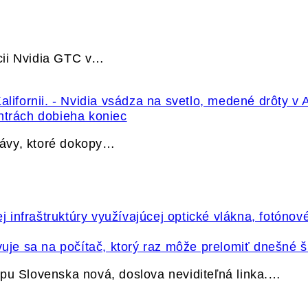
cii Nvidia GTC v…
ntrách dobieha koniec
právy, ktoré dokopy…
vuje sa na počítač, ktorý raz môže prelomiť dnešné š
pu Slovenska nová, doslova neviditeľná linka.…