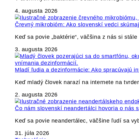
4. augusta 2026
Črevný mikrobióm: Ako slovenskí vedci skúmajú
Keď sa povie „baktérie“, väčšina z nás si stál
3. augusta 2026
Mladí ľudia a dezinformácie: Ako spracúvajú in
Keď mladý človek narazí na internete na tvrden
2. augusta 2026
Čo nám slovenskí neandertálci hovoria o nás
Keď sa povie neandertálec, väčšine ľudí sa v
31. júla 2026